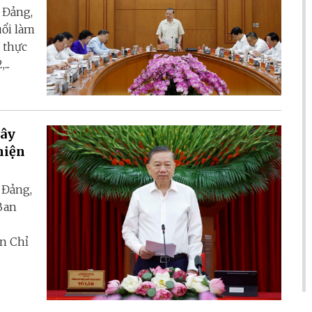
 Đảng,
uổi làm
 thực
..
Xây
hiện
 Đảng,
Ban
an Chỉ