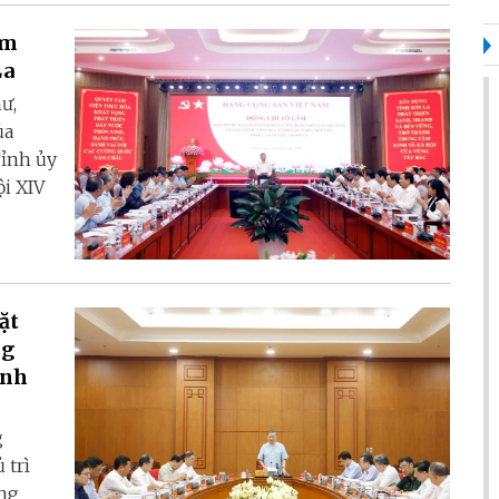
àm
La
ư,
ủa
Tỉnh ủy
ội XIV
ặt
ng
ành
g
 trì
ông