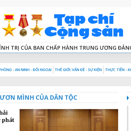
ÍNH TRỊ CỦA BAN CHẤP HÀNH TRUNG ƯƠNG ĐẢN
HÒNG - AN NINH - ĐỐI NGOẠI
THẾ GIỚI: VẤN ĐỀ - SỰ KIỆN
THỰC TIỄN - 
VƯƠN MÌNH CỦA DÂN TỘC
hải
c phát