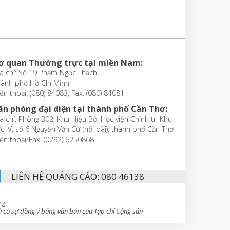
ơ quan Thường trực tại miền Nam:
a chỉ: Số 19 Phạm Ngọc Thạch,
hành phố Hồ Chí Minh
ện thoại: (080) 84083; Fax: (080) 84081
ăn phòng đại diện tại thành phố Cần Thơ:
a chỉ: Phòng 302, Khu Hiệu Bộ, Học viện Chính trị Khu
c IV, số 6 Nguyễn Văn Cừ (nối dài), thành phố Cần Thơ
ện thoại/Fax: (0292) 6250868
LIÊN HỆ QUẢNG CÁO: 080 46138
ng.
 có sự đồng ý bằng văn bản của Tạp chí Cộng sản