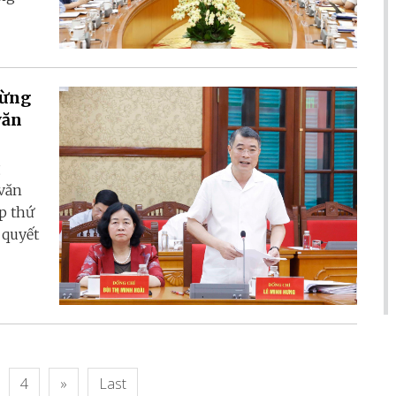
Từng
văn
g
 văn
p thứ
 quyết
4
»
Last