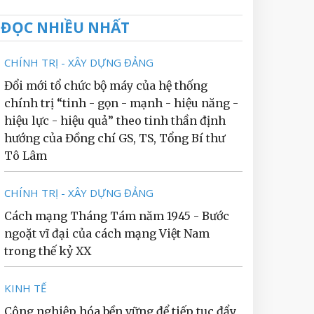
ĐỌC NHIỀU NHẤT
CHÍNH TRỊ - XÂY DỰNG ĐẢNG
Đổi mới tổ chức bộ máy của hệ thống
chính trị “tinh - gọn - mạnh - hiệu năng -
hiệu lực - hiệu quả” theo tinh thần định
hướng của Đồng chí GS, TS, Tổng Bí thư
Tô Lâm
CHÍNH TRỊ - XÂY DỰNG ĐẢNG
Cách mạng Tháng Tám năm 1945 - Bước
ngoặt vĩ đại của cách mạng Việt Nam
trong thế kỷ XX
KINH TẾ
Công nghiệp hóa bền vững để tiếp tục đẩy