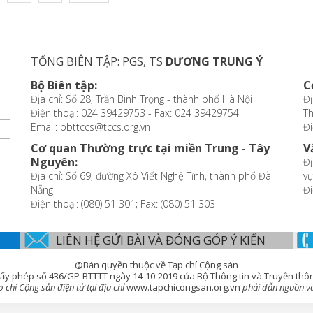
TỔNG BIÊN TẬP: PGS, TS
DƯƠNG TRUNG Ý
Bộ Biên tập:
C
Địa chỉ: Số 28, Trần Bình Trọng - thành phố Hà Nội
Đị
Điện thoại: 024 39429753 - Fax: 024 39429754
T
Email: bbttccs@tccs.org.vn
Đi
Cơ quan Thường trực tại miền Trung - Tây
V
Nguyên:
Đị
Địa chỉ: Số 69, đường Xô Viết Nghệ Tĩnh, thành phố Đà
vự
Nẵng
Đi
Điện thoại: (080) 51 301; Fax: (080) 51 303
LIÊN HỆ GỬI BÀI VÀ ĐÓNG GÓP Ý KIẾN
@Bản quyền thuộc về Tạp chí Cộng sản
ấy phép số 436/GP-BTTTT ngày 14-10-2019 của Bộ Thông tin và Truyền thô
chí Cộng sản điện tử tại địa chỉ
www.tapchicongsan.org.vn
phải dẫn nguồn và