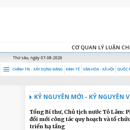
CƠ QUAN LÝ LUẬN CH
Thứ sáu, ngày 07-08-2026
CHÍNH TRỊ - XÂY DỰNG ĐẢNG
KINH TẾ
VĂN HÓA - XÃ HỘI
QUỐC P
KỶ NGUYÊN MỚI - KỶ NGUYÊN 
Tổng Bí thư, Chủ tịch nước Tô Lâm: P
đổi mới công tác quy hoạch và tổ chứ
triển hạ tầng