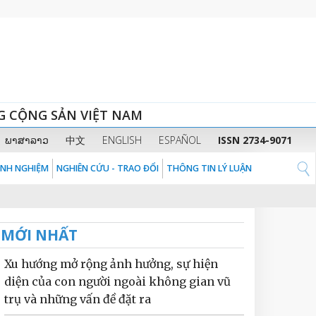
G CỘNG SẢN VIỆT NAM
ພາສາລາວ
中文
ENGLISH
ESPAÑOL
ISSN 2734-9071
KINH NGHIỆM
NGHIÊN CỨU - TRAO ĐỔI
THÔNG TIN LÝ LUẬN
MỚI NHẤT
Xu hướng mở rộng ảnh hưởng, sự hiện
diện của con người ngoài không gian vũ
trụ và những vấn đề đặt ra