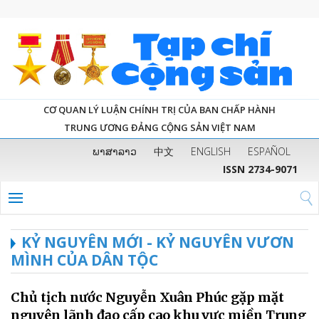
CƠ QUAN LÝ LUẬN CHÍNH TRỊ CỦA BAN CHẤP HÀNH
TRUNG ƯƠNG ĐẢNG CỘNG SẢN VIỆT NAM
ພາສາລາວ
中文
ENGLISH
ESPAÑOL
ISSN 2734-9071
KỶ NGUYÊN MỚI - KỶ NGUYÊN VƯƠN
MÌNH CỦA DÂN TỘC
Chủ tịch nước Nguyễn Xuân Phúc gặp mặt
nguyên lãnh đạo cấp cao khu vực miền Trung