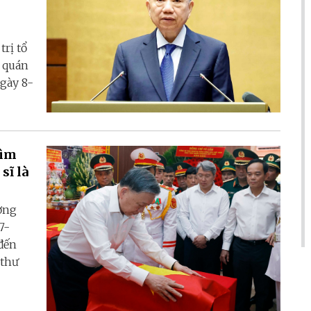
trị tổ
, quán
ngày 8-
Tìm
sĩ là
ơng
7-
đến
 thư