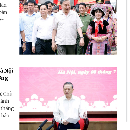
dân
toàn
8-
à Nội
ợng
ư, Chủ
Thành
 tháng
ảo...