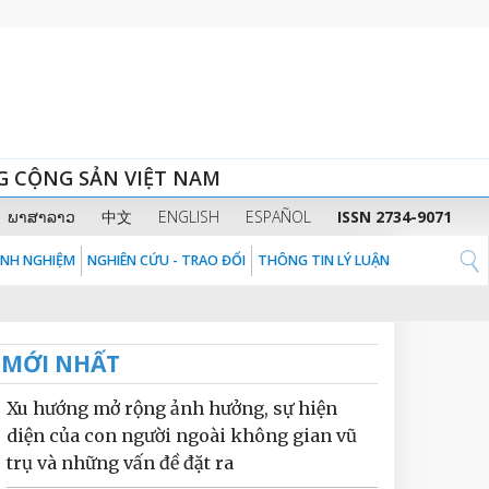
G CỘNG SẢN VIỆT NAM
ພາສາລາວ
中文
ENGLISH
ESPAÑOL
ISSN 2734-9071
KINH NGHIỆM
NGHIÊN CỨU - TRAO ĐỔI
THÔNG TIN LÝ LUẬN
MỚI NHẤT
Xu hướng mở rộng ảnh hưởng, sự hiện
diện của con người ngoài không gian vũ
trụ và những vấn đề đặt ra