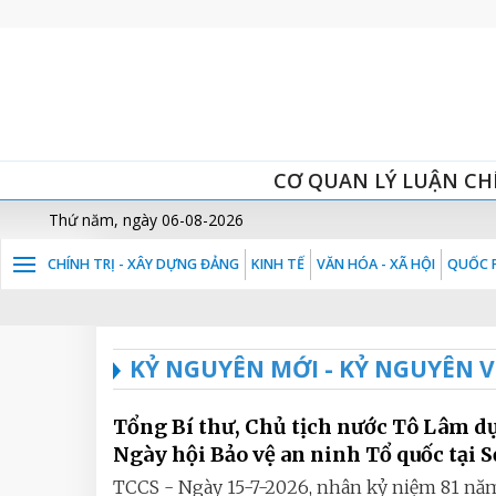
CƠ QUAN LÝ LUẬN CH
Thứ năm, ngày 06-08-2026
CHÍNH TRỊ - XÂY DỰNG ĐẢNG
KINH TẾ
VĂN HÓA - XÃ HỘI
QUỐC P
KỶ NGUYÊN MỚI - KỶ NGUYÊN 
Tổng Bí thư, Chủ tịch nước Tô Lâm d
Ngày hội Bảo vệ an ninh Tổ quốc tại 
TCCS - Ngày 15-7-2026, nhân kỷ niệm 81 nă