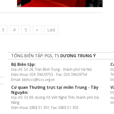
3
4
5
»
Last
TỔNG BIÊN TẬP: PGS, TS
DƯƠNG TRUNG Ý
Bộ Biên tập:
C
Địa chỉ: Số 28, Trần Bình Trọng - thành phố Hà Nội
Đị
Điện thoại: 024 39429753 - Fax: 024 39429754
T
Email: bbttccs@tccs.org.vn
Đi
Cơ quan Thường trực tại miền Trung - Tây
V
Nguyên:
Đị
Địa chỉ: Số 69, đường Xô Viết Nghệ Tĩnh, thành phố Đà
vự
Nẵng
Đi
Điện thoại: (080) 51 301; Fax: (080) 51 303