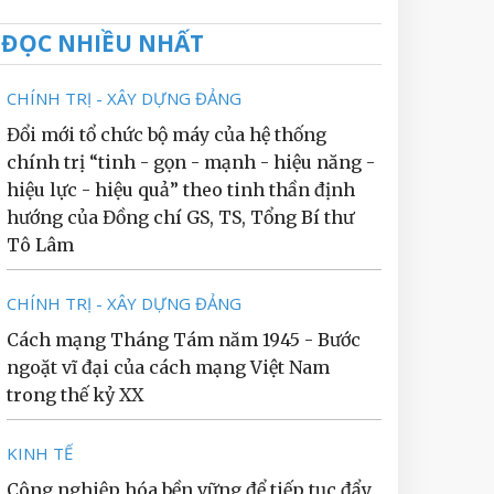
ĐỌC NHIỀU NHẤT
CHÍNH TRỊ - XÂY DỰNG ĐẢNG
Đổi mới tổ chức bộ máy của hệ thống
chính trị “tinh - gọn - mạnh - hiệu năng -
hiệu lực - hiệu quả” theo tinh thần định
hướng của Đồng chí GS, TS, Tổng Bí thư
Tô Lâm
CHÍNH TRỊ - XÂY DỰNG ĐẢNG
Cách mạng Tháng Tám năm 1945 - Bước
ngoặt vĩ đại của cách mạng Việt Nam
trong thế kỷ XX
KINH TẾ
Công nghiệp hóa bền vững để tiếp tục đẩy