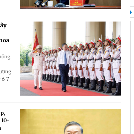
Xây
khoa
thống
-
lượng
 6-7-
p,
 10-
n