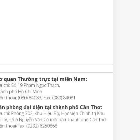
ơ quan Thường trực tại miền Nam:
a chỉ: Số 19 Phạm Ngọc Thạch,
hành phố Hồ Chí Minh
ện thoại: (080) 84083; Fax: (080) 84081
ăn phòng đại diện tại thành phố Cần Thơ:
a chỉ: Phòng 302, Khu Hiệu Bộ, Học viện Chính trị Khu
c IV, số 6 Nguyễn Văn Cừ (nối dài), thành phố Cần Thơ
ện thoại/Fax: (0292) 6250868