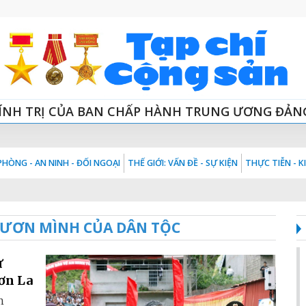
ÍNH TRỊ CỦA BAN CHẤP HÀNH TRUNG ƯƠNG ĐẢN
HÒNG - AN NINH - ĐỐI NGOẠI
THẾ GIỚI: VẤN ĐỀ - SỰ KIỆN
THỰC TIỄN - 
VƯƠN MÌNH CỦA DÂN TỘC
ự
Sơn La
m