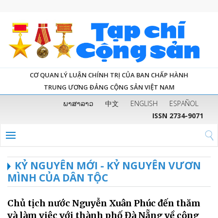
CƠ QUAN LÝ LUẬN CHÍNH TRỊ CỦA BAN CHẤP HÀNH
TRUNG ƯƠNG ĐẢNG CỘNG SẢN VIỆT NAM
ພາສາລາວ
中文
ENGLISH
ESPAÑOL
ISSN 2734-9071
KỶ NGUYÊN MỚI - KỶ NGUYÊN VƯƠN
MÌNH CỦA DÂN TỘC
Chủ tịch nước Nguyễn Xuân Phúc đến thăm
và làm việc với thành phố Đà Nẵng về công