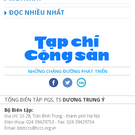
ĐỌC NHIỀU NHẤT
NHỮNG CHẶNG ĐƯỜNG PHÁT TRIỂN
TỔNG BIÊN TẬP: PGS, TS
DƯƠNG TRUNG Ý
Bộ Biên tập:
Địa chỉ: Số 28, Trần Bình Trọng - thành phố Hà Nội
Điện thoại: 024 39429753 - Fax: 024 39429754
Email: bbttccs@tccs.org.vn