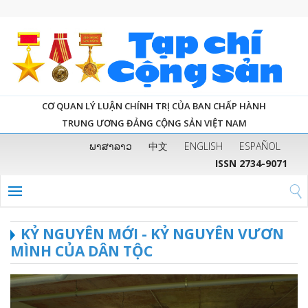
CƠ QUAN LÝ LUẬN CHÍNH TRỊ CỦA BAN CHẤP HÀNH
TRUNG ƯƠNG ĐẢNG CỘNG SẢN VIỆT NAM
ພາສາລາວ
中文
ENGLISH
ESPAÑOL
ISSN 2734-9071
KỶ NGUYÊN MỚI - KỶ NGUYÊN VƯƠN
MÌNH CỦA DÂN TỘC