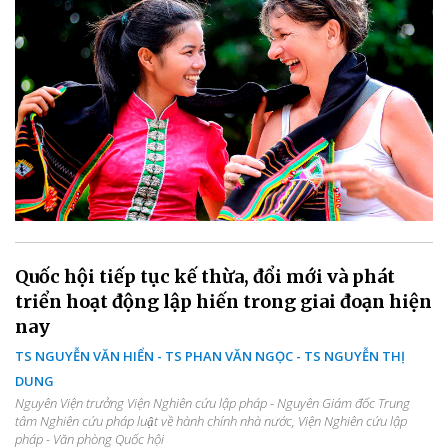
Quốc hội tiếp tục kế thừa, đổi mới và phát
triển hoạt động lập hiến trong giai đoạn hiện
nay
TS NGUYỄN VĂN HIỂN - TS PHAN VĂN NGỌC - TS NGUYỄN THỊ
DUNG
Nguyên Viện trưởng Viện Nghiên cứu lập pháp - Nguyên Giám đốc Trung
tâm Nghiên cứu pháp luật về hành chính nhà nước, Viện Nghiên cứu lập
pháp - Văn phòng Quốc hội