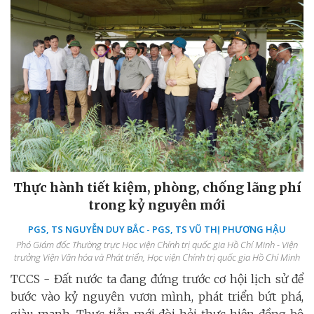
Thực hành tiết kiệm, phòng, chống lãng phí
trong kỷ nguyên mới
PGS, TS NGUYỄN DUY BẮC - PGS, TS VŨ THỊ PHƯƠNG HẬU
Phó Giám đốc Thường trực Học viện Chính trị quốc gia Hồ Chí Minh - Viện
trưởng Viện Văn hóa và Phát triển, Học viện Chính trị quốc gia Hồ Chí Minh
TCCS - Đất nước ta đang đứng trước cơ hội lịch sử để
bước vào kỷ nguyên vươn mình, phát triển bứt phá,