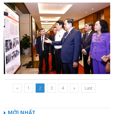
‹‹
1
2
3
4
»
Last
MỚI NHẤT