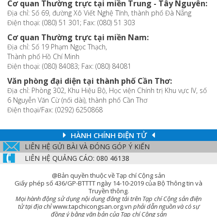
Cơ quan Thường trực tại miền Trung - Tây Nguyên:
Địa chỉ: Số 69, đường Xô Viết Nghệ Tĩnh, thành phố Đà Nẵng
Điện thoại: (080) 51 301; Fax: (080) 51 303
Cơ quan Thường trực tại miền Nam:
Địa chỉ: Số 19 Phạm Ngọc Thạch,
Thành phố Hồ Chí Minh
Điện thoại: (080) 84083; Fax: (080) 84081
Văn phòng đại diện tại thành phố Cần Thơ:
Địa chỉ: Phòng 302, Khu Hiệu Bộ, Học viện Chính trị Khu vực IV, số
6 Nguyễn Văn Cừ (nối dài), thành phố Cần Thơ
Điện thoại/Fax: (0292) 6250868
HÀNH CHÍNH ĐIỆN TỬ
LIÊN HỆ GỬI BÀI VÀ ĐÓNG GÓP Ý KIẾN
LIÊN HỆ QUẢNG CÁO: 080 46138
@Bản quyền thuộc về Tạp chí Cộng sản
Giấy phép số 436/GP-BTTTT ngày 14-10-2019 của Bộ Thông tin và
Truyền thông.
Mọi hành động sử dụng nội dung đăng tải trên Tạp chí Cộng sản điện
tử tại địa chỉ
www.tapchicongsan.org.vn
phải dẫn nguồn và có sự
đồng ý bằng văn bản của Tạp chí Cộng sản