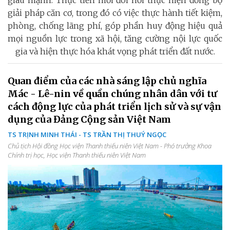
giàu mạnh. Thực tiễn mới đòi hỏi thực hiện đồng bộ
giải pháp căn cơ, trong đó có việc thực hành tiết kiệm,
phòng, chống lãng phí, góp phần huy động hiệu quả
mọi nguồn lực trong xã hội, tăng cường nội lực quốc
gia và hiện thực hóa khát vọng phát triển đất nước.
Quan điểm của các nhà sáng lập chủ nghĩa
Mác - Lê-nin về quần chúng nhân dân với tư
cách động lực của phát triển lịch sử và sự vận
dụng của Đảng Cộng sản Việt Nam
TS TRỊNH MINH THÁI - TS TRẦN THỊ THUÝ NGỌC
Chủ tịch Hội đồng Học viện Thanh thiếu niên Việt Nam - Phó trưởng Khoa
Chính trị học, Học viện Thanh thiếu niên Việt Nam