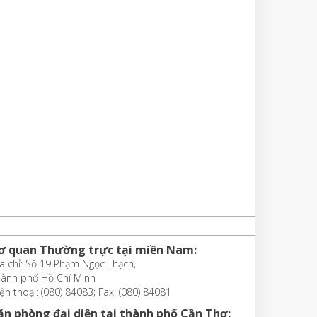
ơ quan Thường trực tại miền Nam:
a chỉ: Số 19 Phạm Ngọc Thạch,
hành phố Hồ Chí Minh
ện thoại: (080) 84083; Fax: (080) 84081
ăn phòng đại diện tại thành phố Cần Thơ: