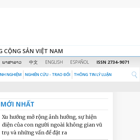
G CỘNG SẢN VIỆT NAM
ພາສາລາວ
中文
ENGLISH
ESPAÑOL
ISSN 2734-9071
KINH NGHIỆM
NGHIÊN CỨU - TRAO ĐỔI
THÔNG TIN LÝ LUẬN
MỚI NHẤT
Xu hướng mở rộng ảnh hưởng, sự hiện
diện của con người ngoài không gian vũ
trụ và những vấn đề đặt ra