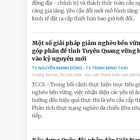
động địa - chính trị và thách thức toàn cầu n
càng gia tăng, yêu cầu đổi mới mô hình tăng
kinh tế đặt ra cấp thiết hơn bao giờ hết đối...
Một số giải pháp giảm nghèo bền vữ
góp phần để tỉnh Tuyên Quang vững 
vào kỷ nguyên mới
TS NGUYỄN MẠNH DŨNG - TS TRỊNH MINH THÁI
Trường Đại học Thủ Dầu Một - Học viện Thanh thiếu niên Việt 
TCCS - Trong bối cảnh thực hiện mục tiêu g
nghèo bền vững, việc nhận diện các yếu tố ả
hưởng đến hiệu quả thực thi là yêu cầu cấp th
Phân tích thực trạng nghèo đa chiều (thu nh
tiếp...