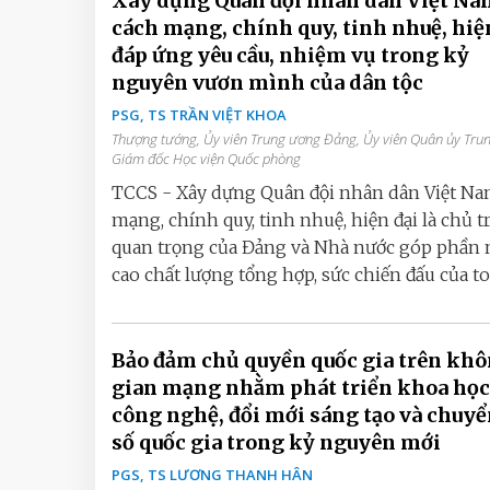
Xây dựng Quân đội nhân dân Việt Na
cách mạng, chính quy, tinh nhuệ, hiệ
đáp ứng yêu cầu, nhiệm vụ trong kỷ
nguyên vươn mình của dân tộc
PSG, TS TRẦN VIỆT KHOA
Thượng tướng, Ủy viên Trung ương Đảng, Ủy viên Quân ủy Tru
Giám đốc Học viện Quốc phòng
TCCS - Xây dựng Quân đội nhân dân Việt Na
mạng, chính quy, tinh nhuệ, hiện đại là chủ 
quan trọng của Đảng và Nhà nước góp phần
cao chất lượng tổng hợp, sức chiến đấu của toà
Bảo đảm chủ quyền quốc gia trên kh
gian mạng nhằm phát triển khoa học
công nghệ, đổi mới sáng tạo và chuyể
số quốc gia trong kỷ nguyên mới
PGS, TS LƯƠNG THANH HÂN