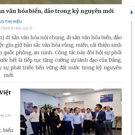
 sản văn hóa biển, đảo trong kỷ nguyên mới
O THỊ HIỆU
Chính trị khu vực III
rị di sản văn hóa nói chung, di sản văn hóa biển, đảo
việc gìn giữ bản sắc văn hóa vùng, miền, cải thiện sinh
ảm quốc phòng, an ninh. Công tác này đòi hỏi sự phối
ước hết là tiếp tục tăng cường sự lãnh đạo của Đảng,
y sự phát triển bền vững đất nước trong kỷ nguyên
mới.
Việt
 Hồ Chí
, biến