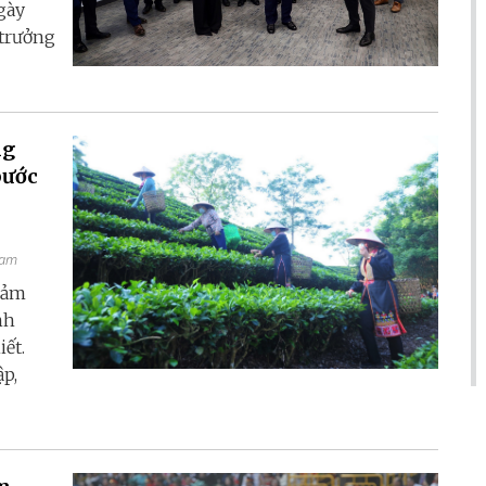
gày
 trưởng
ng
bước
Nam
iảm
nh
iết.
ập,