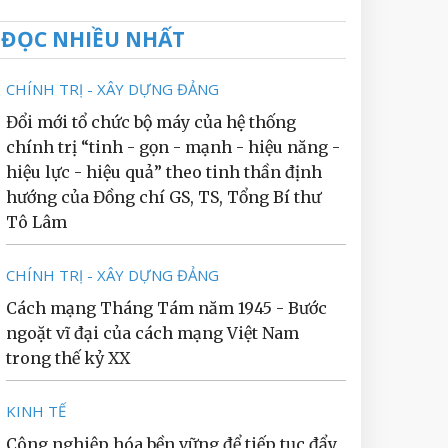
ĐỌC NHIỀU NHẤT
CHÍNH TRỊ - XÂY DỰNG ĐẢNG
Đổi mới tổ chức bộ máy của hệ thống
chính trị “tinh - gọn - mạnh - hiệu năng -
hiệu lực - hiệu quả” theo tinh thần định
hướng của Đồng chí GS, TS, Tổng Bí thư
Tô Lâm
CHÍNH TRỊ - XÂY DỰNG ĐẢNG
Cách mạng Tháng Tám năm 1945 - Bước
ngoặt vĩ đại của cách mạng Việt Nam
trong thế kỷ XX
KINH TẾ
Công nghiệp hóa bền vững để tiếp tục đẩy