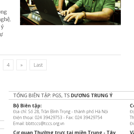
ông
nghệ,
 ý
sự
4
»
Last
TỔNG BIÊN TẬP: PGS, TS
DƯƠNG TRUNG Ý
Bộ Biên tập:
C
Địa chỉ: Số 28, Trần Bình Trọng - thành phố Hà Nội
Đị
Điện thoại: 024 39429753 - Fax: 024 39429754
T
Email: bbttccs@tccs.org.vn
Đi
Cơ quan Thường trực tại miền Trung - Tây
V