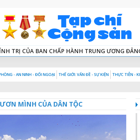
ÍNH TRỊ CỦA BAN CHẤP HÀNH TRUNG ƯƠNG ĐẢN
HÒNG - AN NINH - ĐỐI NGOẠI
THẾ GIỚI: VẤN ĐỀ - SỰ KIỆN
THỰC TIỄN - 
VƯƠN MÌNH CỦA DÂN TỘC