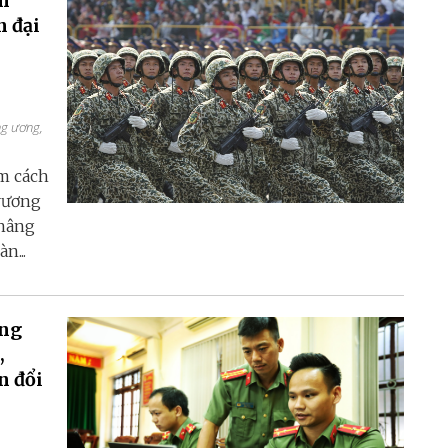
m
n đại
ng ương,
m cách
trương
 nâng
n...
ông
,
n đổi