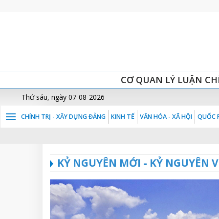
CƠ QUAN LÝ LUẬN CH
Thứ sáu, ngày 07-08-2026
CHÍNH TRỊ - XÂY DỰNG ĐẢNG
KINH TẾ
VĂN HÓA - XÃ HỘI
QUỐC P
KỶ NGUYÊN MỚI - KỶ NGUYÊN 