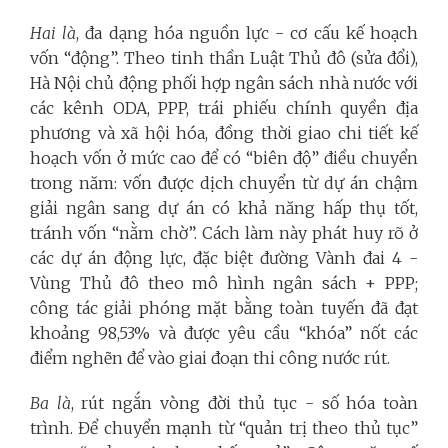
Hai là
, đa dạng hóa nguồn lực - cơ cấu kế hoạch
vốn “động”. Theo tinh thần Luật Thủ đô (sửa đổi),
Hà Nội chủ động phối hợp ngân sách nhà nước với
các kênh ODA, PPP, trái phiếu chính quyền địa
phương và xã hội hóa, đồng thời giao chi tiết kế
hoạch vốn ở mức cao để có “biên độ” điều chuyển
trong năm: vốn được dịch chuyển từ dự án chậm
giải ngân sang dự án có khả năng hấp thụ tốt,
tránh vốn “nằm chờ”. Cách làm này phát huy rõ ở
các dự án động lực, đặc biệt đường Vành đai 4 -
Vùng Thủ đô theo mô hình ngân sách + PPP;
công tác giải phóng mặt bằng toàn tuyến đã đạt
khoảng 98,53% và được yêu cầu “khóa” nốt các
điểm nghẽn để vào giai đoạn thi công nước rút.
Ba là
, rút ngắn vòng đời thủ tục - số hóa toàn
trình. Để chuyển mạnh từ “quản trị theo thủ tục”