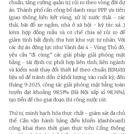
chuẩn, tăng cường quản trị rủi ro theo vòng đời dự
án. Thành phố cần công bố danh mục PPP ưu tiên
(giao thông liên kết vùng, xử lý nước thải - rác
thải, bãi đỗ xe ngầm, nhà ở xã hội - ký túc xá…)
kèm hợp đồng mẫu và cơ chế chia sẻ rủi ro để
giảm tính bất định, thu hút khu vực tư nhân. Với
các dự án động lực như Vành đai 4 - Vùng Thủ đô,
yêu cầu “đi cùng” các giải pháp giải phóng mặt
bằng - tái định cư, phối hợp liên tỉnh, liên ngành
và kiểm soát thay đổi thiết kế theo chuẩn BIM/dữ
liệu số để tránh dồn ứ khối lượng vào cuối kỳ; đến
tháng 9-2025, công tác giải phóng mặt bằng toàn
tuyến đạt khoảng 98,53% (Hà Nội xấp xỉ 98,74%),
tạo tiền đề cho giai đoạn thi công nước rút.
Thứ tư
, minh bạch hóa thực chất - giám sát đa chủ
thể. Cần vận hành bảng điều khiển (dashboard)
công khai theo thời gian thực trên Cổng thông