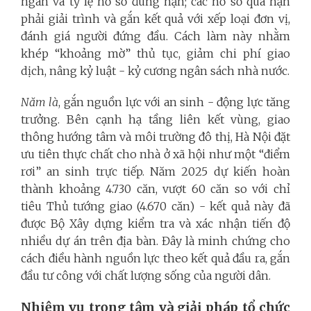
ngân và tỷ lệ hồ sơ đúng hạn; các hồ sơ quá hạn
phải giải trình và gắn kết quả với xếp loại đơn vị,
đánh giá người đứng đầu. Cách làm này nhằm
khép “khoảng mờ” thủ tục, giảm chi phí giao
dịch, nâng kỷ luật - kỷ cương ngân sách nhà nước.
Năm là
, gắn nguồn lực với an sinh - động lực tăng
trưởng. Bên cạnh hạ tầng liên kết vùng, giao
thông hướng tâm và môi trường đô thị, Hà Nội đặt
ưu tiên thực chất cho nhà ở xã hội như một “điểm
rơi” an sinh trực tiếp. Năm 2025 dự kiến hoàn
thành khoảng 4.730 căn, vượt 60 căn so với chỉ
tiêu Thủ tướng giao (4.670 căn) - kết quả này đã
được Bộ Xây dựng kiểm tra và xác nhận tiến độ
nhiều dự án trên địa bàn. Đây là minh chứng cho
cách điều hành nguồn lực theo kết quả đầu ra, gắn
đầu tư công với chất lượng sống của người dân.
Nhiệm vụ trọng tâm và giải pháp tổ chức