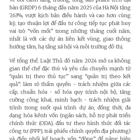
bàn (GRDP) 6 tháng đầu năm 2025 của Hà Nội tăng
7,63%, vượt kịch bản điều hành và cao hơn cùng
kỳ, tạo thuận lợi để đầu tư công tiếp tục phát huy
vai trò “vốn mồi” trong những tháng cuối năm,
nhất là với các dự án liên kết vùng, giao thông
hướng tâm, hạ tầng xã hội và môi trường đô thị.
Về tổng thể, Luật Thủ đô năm 2024 mở ra không
gian thể chế đặc thù và yêu cầu chuyển mạnh từ
“quản trị theo thủ tục” sang “quản trị theo kết
quả”: làm rõ thẩm quyền - trách nhiệm giữa các
cấp, chuẩn hóa - số hóa quy trình nội bộ, tăng
cường công khai, minh bạch - trách nhiệm giải
trình trong suốt quá trình dự án; đồng thời, đa
dạng hóa kênh vốn (ngân sách, hỗ trợ phát triển
chính thức (ODA), đầu tư theo hình thức đối tác
công tư (PPP), trái phiếu chính quyền địa phương)
và điều phối kế hoạch vốn “động” để nâng hiệu