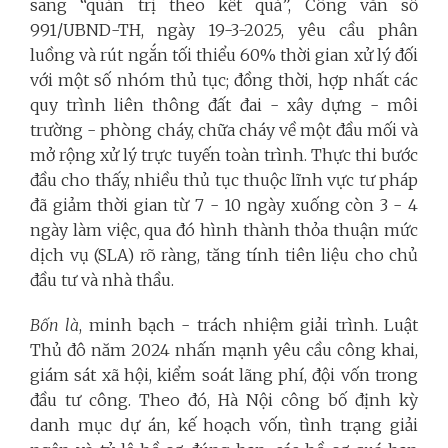
sang “quản trị theo kết quả”, Công văn số
991/UBND-TH, ngày 19-3-2025, yêu cầu phân
luồng và rút ngắn tối thiểu 60% thời gian xử lý đối
với một số nhóm thủ tục; đồng thời, hợp nhất các
quy trình liên thông đất đai - xây dựng - môi
trường - phòng cháy, chữa cháy về một đầu mối và
mở rộng xử lý trực tuyến toàn trình. Thực thi bước
đầu cho thấy, nhiều thủ tục thuộc lĩnh vực tư pháp
đã giảm thời gian từ 7 - 10 ngày xuống còn 3 - 4
ngày làm việc, qua đó hình thành thỏa thuận mức
dịch vụ (SLA) rõ ràng, tăng tính tiên liệu cho chủ
đầu tư và nhà thầu.
Bốn là
, minh bạch - trách nhiệm giải trình. Luật
Thủ đô năm 2024 nhấn mạnh yêu cầu công khai,
giám sát xã hội, kiểm soát lãng phí, đội vốn trong
đầu tư công. Theo đó, Hà Nội công bố định kỳ
danh mục dự án, kế hoạch vốn, tình trạng giải