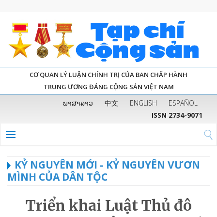
CƠ QUAN LÝ LUẬN CHÍNH TRỊ CỦA BAN CHẤP HÀNH
TRUNG ƯƠNG ĐẢNG CỘNG SẢN VIỆT NAM
ພາສາລາວ
中文
ENGLISH
ESPAÑOL
ISSN 2734-9071
KỶ NGUYÊN MỚI - KỶ NGUYÊN VƯƠN
MÌNH CỦA DÂN TỘC
Triển khai Luật Thủ đô