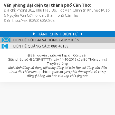
Văn phòng đại diện tại thành phố Cần Thơ:
Địa chỉ: Phòng 302, Khu Hiệu Bộ, Học viện Chính trị Khu vực IV, số
6 Nguyễn Văn Cừ (nối dài), thành phố Cần Thơ
Điện thoại/Fax: (0292) 6250868
HÀNH CHÍNH ĐIỆN TỬ
LIÊN HỆ GỬI BÀI VÀ ĐÓNG GÓP Ý KIẾN
LIÊN HỆ QUẢNG CÁO: 080 46138
@Bản quyền thuộc về Tạp chí Cộng sản
Giấy phép số 436/GP-BTTTT ngày 14-10-2019 của Bộ Thông tin và
Truyền thông.
Mọi hành động sử dụng nội dung đăng tải trên Tạp chí Cộng sản điện
tử tại địa chỉ
www.tapchicongsan.org.vn
phải dẫn nguồn và có sự
đồng ý bằng văn bản của Tạp chí Cộng sản