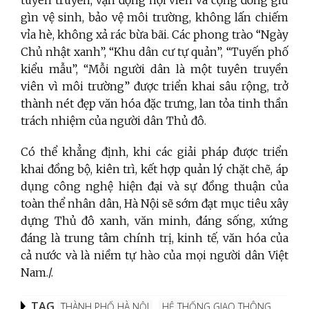
tuyên truyền, vận động hội viên và cộng đồng giữ
gìn vệ sinh, bảo vệ môi trường, không lấn chiếm
vỉa hè, không xả rác bừa bãi. Các phong trào “Ngày
Chủ nhật xanh”, “Khu dân cư tự quản”, “Tuyến phố
kiểu mẫu”, “Mỗi người dân là một tuyên truyền
viên vì môi trường” được triển khai sâu rộng, trở
thành nét đẹp văn hóa đặc trưng, lan tỏa tinh thần
trách nhiệm của người dân Thủ đô.
Có thể khẳng định, khi các giải pháp được triển
khai đồng bộ, kiên trì, kết hợp quản lý chặt chẽ, áp
dụng công nghệ hiện đại và sự đồng thuận của
toàn thể nhân dân, Hà Nội sẽ sớm đạt mục tiêu xây
dựng Thủ đô xanh, văn minh, đáng sống, xứng
đáng là trung tâm chính trị, kinh tế, văn hóa của
cả nước và là niềm tự hào của mọi người dân Việt
Nam./.
TAG
THÀNH PHỐ HÀ NỘI
HỆ THỐNG GIAO THÔNG