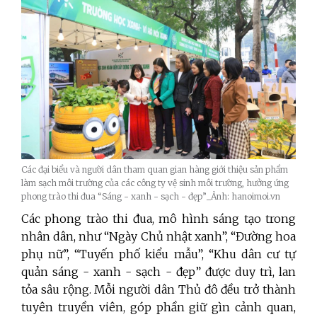
Các đại biểu và người dân tham quan gian hàng giới thiệu sản phẩm
làm sạch môi trường của các công ty vệ sinh môi trường, hưởng ứng
phong trào thi đua “Sáng - xanh - sạch - đẹp”_Ảnh: hanoimoi.vn
Các phong trào thi đua, mô hình sáng tạo trong
nhân dân, như “Ngày Chủ nhật xanh”, “Đường hoa
phụ nữ”, “Tuyến phố kiểu mẫu”, “Khu dân cư tự
quản sáng - xanh - sạch - đẹp” được duy trì, lan
tỏa sâu rộng. Mỗi người dân Thủ đô đều trở thành
tuyên truyền viên, góp phần giữ gìn cảnh quan,