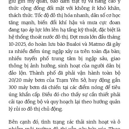
giữ gìn mỹ quan, bảo đảm trật tự và nâng cao ý
thức cộng đồng đối mặt với không ít khó khăn,
thách thức. Tốc độ đô thị hóa nhanh, dân số cơ học
tăng mạnh, biến đổi khí hậu và mưa cực đoan
đang tạo áp lực lớn lên hạ tầng kỹ thuật, đặc biệt là
hệ thống thoát nước đô thị. Đợt mưa lớn đầu tháng
10-2025, do hoàn lưu bão Bualoi và Matmo đã gây
ra nhiều điểm úng ngập xảy ra trên toàn địa bàn;
nhiều tuyến phố trung tâm bị ngập sâu, giao
thông bị ảnh hưởng, sinh hoạt của người dân bị
đảo lộn. Thành phố đã phải vận hành toàn bộ
20/20 máy bơm của Trạm Yên Sở, huy động gần
300 máy bơm dã chiến tại các điểm nóng để tiêu
úng khẩn cấp. Điều đó cho thấy sự cần thiết phải
cải tạo đồng bộ và quy hoạch lại theo hướng quản
lý rủi ro đô thị chủ động.
Bên cạnh đó, tình trạng rác thải sinh hoạt và ô