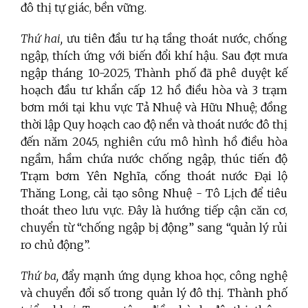
đô thị tự giác, bền vững.
Thứ hai,
ưu tiên đầu tư hạ tầng thoát nước, chống
ngập, thích ứng với biến đổi khí hậu. Sau đợt mưa
ngập tháng 10-2025, Thành phố đã phê duyệt kế
hoạch đầu tư khẩn cấp 12 hồ điều hòa và 3 trạm
bơm mới tại khu vực Tả Nhuệ và Hữu Nhuệ; đồng
thời lập Quy hoạch cao độ nền và thoát nước đô thị
đến năm 2045, nghiên cứu mô hình hồ điều hòa
ngầm, hầm chứa nước chống ngập, thúc tiến độ
Trạm bơm Yên Nghĩa, cống thoát nước Đại lộ
Thăng Long, cải tạo sông Nhuệ - Tô Lịch để tiêu
thoát theo lưu vực. Đây là hướng tiếp cận căn cơ,
chuyển từ “chống ngập bị động” sang “quản lý rủi
ro chủ động”.
Thứ ba,
đẩy mạnh ứng dụng khoa học, công nghệ
và chuyển đổi số trong quản lý đô thị. Thành phố