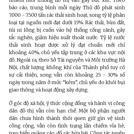
nhiễm môi trường đô thị vẫn gây bức xúc. Theo
báo cáo, trung bình mỗi ngày Thủ đô phát sinh
7.000 - 7.500 tấn rác thải sinh hoạt, song tỷ lệ phân
loại tại nguồn mới đạt dưới 15%. Rác thải, bùn đất,
túi ni lông bị cuốn vào hệ thống cống rãnh, gây
tắc nghẽn, giảm hiệu suất thoát nước. Tỷ lệ nước
thải sinh hoạt được xử lý đạt chuẩn mới chỉ
khoảng 40%, chủ yếu tập trung ở các khu vực nội
đô. Ngoài ra, theo Sở Tài nguyên và Môi trường Hà
Nội, chất lượng không khí của Thành phố tuy có
sự cải thiện, song vẫn còn khoảng 25 - 30% số
ngày trong năm ở mức “kém”, chủ yếu do khói bụi
giao thông và hoạt động xây dựng.
Ở góc độ xã hội, ý thức cộng đồng và hành vi công
dân đô thị vẫn còn hạn chế. Một bộ phận người
dân chưa hình thành thói quen giữ gìn vệ sinh
công cộng, vẫn còn tình trạng lấn chiếm vỉa hè,
treo biển quảng cáo, đổ rác bừa bãi. Công tác tuyên