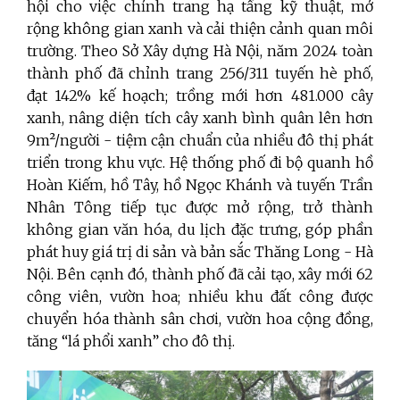
hội cho việc chỉnh trang hạ tầng kỹ thuật, mở
rộng không gian xanh và cải thiện cảnh quan môi
trường. Theo Sở Xây dựng Hà Nội, năm 2024 toàn
thành phố đã chỉnh trang 256/311 tuyến hè phố,
đạt 142% kế hoạch; trồng mới hơn 481.000 cây
xanh, nâng diện tích cây xanh bình quân lên hơn
9m²/người - tiệm cận chuẩn của nhiều đô thị phát
triển trong khu vực. Hệ thống phố đi bộ quanh hồ
Hoàn Kiếm, hồ Tây, hồ Ngọc Khánh và tuyến Trần
Nhân Tông tiếp tục được mở rộng, trở thành
không gian văn hóa, du lịch đặc trưng, góp phần
phát huy giá trị di sản và bản sắc Thăng Long - Hà
Nội. Bên cạnh đó, thành phố đã cải tạo, xây mới 62
công viên, vườn hoa; nhiều khu đất công được
chuyển hóa thành sân chơi, vườn hoa cộng đồng,
tăng “lá phổi xanh” cho đô thị.