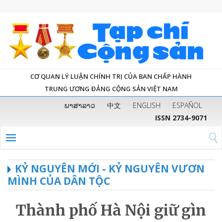
CƠ QUAN LÝ LUẬN CHÍNH TRỊ CỦA BAN CHẤP HÀNH
TRUNG ƯƠNG ĐẢNG CỘNG SẢN VIỆT NAM
ພາສາລາວ
中文
ENGLISH
ESPAÑOL
ISSN 2734-9071
KỶ NGUYÊN MỚI - KỶ NGUYÊN VƯƠN
MÌNH CỦA DÂN TỘC
Thành phố Hà Nội giữ gìn