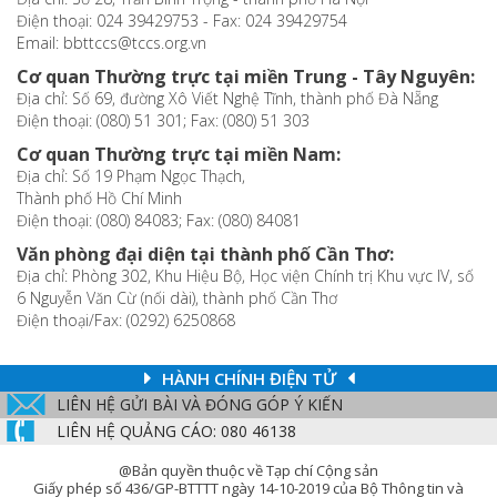
Điện thoại: 024 39429753 - Fax: 024 39429754
Email: bbttccs@tccs.org.vn
Cơ quan Thường trực tại miền Trung - Tây Nguyên:
Địa chỉ: Số 69, đường Xô Viết Nghệ Tĩnh, thành phố Đà Nẵng
Điện thoại: (080) 51 301; Fax: (080) 51 303
Cơ quan Thường trực tại miền Nam:
Địa chỉ: Số 19 Phạm Ngọc Thạch,
Thành phố Hồ Chí Minh
Điện thoại: (080) 84083; Fax: (080) 84081
Văn phòng đại diện tại thành phố Cần Thơ:
Địa chỉ: Phòng 302, Khu Hiệu Bộ, Học viện Chính trị Khu vực IV, số
6 Nguyễn Văn Cừ (nối dài), thành phố Cần Thơ
Điện thoại/Fax: (0292) 6250868
HÀNH CHÍNH ĐIỆN TỬ
LIÊN HỆ GỬI BÀI VÀ ĐÓNG GÓP Ý KIẾN
LIÊN HỆ QUẢNG CÁO: 080 46138
@Bản quyền thuộc về Tạp chí Cộng sản
Giấy phép số 436/GP-BTTTT ngày 14-10-2019 của Bộ Thông tin và