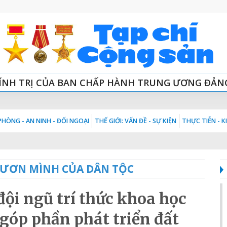
ÍNH TRỊ CỦA BAN CHẤP HÀNH TRUNG ƯƠNG ĐẢN
HÒNG - AN NINH - ĐỐI NGOẠI
THẾ GIỚI: VẤN ĐỀ - SỰ KIỆN
THỰC TIỄN - 
VƯƠN MÌNH CỦA DÂN TỘC
đội ngũ trí thức khoa học
góp phần phát triển đất