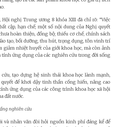
ao.
 Hội nghị Trung ương 8 khóa XIII đã chỉ rõ: “Việc
 bất cập, hạn chế; một số nội dung của Nghị quyết
chưa hoàn thiện, đồng bộ; thiếu cơ chế, chính sách
ào tạo, bồi dưỡng, thu hút, trọng dụng, tôn vinh trí
m giảm nhiệt huyết của giới khoa học, mà còn ảnh
và tính ứng dụng của các nghiên cứu trong đời sống
n cứu, tạo dựng hệ sinh thái khoa học lành mạnh,
n quyết để khơi dậy tinh thần cống hiến, nâng cao
 tính ứng dụng của các công trình khoa học xã hội
a đất nước.
 tầng nghiên cứu
ội và nhân văn đòi hỏi nguồn kinh phí đáng kể để