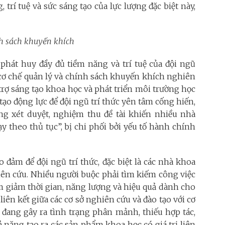
 trí tuệ và sức sáng tạo của lực lượng đặc biệt này,
ính sách khuyến khích
 phát huy đầy đủ tiềm năng và trí tuệ của đội ngũ
cơ chế quản lý và chính sách khuyến khích nghiên
 trợ sáng tạo khoa học và phát triển môi trường học
tạo động lực để đội ngũ trí thức yên tâm cống hiến,
ong xét duyệt, nghiệm thu đề tài khiến nhiều nhà
y theo thủ tục”, bị chi phối bởi yếu tố hành chính
 đảm để đội ngũ trí thức, đặc biệt là các nhà khoa
hiên cứu. Nhiều người buộc phải tìm kiếm công việc
àm giảm thời gian, năng lượng và hiệu quả dành cho
iên kết giữa các cơ sở nghiên cứu và đào tạo với cơ
 đang gây ra tình trạng phân mảnh, thiếu hợp tác,
 năng tạo ra các sản phẩm khoa học có giá trị liên