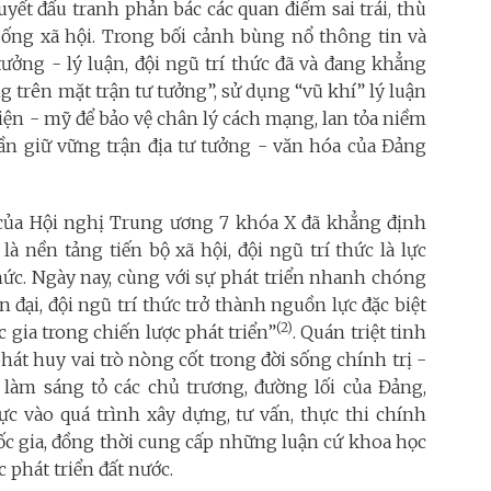
yết đấu tranh phản bác các quan điểm sai trái, thù
sống xã hội. Trong bối cảnh bùng nổ thông tin và
tưởng - lý luận, đội ngũ trí thức đã và đang khẳng
g trên mặt trận tư tưởng”, sử dụng “vũ khí” lý luận
thiện - mỹ để bảo vệ chân lý cách mạng, lan tỏa niềm
phần giữ vững trận địa tư tưởng - văn hóa của Đảng
của Hội nghị Trung ương 7 khóa X đã khẳng định
 là nền tảng tiến bộ xã hội, đội ngũ trí thức là lực
thức. Ngày nay, cùng với sự phát triển nhanh chóng
đại, đội ngũ trí thức trở thành nguồn lực đặc biệt
(2)
gia trong chiến lược phát triển”
. Quán triệt tinh
t huy vai trò nòng cốt trong đời sống chính trị -
 làm sáng tỏ các chủ trương, đường lối của Đảng,
cực vào quá trình xây dựng, tư vấn, thực thi chính
quốc gia, đồng thời cung cấp những luận cứ khoa học
 phát triển đất nước.