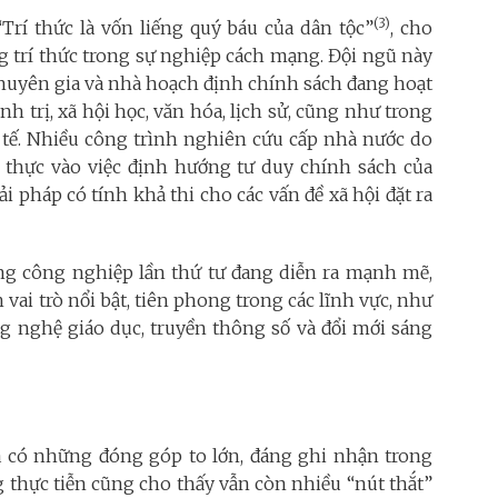
(3)
rí thức là vốn liếng quý báu của dân tộc”
, cho
ợng trí thức trong sự nghiệp cách mạng. Đội ngũ này
chuyên gia và nhà hoạch định chính sách đang hoạt
h trị, xã hội học, văn hóa, lịch sử, cũng như trong
c tế. Nhiều công trình nghiên cứu cấp nhà nước do
ết thực vào việc định hướng tư duy chính sách của
i pháp có tính khả thi cho các vấn đề xã hội đặt ra
ng công nghiệp lần thứ tư đang diễn ra mạnh mẽ,
 vai trò nổi bật, tiên phong trong các lĩnh vực, như
ông nghệ giáo dục, truyền thông số và đổi mới sáng
có những đóng góp to lớn, đáng ghi nhận trong
ng thực tiễn cũng cho thấy vẫn còn nhiều “nút thắt”