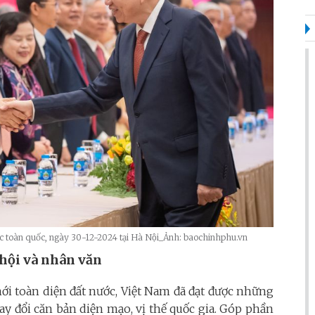
 toàn quốc, ngày 30-12-2024 tại Hà Nội_Ảnh: baochinhphu.vn
 hội và nhân văn
ới toàn diện đất nước, Việt Nam đã đạt được những
hay đổi căn bản diện mạo, vị thế quốc gia. Góp phần