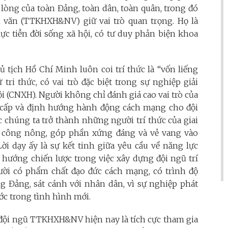
 lòng của toàn Đảng, toàn dân, toàn quân, trong đó
n văn (TTKHXH&NV) giữ vai trò quan trọng. Họ là
ực tiễn đời sống xã hội, có tư duy phản biện khoa
 tịch Hồ Chí Minh luôn coi trí thức là “vốn liếng
tri thức, có vai trò đặc biệt trong sự nghiệp giải
i (CNXH). Người không chỉ đánh giá cao vai trò của
 cấp và định hướng hành động cách mạng cho đội
ức chúng ta trở thành những người trí thức của giai
ụ công nông, góp phần xứng đáng và vẻ vang vào
 Lời dạy ấy là sự kết tinh giữa yêu cầu về năng lực
 hướng chiến lược trong việc xây dựng đội ngũ trí
ời có phẩm chất đạo đức cách mạng, có trình độ
 Đảng, sát cánh với nhân dân, vì sự nghiệp phát
ước trong tình hình mới.
đội ngũ TTKHXH&NV hiện nay là tích cực tham gia