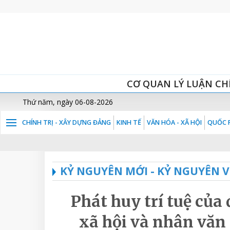
CƠ QUAN LÝ LUẬN CH
Thứ năm, ngày 06-08-2026
CHÍNH TRỊ - XÂY DỰNG ĐẢNG
KINH TẾ
VĂN HÓA - XÃ HỘI
QUỐC P
KỶ NGUYÊN MỚI - KỶ NGUYÊN 
Phát huy trí tuệ của 
xã hội và nhân văn 