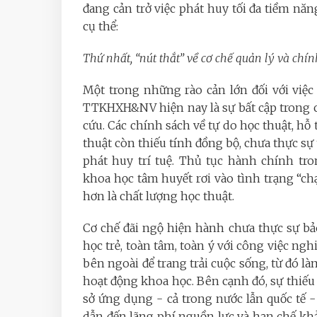
đang cản trở việc phát huy tối đa tiềm năng,
cụ thể:
Thứ nhất, “nút thắt” về cơ chế quản lý và ch
Một trong những rào cản lớn đối với việc
TTKHXH&NV hiện nay là sự bất cập trong 
cứu. Các chính sách về tự do học thuật, hỗ
thuật còn thiếu tính đồng bộ, chưa thực sự 
phát huy trí tuệ. Thủ tục hành chính tr
khoa học tâm huyết rơi vào tình trạng “chạ
hơn là chất lượng học thuật.
Cơ chế đãi ngộ hiện hành chưa thực sự bảo
học trẻ, toàn tâm, toàn ý với công việc ng
bên ngoài để trang trải cuộc sống, từ đó l
hoạt động khoa học. Bên cạnh đó, sự thiếu l
sở ứng dụng - cả trong nước lẫn quốc tế -
dẫn đến lãng phí nguồn lực và hạn chế khả