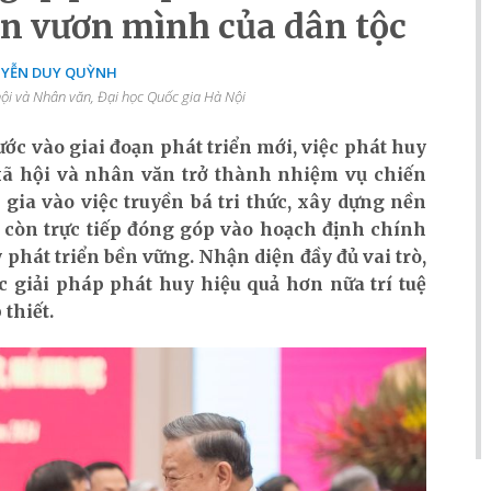
n vươn mình của dân tộc
UYỄN DUY QUỲNH
ội và Nhân văn, Đại học Quốc gia Hà Nội
ớc vào giai đoạn phát triển mới, việc phát huy
 xã hội và nhân văn trở thành nhiệm vụ chiến
gia vào việc truyền bá tri thức, xây dựng nền
à còn trực tiếp đóng góp vào hoạch định chính
y phát triển bền vững. Nhận diện đầy đủ vai trò,
c giải pháp phát huy hiệu quả hơn nữa trí tuệ
 thiết.