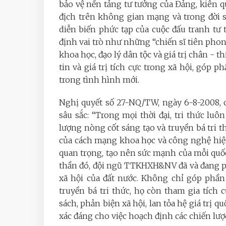
bảo vệ nền tảng tư tưởng của Đảng, kiên qu
địch trên không gian mạng và trong đời 
diễn biến phức tạp của cuộc đấu tranh tư 
định vai trò như những “chiến sĩ tiên phon
khoa học, đạo lý dân tộc và giá trị chân - 
tin và giá trị tích cực trong xã hội, góp 
trong tình hình mới.
Nghị quyết số 27-NQ/TW, ngày 6-8-2008, 
sâu sắc: “Trong mọi thời đại, tri thức luôn
lượng nòng cốt sáng tạo và truyền bá tri 
của cách mạng khoa học và công nghệ hiện 
quan trọng, tạo nên sức mạnh của mỗi quốc 
thần đó, đội ngũ TTKHXH&NV đã và đang phá
xã hội của đất nước. Không chỉ góp phần
truyền bá tri thức, họ còn tham gia tích 
sách, phản biện xã hội, lan tỏa hệ giá trị 
xác đáng cho việc hoạch định các chiến lược