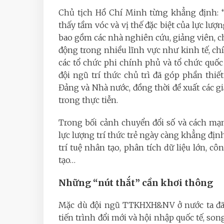
Chủ tịch Hồ Chí Minh từng khẳng định: “T
thấy tầm vóc và vị thế đặc biệt của lực lư
bao gồm các nhà nghiên cứu, giảng viên, 
động trong nhiều lĩnh vực như kinh tế, chín
các tổ chức phi chính phủ và tổ chức quố
đội ngũ trí thức chủ trì đã góp phần thi
Đảng và Nhà nước, đồng thời đề xuất các giả
trong thực tiễn.
Trong bối cảnh chuyển đổi số và cách mạ
lực lượng trí thức trẻ ngày càng khẳng định
trí tuệ nhân tạo, phân tích dữ liệu lớn, c
tạo…
Những “nút thắt” cần khơi thông
Mặc dù đội ngũ TTKHXH&NV ở nước ta đã 
tiến trình đổi mới và hội nhập quốc tế, so