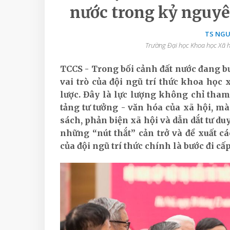
nước trong kỷ nguyê
TS NG
Trường Đại học Khoa học Xã h
TCCS - Trong bối cảnh đất nước đang bư
vai trò của đội ngũ trí thức khoa học
lược. Đây là lực lượng không chỉ tham 
tảng tư tưởng - văn hóa của xã hội, m
sách, phản biện xã hội và dẫn dắt tư du
những “nút thắt” cản trở và đề xuất cá
của đội ngũ trí thức chính là bước đi cấp