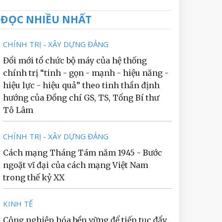
ĐỌC NHIỀU NHẤT
CHÍNH TRỊ - XÂY DỰNG ĐẢNG
Đổi mới tổ chức bộ máy của hệ thống
chính trị “tinh - gọn - mạnh - hiệu năng -
hiệu lực - hiệu quả” theo tinh thần định
hướng của Đồng chí GS, TS, Tổng Bí thư
Tô Lâm
CHÍNH TRỊ - XÂY DỰNG ĐẢNG
Cách mạng Tháng Tám năm 1945 - Bước
ngoặt vĩ đại của cách mạng Việt Nam
trong thế kỷ XX
KINH TẾ
Công nghiệp hóa bền vững để tiếp tục đẩy