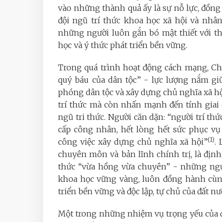
vào những thành quả ấy là sự nỗ lực, đồng
đội ngũ trí thức khoa học xã hội và nhâ
những người luôn gắn bó mật thiết với th
học và ý thức phát triển bền vững.
Trong quá trình hoạt động cách mạng, Chủ
quý báu của dân tộc” - lực lượng nắm giữ 
phóng dân tộc và xây dựng chủ nghĩa xã hộ
trí thức mà còn nhấn mạnh đến tính giai
ngũ tri thức. Người căn dặn: “người trí th
cấp công nhân, hết lòng hết sức phục v
(1)
công việc xây dựng chủ nghĩa xã hội”
.
chuyên môn và bản lĩnh chính trị, là định
thức “vừa hồng vừa chuyên” - những ngư
khoa học vững vàng, luôn đồng hành cùng
triển bền vững và độc lập, tự chủ của đất n
Một trong những nhiệm vụ trọng yếu của 