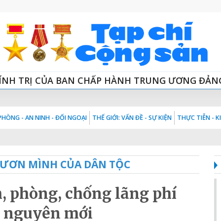
ÍNH TRỊ CỦA BAN CHẤP HÀNH TRUNG ƯƠNG ĐẢN
HÒNG - AN NINH - ĐỐI NGOẠI
THẾ GIỚI: VẤN ĐỀ - SỰ KIỆN
THỰC TIỄN - 
VƯƠN MÌNH CỦA DÂN TỘC
, phòng, chống lãng phí
ỷ nguyên mới