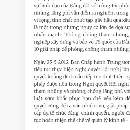
sự lãnh đạo của Đảng đối với công tác ph
nhũng, lãng phí vẫn diễn ra nghiêm trọng 
vi rộng, tính chất phức tạp, gây hậu quả xấ
là một trong những nguy cơ lớn đe dọa sự 
nhấn mạnh: “Phòng, chống tham nhũng, l
nghiệp xây dựng và bảo vệ Tổ quốc của Đả
10 giải pháp để phòng, chống tham nhũng, 
Ngày 25-5-2012, Ban Chấp hành Trung ương
tiếp tục thực hiện Nghị quyết Hội nghị l
quyết khẳng định cần tiếp tục thực hiện n
pháp được nêu trong Nghị quyết Hội nghị
tham nhũng và phòng, chống lãng phí, với t
luật, sớm khắc phục hạn chế, yếu kém để
quyết cũng đề ra sáu nhiệm vụ, giải pháp
cấp ủy, tổ chức đảng, chính quyền, người đ
tục hoàn thiện thể chế về quản lý kinh tế 