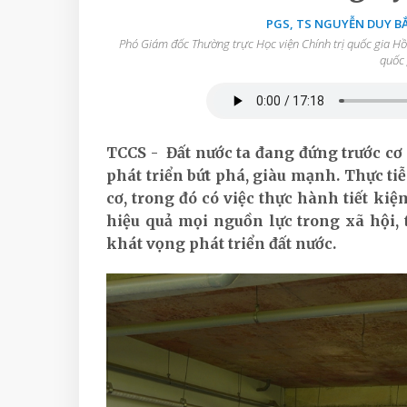
PGS, TS NGUYỄN DUY BẮ
Phó Giám đốc Thường trực Học viện Chính trị quốc gia Hồ C
quốc 
TCCS - Đất nước ta đang đứng trước cơ
phát triển bứt phá, giàu mạnh. Thực ti
cơ, trong đó có việc thực hành tiết k
hiệu quả mọi nguồn lực trong xã hội, 
khát vọng phát triển đất nước.