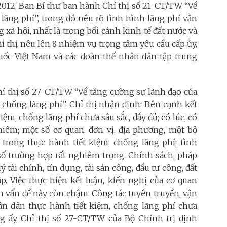
-2012, Ban Bí thư ban hành Chỉ thị số 21-CT/TW “Về
lãng phí”, trong đó nêu rõ tình hình lãng phí vẫn
 xã hội, nhất là trong bối cảnh kinh tế đất nước và
 thị nêu lên 8 nhiệm vụ trọng tâm yêu cầu cấp ủy,
quốc Việt Nam và các đoàn thể nhân dân tập trung
hỉ thị số 27-CT/TW “Về tăng cường sự lãnh đạo của
, chống lãng phí”. Chỉ thị nhận định: Bên cạnh kết
iệm, chống lãng phí chưa sâu sắc, đầy đủ; có lúc, có
hiêm; một số cơ quan, đơn vị, địa phương, một bộ
rong thực hành tiết kiệm, chống lãng phí; tình
 số trường hợp rất nghiêm trọng. Chính sách, pháp
ý tài chính, tín dụng, tài sản công, đầu tư công, đất
cập. Việc thực hiện kết luận, kiến nghị của cơ quan
ến vấn đề này còn chậm. Công tác tuyên truyền, vận
ân dân thực hành tiết kiệm, chống lãng phí chưa
ng ấy, Chỉ thị số 27-CT/TW của Bộ Chính trị định