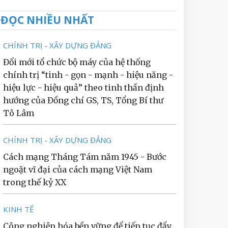
ĐỌC NHIỀU NHẤT
CHÍNH TRỊ - XÂY DỰNG ĐẢNG
Đổi mới tổ chức bộ máy của hệ thống
chính trị “tinh - gọn - mạnh - hiệu năng -
hiệu lực - hiệu quả” theo tinh thần định
hướng của Đồng chí GS, TS, Tổng Bí thư
Tô Lâm
CHÍNH TRỊ - XÂY DỰNG ĐẢNG
Cách mạng Tháng Tám năm 1945 - Bước
ngoặt vĩ đại của cách mạng Việt Nam
trong thế kỷ XX
KINH TẾ
Công nghiệp hóa bền vững để tiếp tục đẩy