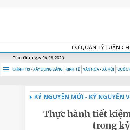
CƠ QUAN LÝ LUẬN CH
Thứ năm, ngày 06-08-2026
CHÍNH TRỊ - XÂY DỰNG ĐẢNG
KINH TẾ
VĂN HÓA - XÃ HỘI
QUỐC P
KỶ NGUYÊN MỚI - KỶ NGUYÊN 
Thực hành tiết kiệm
trong k