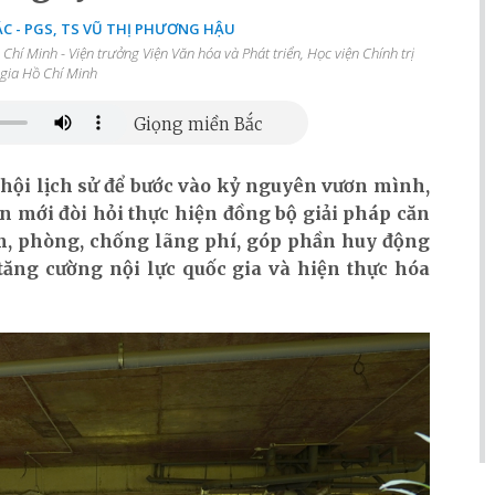
C - PGS, TS VŨ THỊ PHƯƠNG HẬU
hí Minh - Viện trưởng Viện Văn hóa và Phát triển, Học viện Chính trị
gia Hồ Chí Minh
 hội lịch sử để bước vào kỷ nguyên vươn mình,
ễn mới đòi hỏi thực hiện đồng bộ giải pháp căn
iệm, phòng, chống lãng phí, góp phần huy động
tăng cường nội lực quốc gia và hiện thực hóa