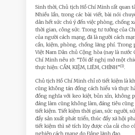
Sinh thời, Chủ tịch Hồ Chí Minh rất quan t
Nhiều lần, trong các bài viết, bài nói ch
dân hết sức chú ý đến việc phòng, chống xa 
thời gian, công sức. Trong tư tưởng của C
của người cách mạng, đã là người cách m
cần, kiệm, phòng, chống lãng phí. Trong
Việt Nam Dân chủ Cộng hòa (nay là nước 
Chí Minh nêu rõ: “Tôi đề nghị mở một chi
(1)
thực hiện: CẦN, KIỆM, LIÊM, CHÍNH”
.
Chủ tịch Hồ Chí Minh chỉ rõ tiết kiệm là 
cũng không tán đồng cách hiểu và thực h
đồng nghĩa với keo kiệt, bủn xỉn, không p
đáng làm cũng không làm, đáng tiêu cũng 
tiết kiệm. Tiết kiệm thời gian, sức người, s
đẩy sản xuất phát triển, thúc đẩy xã hội p
tiết kiệm thì sẽ tích lũy được của cải cho
nghiệp cách mạng do Đảng lãnh đạo.