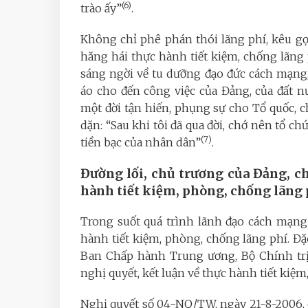
(6)
trào ấy”
.
Không chỉ phê phán thói lãng phí, kêu gọi
hăng hái thực hành tiết kiệm, chống lãng
sáng ngời về tu dưỡng đạo đức cách mạng,
áo cho đến công việc của Đảng, của đất n
một đời tận hiến, phụng sự cho Tổ quốc,
dặn: “Sau khi tôi đã qua đời, chớ nên tổ ch
(7)
tiền bạc của nhân dân”
.
Đường lối, chủ trương của Đảng, ch
hành tiết kiệm, phòng, chống lãng 
Trong suốt quá trình lãnh đạo cách mạng 
hành tiết kiệm, phòng, chống lãng phí. Đặc
Ban Chấp hành Trung ương, Bộ Chính trị,
nghị quyết, kết luận về thực hành tiết kiệm
Nghị quyết số 04-NQ/TW, ngày 21-8-2006, 