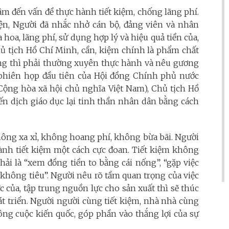
âm đến vấn đề thực hành tiết kiệm, chống lãng phí.
uyện, Người đã nhắc nhở cán bộ, đảng viên và nhân
hoa, lãng phí, sử dụng hợp lý và hiệu quả tiền của,
hủ tịch Hồ Chí Minh, cần, kiệm chính là phẩm chất
ạng thì phải thường xuyên thực hành và nêu gương
 phiên họp đầu tiên của Hội đồng Chính phủ nước
Cộng hòa xã hội chủ nghĩa Việt Nam), Chủ tịch Hồ
ến dịch giáo dục lại tinh thần nhân dân bằng cách
không xa xỉ, không hoang phí, không bừa bãi. Người
ành tiết kiệm một cách cực đoan. Tiết kiệm không
hải là “xem đồng tiền to bằng cái nống”, “gặp việc
không tiêu”. Người nêu rõ tầm quan trọng của việc
ức của, tập trung nguồn lực cho sản xuất thì sẽ thúc
hát triển. Người người cùng tiết kiệm, nhà nhà cùng
 công cuộc kiến quốc, góp phần vào thắng lợi của sự