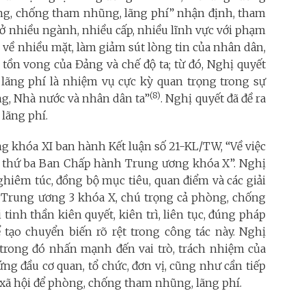
òng, chống tham nhũng, lãng phí” nhận định, tham
ở nhiều ngành, nhiều cấp, nhiều lĩnh vực với phạm
u về nhiều mặt, làm giảm sút lòng tin của nhân dân,
tồn vong của Đảng và chế độ ta; từ đó, Nghị quyết
ãng phí là nhiệm vụ cực kỳ quan trọng trong sự
(8)
ng, Nhà nước và nhân dân ta”
. Nghị quyết đã đề ra
lãng phí.
 khóa XI ban hành Kết luận số 21-KL/TW, “Về việc
ần thứ ba Ban Chấp hành Trung ương khóa X”. Nghị
ghiêm túc, đồng bộ mục tiêu, quan điểm và các giải
 Trung ương 3 khóa X, chú trọng cả phòng, chống
inh thần kiên quyết, kiên trì, liên tục, đúng pháp
 tạo chuyển biến rõ rệt trong công tác này. Nghị
, trong đó nhấn mạnh đến vai trò, trách nhiệm của
ứng đầu cơ quan, tổ chức, đơn vị, cũng như cần tiếp
- xã hội để phòng, chống tham nhũng, lãng phí.