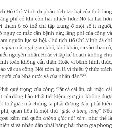
tịch Hồ Chí Minh đã phân tích tác hại của thói lãng
lãng phí có khi còn hại nhiều hơn: Nó tai hại hơn
 vì tham ô có thể chỉ tập trung ở một số ít người,
có nguy cơ mắc căn bệnh này, lãng phí của công và
iảm nguồn lực xã hội. Chủ tịch Hồ Chí Minh đã chỉ
ủ nghĩa
mà ngại gian khổ, khó khăn, sa vào tham ô,
nhiều nguyên nhân. Hoặc vì lập kế hoạch không chu
 tính toán không cẩn thận. Hoặc vì bệnh hình thức,
ảo vệ của công. Nói tóm lại là vì thiếu ý thức trách
(4)
c người của Nhà nước và của nhân dân”
.
ải quý trọng của công: Tất cả cái ăn, cái mặc, cái
t của đồng bào. Phải tiết kiệm, giữ gìn, không được
ột thứ giặc mà chúng ta phải đương đầu, phải kiên
 phí, quan liêu là một thứ “
giặc ở trong lòng
”. Nếu
 ngoại xâm mà quên
chống giặc nội xâm
, như thế là
chiến sĩ và nhân dân phải hăng hái tham gia phong