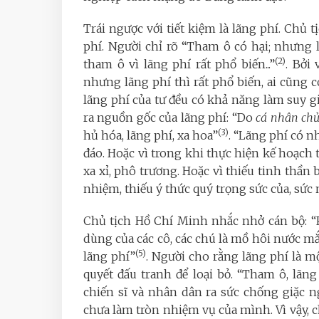
Trái ngược với tiết kiệm là lãng phí. Chủ 
phí. Người chỉ rõ “Tham ô có hại; nhưng 
(2)
tham ô vì lãng phí rất phổ biến...”
. Bởi
nhưng lãng phí thì rất phổ biến, ai cũng 
lãng phí của tư đều có khả năng làm suy g
ra nguồn gốc của lãng phí: “Do
cá nhân ch
(3)
hủ hóa, lãng phí, xa hoa”
. “Lãng phí có 
đáo. Hoặc vì trong khi thực hiện kế hoạch
xa xỉ, phô trương. Hoặc vì thiếu tinh thần b
nhiệm, thiếu ý thức quý trọng sức của, sứ
Chủ tịch Hồ Chí Minh nhắc nhở cán bộ: “Ph
dùng của các cô, các chú là mồ hôi nước mắ
(5)
lãng phí”
. Người cho rằng lãng phí là m
quyết đấu tranh để loại bỏ. “Tham ô, lãng
chiến sĩ và nhân dân ra sức chống giặc
chưa làm tròn nhiệm vụ của mình. Vì vậy, 