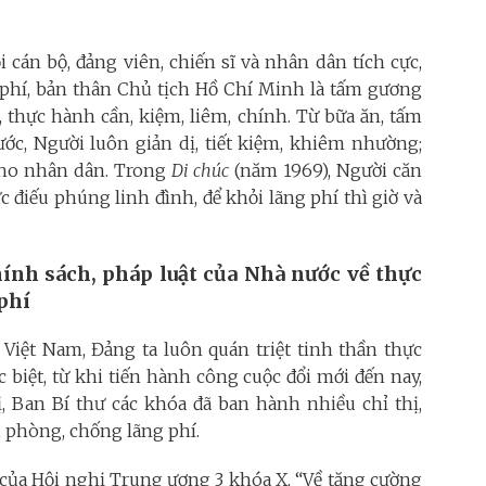
 cán bộ, đảng viên, chiến sĩ và nhân dân tích cực,
 phí, bản thân Chủ tịch Hồ Chí Minh là tấm gương
 thực hành cần, kiệm, liêm, chính. Từ bữa ăn, tấm
ước, Người luôn giản dị, tiết kiệm, khiêm nhường;
 cho nhân dân. Trong
Di chúc
(năm 1969), Người căn
ức điếu phúng linh đình, để khỏi lãng phí thì giờ và
ính sách, pháp luật của Nhà nước về thực
phí
Việt Nam, Đảng ta luôn quán triệt tinh thần thực
 biệt, từ khi tiến hành công cuộc đổi mới đến nay,
 Ban Bí thư các khóa đã ban hành nhiều chỉ thị,
, phòng, chống lãng phí.
của Hội nghị Trung ương 3 khóa X, “Về tăng cường