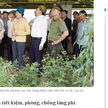
h thị sát khu vực xây dựng bệnh viện Việt Đức cơ sở 2 tại Hà
 tiết kiệm, phòng, chống lãng phí