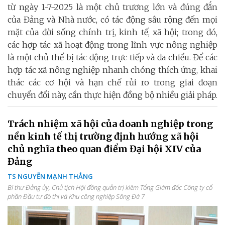
từ ngày 1-7-2025 là một chủ trương lớn và đúng đắn
của Đảng và Nhà nước, có tác động sâu rộng đến mọi
mặt của đời sống chính trị, kinh tế, xã hội; trong đó,
các hợp tác xã hoạt động trong lĩnh vực nông nghiệp
là một chủ thể bị tác động trực tiếp và đa chiều. Để các
hợp tác xã nông nghiệp nhanh chóng thích ứng, khai
thác các cơ hội và hạn chế rủi ro trong giai đoạn
chuyển đổi này, cần thực hiện đồng bộ nhiều giải pháp.
Trách nhiệm xã hội của doanh nghiệp trong
nền kinh tế thị trường định hướng xã hội
chủ nghĩa theo quan điểm Đại hội XIV của
Đảng
TS NGUYỄN MẠNH THẮNG
Bí thư Đảng ủy, Chủ tịch Hội đồng quản trị kiêm Tổng Giám đốc Công ty cổ
phần Đầu tư đô thị và Khu công nghiệp Sông Đà 7