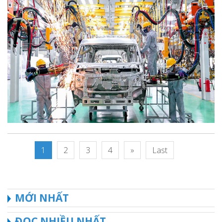
1
2
3
4
»
Last
MỚI NHẤT
ĐỌC NHIỀU NHẤT