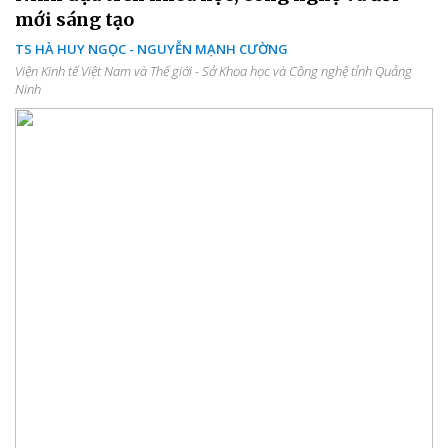
mới sáng tạo
TS HÀ HUY NGỌC - NGUYỄN MẠNH CƯỜNG
Viện Kinh tế Việt Nam và Thế giới - Sở Khoa học và Công nghệ tỉnh Quảng
Ninh