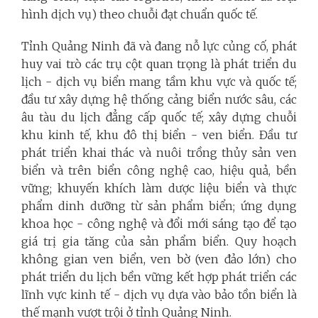
hình dịch vụ) theo chuỗi đạt chuẩn quốc tế.
Tỉnh Quảng Ninh đã và đang nỗ lực củng cố, phát
huy vai trò các trụ cột quan trọng là phát triển du
lịch - dịch vụ biển mang tầm khu vực và quốc tế;
đầu tư xây dựng hệ thống cảng biển nước sâu, các
âu tàu du lịch đẳng cấp quốc tế; xây dựng chuỗi
khu kinh tế, khu đô thị biển - ven biển. Đầu tư
phát triển khai thác và nuôi trồng thủy sản ven
biển và trên biển công nghệ cao, hiệu quả, bền
vững; khuyến khích làm dược liệu biển và thực
phẩm dinh dưỡng từ sản phẩm biển; ứng dụng
khoa học - công nghệ và đổi mới sáng tạo để tạo
giá trị gia tăng của sản phẩm biển. Quy hoạch
không gian ven biển, ven bờ (ven đảo lớn) cho
phát triển du lịch bền vững kết hợp phát triển các
lĩnh vực kinh tế - dịch vụ dựa vào bảo tồn biển là
thế mạnh vượt trội ở tỉnh Quảng Ninh.