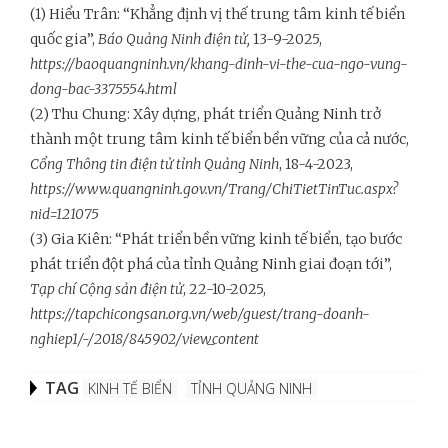
(1)
Hiểu Trân: “
Khẳng định vị thế trung tâm kinh tế biển
quốc gia”,
Báo Quảng Ninh điện tử,
13-9-2025,
https://baoquangninh.vn/khang-dinh-vi-the-cua-ngo-vung-
dong-bac-3375554.html
(2)
Thu Chung:
Xây dựng, phát triển Quảng Ninh trở
thành một trung tâm kinh tế biển bền vững của cả nước,
Cổng Thông tin điện tử tỉnh Quảng Ninh
,
18-4-2023,
https://www.quangninh.gov.vn/Trang/ChiTietTinTuc.aspx?
nid=121075
(3) Gia Kiên: “Phát triển bền vững kinh tế biển, tạo bước
phát triển đột phá của tỉnh Quảng Ninh giai đoạn tới”,
Tạp chí Cộng sản điện tử
, 22-10-2025,
https://tapchicongsan.org.vn/web/guest/trang-doanh-
nghiep1/-/2018/845902/view_content
TAG
KINH TẾ BIỂN
TỈNH QUẢNG NINH