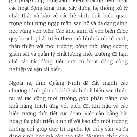
giải pháp công nghệ xanh, kiểm soát nghiêm ngặt
các hoạt động khai thác, xây dựng hệ thống xử lý
chất thải và bảo vệ các hệ sinh thái biển quan
trọng như rừng ngập mặn, san hô và đa dạng sinh
học vùng ven biển. Các khu kinh tế ven biển được
quy hoạch phát triển theo mô hình kinh tế xanh,
thân thiện với môi trường, đồng thời tăng cường
giám sát và quản lý chất lượng môi trường để hạn
chế các tác động tiêu cực từ hoạt động công
nghiệp và vận tải biển.
Ngoài ra, tỉnh Quảng Ninh đã đẩy mạnh các
chương trình phục hồi hệ sinh thái biển sau thiên
tai và tác động môi trường, góp phần nâng cao
khả năng thích ứng với biến đổi khí hậu và các
hiện tượng thời tiết cực đoan. Việc cân bằng hài
hòa giữa phát triển kinh tế với bảo tồn môi trường
không chỉ giúp duy trì nguồn lợi thủy sản và đa
dạng sinh học mà còn tạo tiền đề vững chắc cho