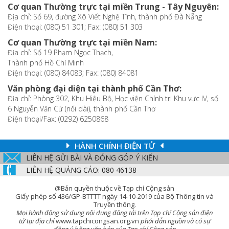
Cơ quan Thường trực tại miền Trung - Tây Nguyên:
Địa chỉ: Số 69, đường Xô Viết Nghệ Tĩnh, thành phố Đà Nẵng
Điện thoại: (080) 51 301; Fax: (080) 51 303
Cơ quan Thường trực tại miền Nam:
Địa chỉ: Số 19 Phạm Ngọc Thạch,
Thành phố Hồ Chí Minh
Điện thoại: (080) 84083; Fax: (080) 84081
Văn phòng đại diện tại thành phố Cần Thơ:
Địa chỉ: Phòng 302, Khu Hiệu Bộ, Học viện Chính trị Khu vực IV, số
6 Nguyễn Văn Cừ (nối dài), thành phố Cần Thơ
Điện thoại/Fax: (0292) 6250868
HÀNH CHÍNH ĐIỆN TỬ
LIÊN HỆ GỬI BÀI VÀ ĐÓNG GÓP Ý KIẾN
LIÊN HỆ QUẢNG CÁO: 080 46138
@Bản quyền thuộc về Tạp chí Cộng sản
Giấy phép số 436/GP-BTTTT ngày 14-10-2019 của Bộ Thông tin và
Truyền thông.
Mọi hành động sử dụng nội dung đăng tải trên Tạp chí Cộng sản điện
tử tại địa chỉ
www.tapchicongsan.org.vn
phải dẫn nguồn và có sự
đồng ý bằng văn bản của Tạp chí Cộng sản