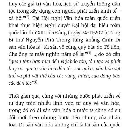
huy các giá trị văn hóa, lịch sử truyền thống dân
tộc trong xây dựng con người, phát triển kinh tế -
(2)
xã hội”
. Tại Hội nghị Văn hóa toàn quốc triển
khai thực hiện Nghị quyết Đại hội đại biểu toàn
quốc lần thứ XIII của Đảng (ngày 24-11-2021), Tổng
Bí thư Nguyễn Phú Trọng từng khẳng định: Di
sản văn hóa là
“tài sản vô cùng quý báu do Tổ tiên,
(3)
Cha ông ta mấy nghìn năm để lại
”
…; do đó cần
“
quan tâm hơn nữa đến việc bảo tồn, tôn tạo và phát
huy các giá trị văn hóa dân tộc, các giá trị văn hóa vật
thể và phi vật thể của các vùng, miền, của đồng bào
(4)
các dân tộc”
.
Thời gian qua, cùng với những bước phát triển về
tư duy trên nhiều lĩnh vực, tư duy về văn hóa,
trong đó có di sản văn hóa ở nước ta cũng có sự
đổi mới theo những bước tiến chung của nhân
loại. Di sản văn hóa không chỉ là tài sản của quốc