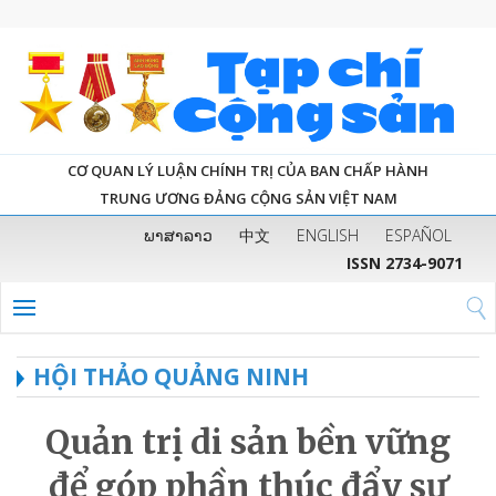
CƠ QUAN LÝ LUẬN CHÍNH TRỊ CỦA BAN CHẤP HÀNH
TRUNG ƯƠNG ĐẢNG CỘNG SẢN VIỆT NAM
ພາສາລາວ
中文
ENGLISH
ESPAÑOL
ISSN 2734-9071
HỘI THẢO QUẢNG NINH
Quản trị di sản bền vững
để góp phần thúc đẩy sự