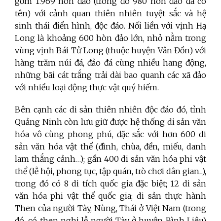
gồm 1.969 hòn đảo (trong đó 980 hòn đảo đã có
tên) với cảnh quan thiên nhiên tuyệt sắc và hệ
sinh thái điển hình, độc đáo.
Nối liền với vịnh Hạ
Long là khoảng 600 hòn đảo lớn, nhỏ nằm trong
vùng vịnh Bái Tử Long (thuộc huyện Vân Đồn) với
hàng trăm núi đá, đảo đá cùng nhiều hang động,
những bãi cát trắng trải dài bao quanh các xã đảo
với nhiều loại động thực vật quý hiếm.
Bên cạnh các di sản thiên nhiên độc đáo đó, tỉnh
Quảng Ninh còn lưu giữ được hệ thống di sản văn
hóa vô cùng phong phú, đặc sắc với hơn 600 di
sản văn hóa vật thể (đình, chùa, đền, miếu, danh
lam thắng cảnh…); gần 400 di sản văn hóa phi vật
thể (lễ hội, phong tục, tập quán, trò chơi dân gian...),
trong đó có 8 di tích quốc gia đặc biệt; 12 di sản
văn hóa phi vật thể quốc gia; di sản thực hành
Then của người Tày, Nùng, Thái ở Việt Nam (trong
đó, có then nghi lễ người Tày ở huyện Bình Liêu)