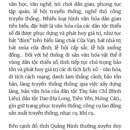
văn học, văn nghệ, trò chơi dân gian, phong tục
tập quán, lễ hội truyền thống, nghề thủ công
truyền thống... Nhiều loại hình văn hóa dân gian
tiêu biểu, đặc biệt là văn hóa của các dân tộc thiểu
số đã được phục dựng và phát huy giá trị, như tục
hát “đúm” trên biển làng chài Cửa Vạn; hát nhà tơ,
hát múa cửa đình; lễ hội cấp sắc, lễ hội xuống
đồng… Đối với hệ thống di sản văn hóa vật thể ở
vùng dân tộc thiểu số, tỉnh tiếp tục chú trọng bảo
tồn và phát huy giá trị các di tích lịch sử - văn hóa,
di tích cách mạng, danh lam thắng cảnh; bảo tồn
bản, làng truyền thống thông qua việc xây dựng
làng, bản văn hóa của dân tộc Tày, Sán Chỉ (Bình
Liêu), dân tộc Dao (Hạ Long, Tiên Yên, Móng Cái)...;
gìn giữ trang phục truyền thống, công cụ lao động
sản xuất truyền thống, nhạc cụ, khí cụ...
Bên cạnh đó, tỉnh Quảng Ninh thường xuyên duy