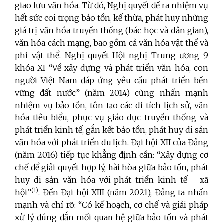
giao lưu văn hóa. Từ đó, Nghị quyết đề
ra nhiệm vụ
h
ết sức coi trọng bảo tồn, kế thừa, phát huy những
giá trị văn hóa truyền thống (bác học và dân gian),
văn hóa cách mạng, bao gồm cả văn hóa vật thể và
phi vật thể. Nghị quyết Hội nghị Trung ương 9
khóa XI “Về xây dựng và phát triển văn hóa, con
người Việt Nam đáp ứng yêu cầu phát triển bền
vững đất nước” (năm 2014) cũng nhấn mạnh
nhiệm vụ bảo tồn, tôn tạo các di tích lịch sử, văn
hóa tiêu biểu, phục vụ giáo dục truyền thống và
phát triển kinh tế, gắn kết bảo tồn, phát huy di sản
văn hóa với phát triển du lịch.
Đại hội XII của Đảng
(năm 2016) tiếp tục khẳng định cần: “Xây dựng cơ
chế để giải quyết hợp lý, hài hòa giữa bảo tồn, phát
huy di sản văn hóa với phát triển kinh tế - xã
(1)
hội”
. Đến
Đại hội XIII (năm 2021), Đảng ta nhấn
mạnh và chỉ rõ: “
Có kế hoạch, cơ chế và giải pháp
xử lý đúng đắn mối quan hệ giữa bảo tồn và phát