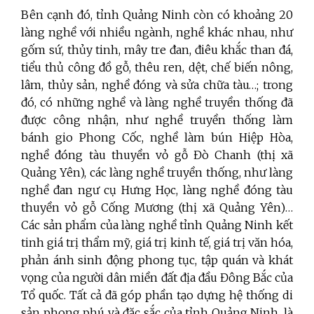
Bên cạnh đó, tỉnh Quảng Ninh còn có khoảng 20
làng nghề với nhiều ngành, nghề khác nhau, như
gốm sứ, thủy tinh, mây tre đan, điêu khắc than đá,
tiểu thủ công đồ gỗ, thêu ren, dệt, chế biến nông,
lâm, thủy sản, nghề đóng và sửa chữa tàu…; trong
đó, có những nghề và làng nghề truyền thống đã
được công nhận, như nghề truyền thống làm
bánh gio Phong Cốc, nghề làm bún Hiệp Hòa,
nghề đóng tàu thuyền vỏ gỗ Đò Chanh (thị xã
Quảng Yên), các làng nghề truyền thống, như làng
nghề đan ngư cụ Hưng Học, làng nghề đóng tàu
thuyền vỏ gỗ Cống Mương (thị xã Quảng Yên)…
Các sản phẩm của làng nghề tỉnh Quảng Ninh kết
tinh giá trị thẩm mỹ, giá trị kinh tế, giá trị văn hóa,
phản ánh sinh động phong tục, tập quán và khát
vọng của người dân miền đất địa đầu Đông Bắc của
Tổ quốc. Tất cả đã góp phần tạo dựng hệ thống di
sản phong phú và đặc sắc của tỉnh Quảng Ninh, là