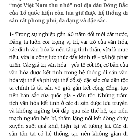
“một Việt Nam thu nhỏ” nơi địa đầu Đông Bắc
của Tổ quốc hiện còn lưu giữ được hệ thống di
sản rất phong phú, đa dạng và đặc sắc.
1-
Trong sự nghiệp gần 40 năm đổi mới đất nước,
Đảng ta luôn coi trọng vị trí, vai trò của văn hóa,
xác định văn hóa là nền tảng tinh thần, vừa là mục
tiêu, vừa là động lực thúc đẩy kinh tế - xã hội phát
triển. Các giá trị văn hóa - yếu tố cốt lõi, cơ bản của
văn hóa được kết tinh trong hệ thống di sản văn
hóa vật thể và phi vật thể đồ sộ, đặc sắc của dân tộc
ta
chính là tài sản vô giá, gắn kết cộng đồng, tạo
nên bản sắc của quốc gia - dân tộc. Những trầm
tích văn hóa kết tinh ở các di sản được
lưu truyền
và không ngừng bồi đắp qua các thế hệ, tạo nên
mạch nguồn bền bỉ, thầm lặng nối kết dòng chảy
xuyên suốt quá khứ, hiện tại và tương lai. Các di
sản tồn tại có hệ thống, tạo nên không gian di