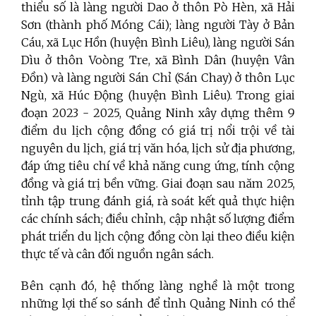
thiểu số là làng người Dao ở thôn Pò Hèn, xã Hải
Sơn (thành phố Móng Cái); làng người Tày ở Bản
Cáu, xã Lục Hồn (huyện Bình Liêu), làng người Sán
Dìu ở thôn Voòng Tre, xã Bình Dân (huyện Vân
Đồn) và làng người Sán Chỉ (Sán Chay) ở thôn Lục
Ngù, xã Húc Động (huyện Bình Liêu). Trong giai
đoạn 2023 - 2025, Quảng Ninh xây dựng thêm 9
điểm du lịch cộng đồng có giá trị nổi trội về tài
nguyên du lịch, giá trị văn hóa, lịch sử địa phương,
đáp ứng tiêu chí về khả năng cung ứng, tính cộng
đồng và giá trị bền vững. Giai đoạn sau năm 2025,
tỉnh tập trung đánh giá, rà soát kết quả thực hiện
các chính sách; điều chỉnh, cập nhật số lượng điểm
phát triển du lịch cộng đồng còn lại theo điều kiện
thực tế và cân đối nguồn ngân sách.
Bên cạnh đó, hệ thống làng nghề là một trong
những lợi thế so sánh để tỉnh Quảng Ninh có thể