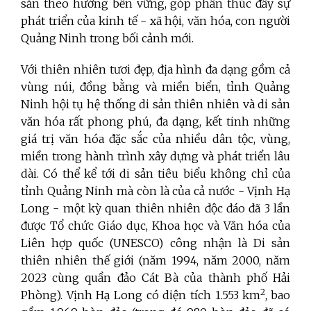
sản theo hướng bền vững, góp phần thúc đẩy sự
phát triển của kinh tế - xã hội, văn hóa, con người
Quảng Ninh trong bối cảnh mới.
Với thiên nhiên tươi đẹp, địa hình đa dạng gồm cả
vùng núi, đồng bằng và miền biển, tỉnh Quảng
Ninh hội tụ hệ thống di sản thiên nhiên và di sản
văn hóa rất phong phú, đa dạng, kết tinh những
giá trị văn hóa đặc sắc của nhiều dân tộc, vùng,
miền trong hành trình xây dựng và phát triển lâu
dài. Có thể kể tới di sản tiêu biểu không chỉ của
tỉnh Quảng Ninh mà còn là của cả nước - Vịnh Hạ
Long - một
kỳ quan thiên nhiên độc đáo đã 3 lần
được Tổ chức Giáo dục, Khoa học và Văn hóa của
Liên hợp quốc (UNESCO) công nhận là Di sản
thiên nhiên thế giới (năm 1994, năm 2000, năm
2023 cùng quần đảo Cát Bà của thành phố Hải
2
Phòng). Vịnh Hạ Long có diện tích 1.553 km
,
bao