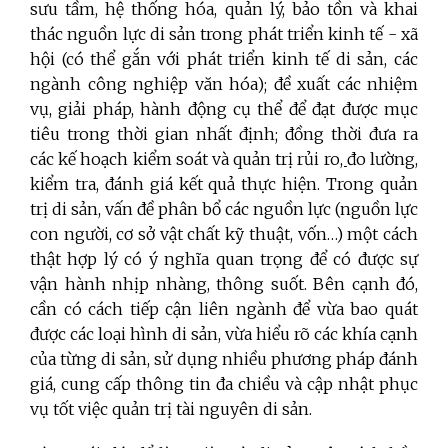
sưu tầm, hệ thống hóa, quản lý,
bảo tồn và khai
thác nguồn lực di sản trong phát triển kinh tế - xã
hội (có thể gắn với phát triển kinh tế di sản, các
ngành công nghiệp văn hóa); đề xuất các nhiệm
vụ, giải pháp, hành động cụ thể để đạt được mục
tiêu trong thời gian nhất định; đồng thời đưa ra
các kế hoạch kiểm soát và quản trị rủi ro
,
đo lường,
kiểm tra, đánh giá kết quả thực hiện. Trong quản
trị di sản, vấn đề phân bổ các nguồn lực (nguồn lực
con người, cơ sở vật chất kỹ thuật, vốn…) một cách
thật hợp lý có ý nghĩa quan trọng để có được sự
vận hành nhịp nhàng, thông suốt. Bên cạnh đó,
cần có c
ách tiếp cận liên ngành để vừa bao quát
được các loại hình di sản, vừa hiểu rõ các khía cạnh
của từng di sản, sử dụng nhiều phương pháp đánh
giá, cung cấp thông tin đa chiều và cập nhật phục
vụ tốt việc quản trị tài nguyên di sản.