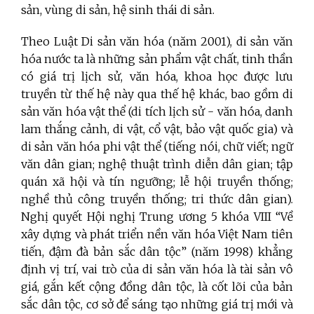
sản, vùng di sản, hệ sinh thái di sản.
Theo Luật Di sản văn hóa (
năm 2001),
di sản văn
hóa nước ta là những sản phẩm vật chất, tinh thần
có giá trị lịch sử, văn hóa, khoa học được lưu
truyền từ thế hệ này qua thế hệ khác, bao gồm di
sản văn hóa vật thể (di tích lịch sử - văn hóa, danh
lam thắng cảnh, di vật, cổ vật, bảo vật quốc gia) và
di sản văn hóa phi vật thể (
tiếng nói, chữ viết; ngữ
văn dân gian; nghệ thuật trình diễn dân gian; tập
quán xã hội và tín ngưỡng; lễ hội truyền thống;
nghề thủ công truyền thống; tri thức dân gian).
Nghị quyết Hội nghị Trung ương 5 khóa VIII “Về
xây dựng và phát triển nền văn hóa Việt Nam tiên
tiến, đậm đà bản sắc dân tộc” (năm 1998) khẳng
định vị trí, vai trò của d
i sản văn hóa là tài sản vô
giá, gắn kết cộng đồng dân tộc, là cốt lõi của bản
sắc dân tộc, cơ sở để sáng tạo những giá trị mới và