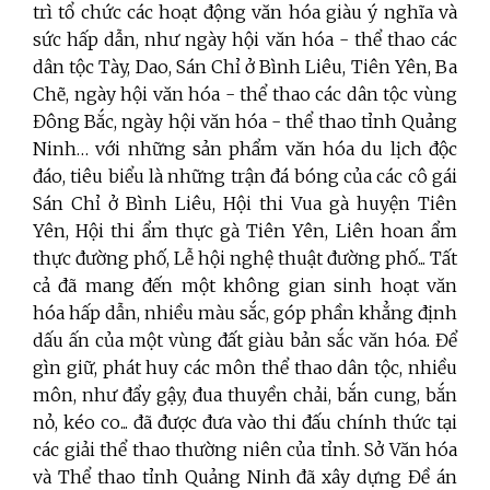
trì tổ chức các hoạt động văn hóa giàu ý nghĩa và
sức hấp dẫn, như ngày hội văn hóa - thể thao các
dân tộc Tày, Dao, Sán Chỉ ở Bình Liêu, Tiên Yên, Ba
Chẽ, ngày hội văn hóa - thể thao các dân tộc vùng
Đông Bắc, ngày hội văn hóa - thể thao tỉnh Quảng
Ninh… với những sản phẩm văn hóa du lịch độc
đáo, tiêu biểu là những trận đá bóng của các cô gái
Sán Chỉ ở Bình Liêu, Hội thi Vua gà huyện Tiên
Yên, Hội thi ẩm thực gà Tiên Yên, Liên hoan ẩm
thực đường phố, Lễ hội nghệ thuật đường phố... Tất
cả đã mang đến một không gian sinh hoạt văn
hóa hấp dẫn, nhiều màu sắc, góp phần khẳng định
dấu ấn của một vùng đất giàu bản sắc văn hóa. Để
gìn giữ, phát huy các môn thể thao dân tộc, nhiều
môn, như đẩy gậy, đua thuyền chải, bắn cung, bắn
nỏ, kéo co... đã được đưa vào thi đấu chính thức tại
các giải thể thao thường niên của tỉnh. Sở Văn hóa
và Thể thao tỉnh Quảng Ninh đã xây dựng Đề án