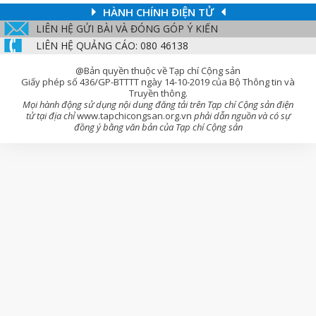
HÀNH CHÍNH ĐIỆN TỬ
LIÊN HỆ GỬI BÀI VÀ ĐÓNG GÓP Ý KIẾN
LIÊN HỆ QUẢNG CÁO: 080 46138
@Bản quyền thuộc về Tạp chí Cộng sản
Giấy phép số 436/GP-BTTTT ngày 14-10-2019 của Bộ Thông tin và
Truyền thông.
Mọi hành động sử dụng nội dung đăng tải trên Tạp chí Cộng sản điện
tử tại địa chỉ
www.tapchicongsan.org.vn
phải dẫn nguồn và có sự
đồng ý bằng văn bản của Tạp chí Cộng sản