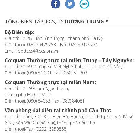
TỔNG BIÊN TẬP: PGS, TS
DƯƠNG TRUNG Ý
Bộ Biên tập:
Địa chỉ: Số 28, Trần Bình Trọng - thành phố Hà Nội
Điện thoại: 024 39429753 - Fax: 024 39429754
Email: bbttccs@tccs.org.vn
Cơ quan Thường trực tại miền Trung - Tây Nguyên:
Địa chỉ: Số 69, đường Xô Viết Nghệ Tĩnh, thành phố Đà Nẵng
Điện thoại: (080) 51 301; Fax: (080) 51 303
Cơ quan Thường trực tại miền Nam:
Địa chỉ: Số 19 Phạm Ngọc Thạch,
Thành phố Hồ Chí Minh
Điện thoại: (080) 84083; Fax: (080) 84081
Văn phòng đại diện tại thành phố Cần Thơ:
Địa chỉ: Phòng 302, Khu Hiệu Bộ, Học viện Chính trị Khu vực IV, số
6 Nguyễn Văn Cừ (nối dài), thành phố Cần Thơ
Điện thoại/Fax: (0292) 6250868