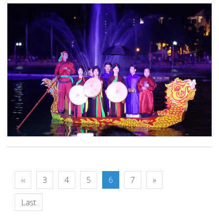
‹‹
3
4
5
6
7
»
Last