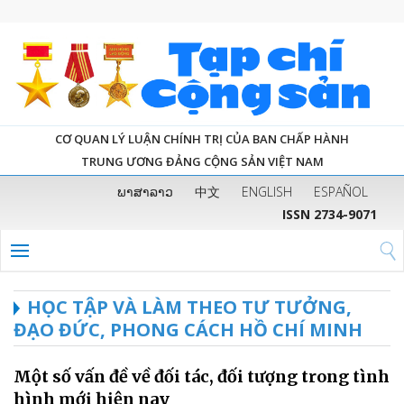
CƠ QUAN LÝ LUẬN CHÍNH TRỊ CỦA BAN CHẤP HÀNH
TRUNG ƯƠNG ĐẢNG CỘNG SẢN VIỆT NAM
ພາສາລາວ
中文
ENGLISH
ESPAÑOL
ISSN 2734-9071
HỌC TẬP VÀ LÀM THEO TƯ TƯỞNG,
ĐẠO ĐỨC, PHONG CÁCH HỒ CHÍ MINH
Một số vấn đề về đối tác, đối tượng trong tình
hình mới hiện nay