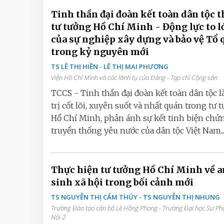
Tinh thần đại đoàn kết toàn dân tộc t
tư tưởng Hồ Chí Minh - Động lực to l
của sự nghiệp xây dựng và bảo vệ Tổ 
trong kỷ nguyên mới
TS LÊ THỊ HIỀN - LÊ THỊ MAI PHƯƠNG
Viện Hồ Chí Minh và các lãnh tụ của Đảng - Tạp chí Cộng sản
TCCS - Tinh thần đại đoàn kết toàn dân tộc là
trị cốt lõi, xuyên suốt và nhất quán trong tư 
Hồ Chí Minh, phản ánh sự kết tinh biện chứ
truyền thống yêu nước của dân tộc Việt Nam..
Thực hiện tư tưởng Hồ Chí Minh về a
sinh xã hội trong bối cảnh mới
TS NGUYỄN THỊ CẨM THÚY - TS NGUYỄN THỊ NHUNG
Trường Đào tạo cán bộ Lê Hồng Phong - Trường Đại học Sư P
Nội 2