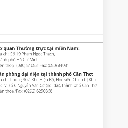
ơ quan Thường trực tại miền Nam:
a chỉ: Số 19 Phạm Ngọc Thạch,
hành phố Hồ Chí Minh
ện thoại: (080) 84083; Fax: (080) 84081
ăn phòng đại diện tại thành phố Cần Thơ:
a chỉ: Phòng 302, Khu Hiệu Bộ, Học viện Chính trị Khu
c IV, số 6 Nguyễn Văn Cừ (nối dài), thành phố Cần Thơ
ện thoại/Fax: (0292) 6250868