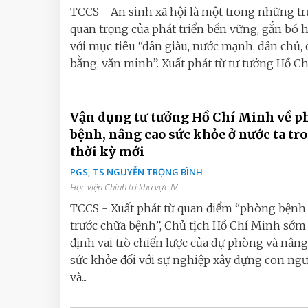
TCCS - An sinh xã hội là một trong những tr
quan trọng của phát triển bền vững, gắn bó 
với mục tiêu “dân giàu, nước mạnh, dân chủ,
bằng, văn minh”. Xuất phát từ tư tưởng Hồ Chí.
Vận dụng tư tưởng Hồ Chí Minh về 
bệnh, nâng cao sức khỏe ở nước ta tr
thời kỳ mới
PGS, TS NGUYỄN TRỌNG BÌNH
Học viện Chính trị khu vực IV
TCCS - Xuất phát từ quan điểm “phòng bệnh 
trước chữa bệnh”, Chủ tịch Hồ Chí Minh sớ
định vai trò chiến lược của dự phòng và nâng
sức khỏe đối với sự nghiệp xây dựng con ng
và...