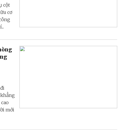
ụ cột
hữu cơ
 công
..
phòng
ong
đi
m khẳng
 cao
ười mới