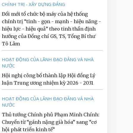
CHÍNH TRỊ - XÂY DỰNG ĐẢNG
Đổi mới tổ chức bộ máy của hệ thống
chính trị “tinh - gọn - mạnh - hiệu năng -
hiệu lực - hiệu quả” theo tinh thần định
hướng của Đồng chí GS, TS, Tổng Bí thư
Tô Lâm
HOẠT ĐỘNG CỦA LÃNH ĐẠO ĐẢNG VÀ NHÀ
NƯỚC
Hội nghị công bố thành lập Hội đồng Lý
luận Trung ương nhiệm kỳ 2026 - 2031
HOẠT ĐỘNG CỦA LÃNH ĐẠO ĐẢNG VÀ NHÀ
NƯỚC
Thủ tướng Chính phủ Phạm Minh Chính:
Chuyển từ “gánh nặng già hóa” sang “cơ
hội phát triển kinh tế”