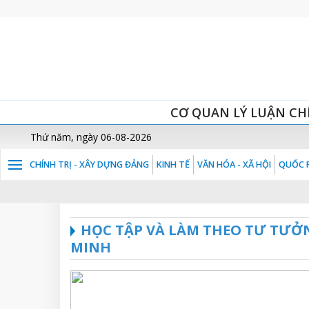
CƠ QUAN LÝ LUẬN CH
Thứ năm, ngày 06-08-2026
CHÍNH TRỊ - XÂY DỰNG ĐẢNG
KINH TẾ
VĂN HÓA - XÃ HỘI
QUỐC P
HỌC TẬP VÀ LÀM THEO TƯ TƯỞ
MINH