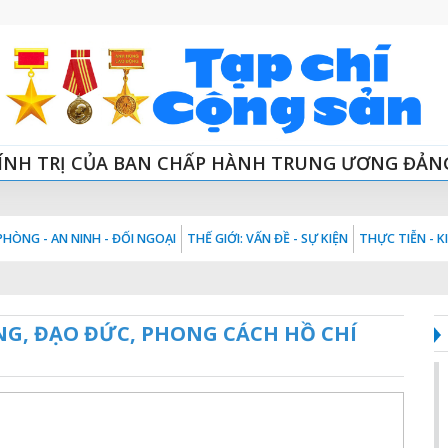
ÍNH TRỊ CỦA BAN CHẤP HÀNH TRUNG ƯƠNG ĐẢN
HÒNG - AN NINH - ĐỐI NGOẠI
THẾ GIỚI: VẤN ĐỀ - SỰ KIỆN
THỰC TIỄN - 
NG, ĐẠO ĐỨC, PHONG CÁCH HỒ CHÍ