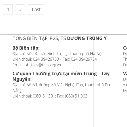
4
»
Last
TỔNG BIÊN TẬP: PGS, TS
DƯƠNG TRUNG Ý
Bộ Biên tập:
C
Địa chỉ: Số 28, Trần Bình Trọng - thành phố Hà Nội
Đị
Điện thoại: 024 39429753 - Fax: 024 39429754
T
Email: bbttccs@tccs.org.vn
Đi
Cơ quan Thường trực tại miền Trung - Tây
V
Nguyên:
Đị
Địa chỉ: Số 69, đường Xô Viết Nghệ Tĩnh, thành phố Đà
vự
Nẵng
Đi
Điện thoại: (080) 51 301; Fax: (080) 51 303