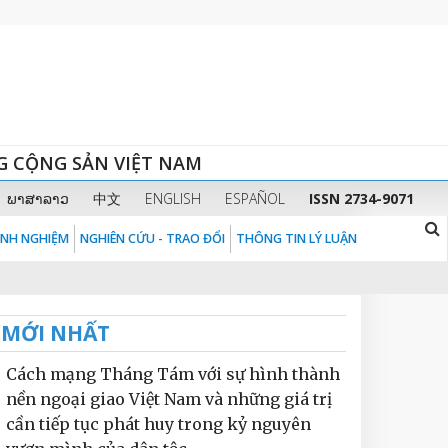
G CỘNG SẢN VIỆT NAM
ພາສາລາວ
中文
ENGLISH
ESPAÑOL
ISSN 2734-9071
KINH NGHIỆM
NGHIÊN CỨU - TRAO ĐỔI
THÔNG TIN LÝ LUẬN
MỚI NHẤT
Cách mạng Tháng Tám với sự hình thành
nền ngoại giao Việt Nam và những giá trị
cần tiếp tục phát huy trong kỷ nguyên