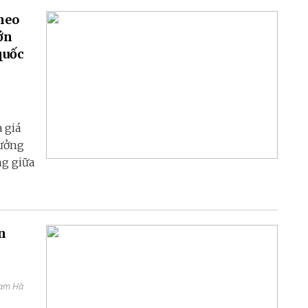
heo
ớn
quốc
 giá
tưởng
ng giữa
.
n
hạm Hà