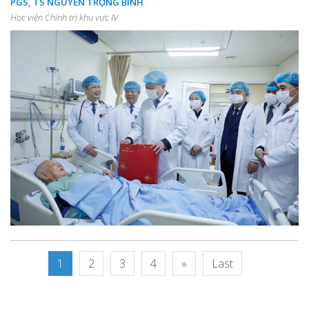
PGS, TS NGUYỄN TRỌNG BÌNH
Học viện Chính trị khu vực IV
1
2
3
4
»
Last