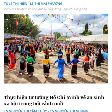
TS LÊ THỊ HIỀN - LÊ THỊ MAI PHƯƠNG
Viện Hồ Chí Minh và các lãnh tụ của Đảng - Tạp chí Cộng sản
Thực hiện tư tưởng Hồ Chí Minh về an sinh
xã hội trong bối cảnh mới
TS NGUYỄN THỊ CẨM THÚY - TS NGUYỄN THỊ NHUNG