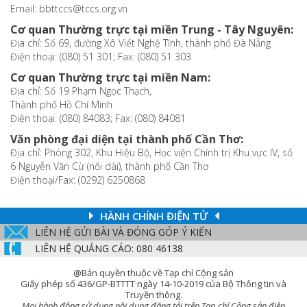
Email: bbttccs@tccs.org.vn
Cơ quan Thường trực tại miền Trung - Tây Nguyên:
Địa chỉ: Số 69, đường Xô Viết Nghệ Tĩnh, thành phố Đà Nẵng
Điện thoại: (080) 51 301; Fax: (080) 51 303
Cơ quan Thường trực tại miền Nam:
Địa chỉ: Số 19 Phạm Ngọc Thạch,
Thành phố Hồ Chí Minh
Điện thoại: (080) 84083; Fax: (080) 84081
Văn phòng đại diện tại thành phố Cần Thơ:
Địa chỉ: Phòng 302, Khu Hiệu Bộ, Học viện Chính trị Khu vực IV, số
6 Nguyễn Văn Cừ (nối dài), thành phố Cần Thơ
Điện thoại/Fax: (0292) 6250868
HÀNH CHÍNH ĐIỆN TỬ
LIÊN HỆ GỬI BÀI VÀ ĐÓNG GÓP Ý KIẾN
LIÊN HỆ QUẢNG CÁO: 080 46138
@Bản quyền thuộc về Tạp chí Cộng sản
Giấy phép số 436/GP-BTTTT ngày 14-10-2019 của Bộ Thông tin và
Truyền thông.
Mọi hành động sử dụng nội dung đăng tải trên Tạp chí Cộng sản điện