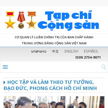
CƠ QUAN LÝ LUẬN CHÍNH TRỊ CỦA BAN CHẤP HÀNH
TRUNG ƯƠNG ĐẢNG CỘNG SẢN VIỆT NAM
ພາສາລາວ
中文
ENGLISH
ESPAÑOL
ISSN 2734-9071
HỌC TẬP VÀ LÀM THEO TƯ TƯỞNG,
ĐẠO ĐỨC, PHONG CÁCH HỒ CHÍ MINH