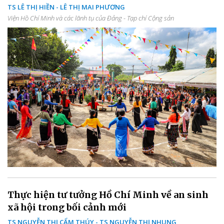
TS LÊ THỊ HIỀN - LÊ THỊ MAI PHƯƠNG
Viện Hồ Chí Minh và các lãnh tụ của Đảng - Tạp chí Cộng sản
Thực hiện tư tưởng Hồ Chí Minh về an sinh
xã hội trong bối cảnh mới
TS NGUYỄN THỊ CẨM THÚY - TS NGUYỄN THỊ NHUNG