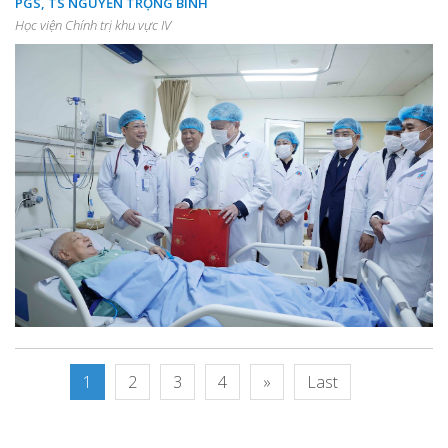
PGS, TS NGUYỄN TRỌNG BÌNH
Học viện Chính trị khu vực IV
1
2
3
4
»
Last