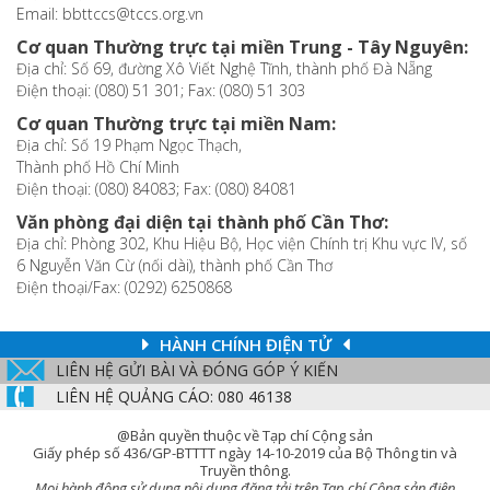
Email: bbttccs@tccs.org.vn
Cơ quan Thường trực tại miền Trung - Tây Nguyên:
Địa chỉ: Số 69, đường Xô Viết Nghệ Tĩnh, thành phố Đà Nẵng
Điện thoại: (080) 51 301; Fax: (080) 51 303
Cơ quan Thường trực tại miền Nam:
Địa chỉ: Số 19 Phạm Ngọc Thạch,
Thành phố Hồ Chí Minh
Điện thoại: (080) 84083; Fax: (080) 84081
Văn phòng đại diện tại thành phố Cần Thơ:
Địa chỉ: Phòng 302, Khu Hiệu Bộ, Học viện Chính trị Khu vực IV, số
6 Nguyễn Văn Cừ (nối dài), thành phố Cần Thơ
Điện thoại/Fax: (0292) 6250868
HÀNH CHÍNH ĐIỆN TỬ
LIÊN HỆ GỬI BÀI VÀ ĐÓNG GÓP Ý KIẾN
LIÊN HỆ QUẢNG CÁO: 080 46138
@Bản quyền thuộc về Tạp chí Cộng sản
Giấy phép số 436/GP-BTTTT ngày 14-10-2019 của Bộ Thông tin và
Truyền thông.
Mọi hành động sử dụng nội dung đăng tải trên Tạp chí Cộng sản điện