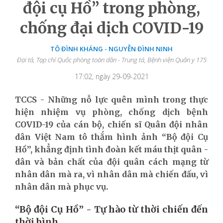
đội cụ Hồ” trong phòng,
chống đại dịch COVID-19
TÔ ĐÌNH KHÁNG - NGUYỄN ĐÌNH NINH
Đại tá, Tạp chí Quốc phòng toàn dân - Trung tá, Bệnh viện Quân y 175
17:02, ngày 29-09-2021
TCCS - Những nỗ lực quên mình trong thực
hiện nhiệm vụ phòng, chống dịch bệnh
COVID-19 của cán bộ, chiến sĩ Quân đội nhân
dân Việt Nam tô thắm hình ảnh “Bộ đội Cụ
Hồ”, khẳng định tình đoàn kết máu thịt quân -
dân và bản chất của đội quân cách mạng từ
nhân dân mà ra, vì nhân dân mà chiến đấu, vì
nhân dân mà phục vụ.
“Bộ đội Cụ Hồ” - Tự hào từ thời chiến đến
thời bình