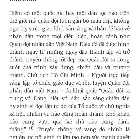
Hiếm có một quốc gia hay một dân tộc nào trên
thế giới mà quân đội luôn gắn bó máu thịt, không
ngại hy sinh, gian khổ, sẵn sàng xả thân để bảo vệ
nhân dân trong mọi điều kiện, hoàn cảnh như
Quân đội nhân dân Việt Nam. Điều đó đã được hình
thành ngay từ những ngày đầu thành lập và trở
thành truyền thống tốt đẹp của Quân đội ta trong
suốt quá trình xây dựng, chiến đấu và trưởng
thành. Chủ tịch Hồ Chí Minh - Người trực tiếp
sáng lập, tổ chức, giáo dục và rèn luyện Quân đội
nhân dân Việt Nam - đã khái quát: “Quân đội ta
trung với Đảng, hiếu với dân, sẵn sàng chiến đấu
hy sinh vì độc lập tự do của Tổ quốc, vì chủ nghĩa
xã hội, nhiệm vụ nào cũng hoàn thành, khó khăn
nào cũng vượt qua, kẻ thù nào cũng đánh
(1)
thắng”
. Truyền thống vẻ vang đó chính là
nguồn lực nội sinh to lớn tạo nên sức mạnh quyết