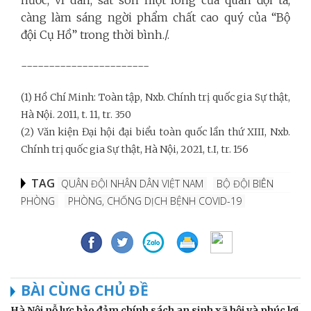
nước, vì dân, sắt son một lòng của quân đội ta,
càng làm sáng ngời phẩm chất cao quý của “Bộ
đội Cụ Hồ” trong thời bình./.
-----------------------
(1) Hồ Chí Minh: Toàn tập, Nxb. Chính trị quốc gia Sự thật,
Hà Nội. 2011, t. 11, tr. 350
(2) Văn kiện Đại hội đại biểu toàn quốc lần thứ XIII, Nxb.
Chính trị quốc gia Sự thật, Hà Nội, 2021, t.I, tr. 156
TAG
QUÂN ĐỘI NHÂN DÂN VIỆT NAM
BỘ ĐỘI BIÊN
PHÒNG
PHÒNG, CHỐNG DỊCH BỆNH COVID-19
BÀI CÙNG CHỦ ĐỀ
Hà Nội nỗ lực bảo đảm chính sách an sinh xã hội và phúc lợi