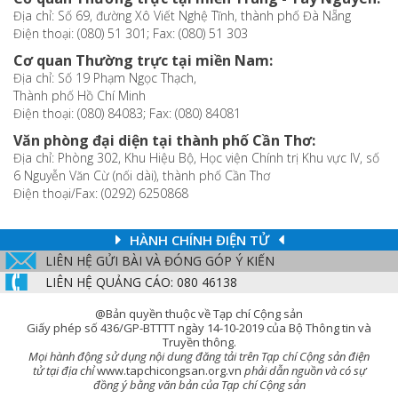
Địa chỉ: Số 69, đường Xô Viết Nghệ Tĩnh, thành phố Đà Nẵng
Điện thoại: (080) 51 301; Fax: (080) 51 303
Cơ quan Thường trực tại miền Nam:
Địa chỉ: Số 19 Phạm Ngọc Thạch,
Thành phố Hồ Chí Minh
Điện thoại: (080) 84083; Fax: (080) 84081
Văn phòng đại diện tại thành phố Cần Thơ:
Địa chỉ: Phòng 302, Khu Hiệu Bộ, Học viện Chính trị Khu vực IV, số
6 Nguyễn Văn Cừ (nối dài), thành phố Cần Thơ
Điện thoại/Fax: (0292) 6250868
HÀNH CHÍNH ĐIỆN TỬ
LIÊN HỆ GỬI BÀI VÀ ĐÓNG GÓP Ý KIẾN
LIÊN HỆ QUẢNG CÁO: 080 46138
@Bản quyền thuộc về Tạp chí Cộng sản
Giấy phép số 436/GP-BTTTT ngày 14-10-2019 của Bộ Thông tin và
Truyền thông.
Mọi hành động sử dụng nội dung đăng tải trên Tạp chí Cộng sản điện
tử tại địa chỉ
www.tapchicongsan.org.vn
phải dẫn nguồn và có sự
đồng ý bằng văn bản của Tạp chí Cộng sản