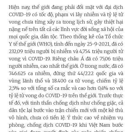
Hiện nay, thế giới đang phải đối mặt với đại dịch
COVID-19 có tốc độ, phạm vi lây nhiễm và tỷ lệ tử
vong chưa từng xảy ra trong lịch sử, gây thiệt hại
nặng nề trên tất cả các lĩnh vực đời sống xã hội của
mọi quốc gia, dân tộc. Theo thống kê của Tổ chức
Y tế thế giới (WHO), tính đến ngày 25-9-2021, đã có
232,09 triệu người bị nhiễm và 4,754 triệu người tử
vong vì COVID-19. Riêng châu Á đã có 75,06 triệu
người nhiễm, cao nhất thế giới. Ở trong nước, đã có
746.625 ca nhiễm, đứng thứ 44/222 quốc gia và
vùng lãnh thổ và 18.400 ca tử vong, chiếm tỷ lệ
2,5% so với tổng số ca mắc và cao hơn 0,4% so với
tỷ lệ tử vong do COVID-19 trên thế giới. Trước thực
tế đó, với tinh thần chống dịch như chống giặc, cả
dân tộc lại bước vào trận chiến mới với một kẻ thù
vô hình, chưa có tiền lệ. Ý thức cao về nhiệm vụ
phòng, chống dịch COVID-19 khi Việt Nam bước