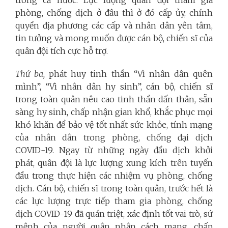
trong cả nước. Lực lượng quân đội tham gia
phòng, chống dịch ở đâu thì ở đó cấp ủy, chính
quyền địa phương các cấp và nhân dân yên tâm,
tin tưởng và mong muốn được cán bộ, chiến sĩ của
quân đội tích cực hỗ trợ.
Thứ ba,
phát huy tinh thần “Vì nhân dân quên
mình”, “Vì nhân dân hy sinh”, cán bộ, chiến sĩ
trong toàn quân nêu cao tinh thần dấn thân, sẵn
sàng hy sinh, chấp nhận gian khổ, khắc phục mọi
khó khăn để bảo vệ tốt nhất sức khỏe, tính mạng
của nhân dân trong phòng, chống đại dịch
COVID-19. Ngay từ những ngày đầu dịch khởi
phát, quân đội là lực lượng xung kích trên tuyến
đầu trong thực hiện các nhiệm vụ phòng, chống
dịch. Cán bộ, chiến sĩ trong toàn quân, trước hết là
các lực lượng trực tiếp tham gia phòng, chống
dịch COVID-19 đã quán triệt, xác định tốt vai trò, sứ
mệnh của người quân nhân cách mạng, chấp