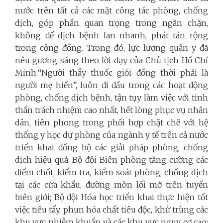
nước trên tất cả các mặt công tác phòng, chống
dịch, góp phần quan trọng trong ngăn chặn,
không để dịch bệnh lan nhanh, phát tán rộng
trong cộng đồng. Trong đó, lực lượng quân y đã
nêu gương sáng theo lời dạy của Chủ tịch Hồ Chí
Minh:“Người thầy thuốc giỏi đồng thời phải là
người mẹ hiền”, luôn đi đầu trong các hoạt động
phòng, chống dịch bệnh, tận tụy làm việc với tinh
thần trách nhiệm cao nhất, hết lòng phục vụ nhân
dân, tiên phong trong phối hợp chặt chẽ với hệ
thống y học dự phòng của ngành y tế trên cả nước
triển khai đồng bộ các giải pháp phòng, chống
dịch hiệu quả. Bộ đội Biên phòng tăng cường các
điểm chốt, kiểm tra, kiểm soát phòng, chống dịch
tại các cửa khẩu, đường mòn lối mở trên tuyến
biên giới; Bộ đội Hóa học triển khai thực hiện tốt
việc tiêu tẩy, phun hóa chất tiêu độc, khử trùng các
khu vực nhiễm khuẩn và các khu vực nguy cơ cao;