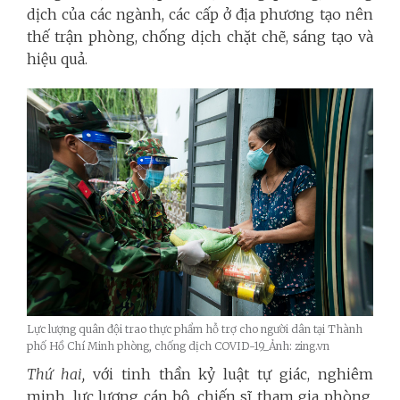
dịch của các ngành, các cấp ở địa phương tạo nên
thế trận phòng, chống dịch chặt chẽ, sáng tạo và
hiệu quả.
Lực lượng quân đội trao thực phẩm hỗ trợ cho người dân tại Thành
phố Hồ Chí Minh phòng, chống dịch COVID-19_Ảnh: zing.vn
Thứ hai,
với tinh thần kỷ luật tự giác, nghiêm
minh, lực lượng cán bộ, chiến sĩ tham gia phòng,