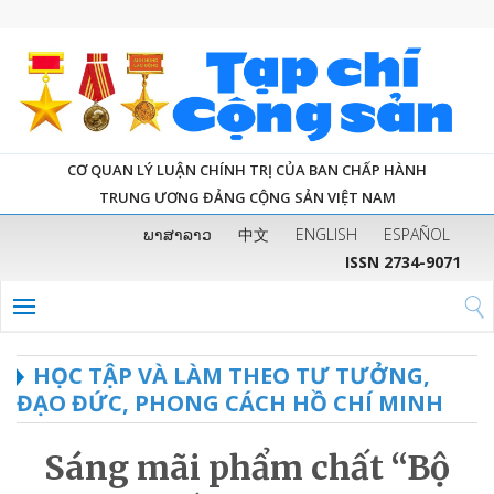
CƠ QUAN LÝ LUẬN CHÍNH TRỊ CỦA BAN CHẤP HÀNH
TRUNG ƯƠNG ĐẢNG CỘNG SẢN VIỆT NAM
ພາສາລາວ
中文
ENGLISH
ESPAÑOL
ISSN 2734-9071
HỌC TẬP VÀ LÀM THEO TƯ TƯỞNG,
ĐẠO ĐỨC, PHONG CÁCH HỒ CHÍ MINH
Sáng mãi phẩm chất “Bộ