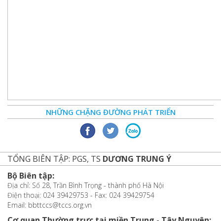
NHỮNG CHẶNG ĐƯỜNG PHÁT TRIỂN
TỔNG BIÊN TẬP: PGS, TS
DƯƠNG TRUNG Ý
Bộ Biên tập:
Địa chỉ: Số 28, Trần Bình Trọng - thành phố Hà Nội
Điện thoại: 024 39429753 - Fax: 024 39429754
Email: bbttccs@tccs.org.vn
Cơ quan Thường trực tại miền Trung - Tây Nguyên: