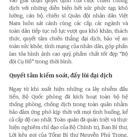
vào giai đoạn quyết định của cuộc chiến chống
dịch với những diễn biến hết sức phức tạp, khó
lường, cán bộ, chiến sĩ Quân đội nhân dân Việt
Nam luôn sát cánh cùng các cấp, các ngành và
toàn dân tiếp tục nỗ lực vượt qua khó khăn, thách
thức, quyết tâm chiến thắng đại dịch, bảo vệ an
toàn sức khỏe, tính mạng của nhân dân, góp phần
lan tỏa hình ảnh cao quý, phẩm chất tốt đẹp “Bộ
đội Cụ Hồ” trong thời bình.
Quyết tâm kiểm soát, đẩy lùi đại dịch
Ngay từ khi xuất hiện những ca lây nhiễm đầu
tiên, Bộ Quốc phòng đã kích hoạt toàn bộ hệ
thống phòng, chống dịch trong toàn quân nhằm
bảo đảm ứng phó kịp thời với mọi tình huống, kể
cả cấp độ cao nhất. Toàn quân đã quán triệt và thực
hiện nghiêm chỉ đạo của Bộ Chính trị, Ban Bí thư,
Lời kêu gọi của Tổng Bí thư Nguyễn Phú Trọng,