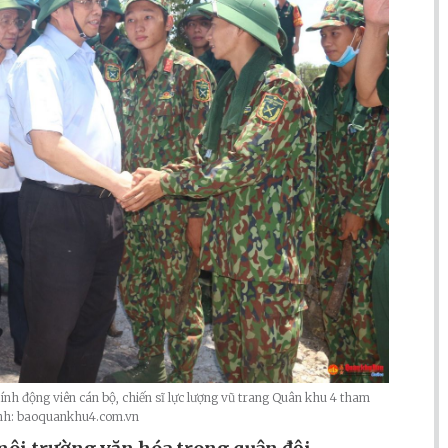
h động viên cán bộ, chiến sĩ lực lượng vũ trang Quân khu 4 tham
 Ảnh: baoquankhu4.com.vn