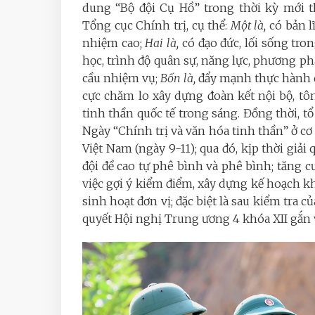
dung “Bộ đội Cụ Hồ” trong thời kỳ mới 
Tổng cục Chính trị, cụ thể:
Một là,
có bản l
nhiệm cao;
Hai là,
có đạo đức, lối sống tro
học, trình độ quân sự, năng lực, phương ph
cầu nhiệm vụ;
Bốn là,
đẩy mạnh thực hành d
cực chăm lo xây dựng đoàn kết nội bộ, tôn
tinh thần quốc tế trong sáng. Đồng thời, t
Ngày “Chính trị và văn hóa tinh thần” ở cơ
Việt Nam (ngày 9-11); qua đó, kịp thời giải 
đội đề cao tự phê bình và phê bình; tăng c
việc gợi ý kiểm điểm, xây dựng kế hoạch k
sinh hoạt đơn vị; đặc biệt là sau kiểm tra 
quyết Hội nghị Trung ương 4 khóa XII gắn 