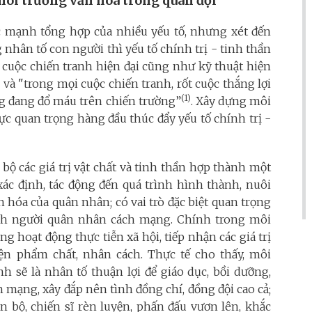
ôi trường văn hóa trong quân đội
ức mạnh tổng hợp của nhiều yếu tố, nhưng xét đến
 nhân tố con người thì yếu tố chính trị - tinh thần
rõ, cuộc chiến tranh hiện đại cũng như kỹ thuật hiện
o và
"
trong mọi cuộc chiến tranh, rốt cuộc thắng lợi
(1)
ng đang đổ máu trên chiến trường”
. Xây dựng môi
c quan trọng hàng đầu thúc đẩy yếu tố chính trị -
bộ các giá trị vật chất và tinh thần hợp thành một
xác định, tác động đến quá trình hình thành, nuôi
hóa của quân nhân; có vai trò đặc biệt quan trọng
ách người quân nhân cách mạng. Chính trong môi
g hoạt động thực tiễn xã hội, tiếp nhận các giá trị
iện phẩm chất, nhân cách. Thực tế cho thấy,
môi
h sẽ là nhân tố thuận lợi để giáo dục, bồi dưỡng,
 mạng, xây đắp nên tình đồng chí, đồng đội cao cả;
án bộ, chiến sĩ rèn luyện, phấn đấu vươn lên, khắc