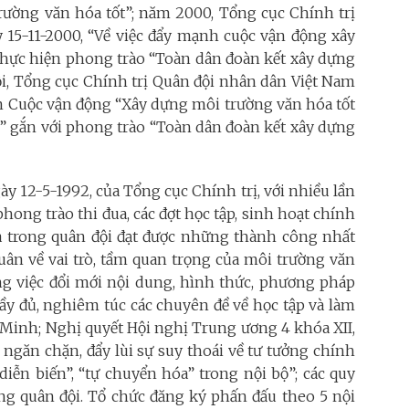
trường văn hóa tốt”; năm 2000, Tổng cục Chính trị
 15-11-2000, “Về việc đẩy mạnh cuộc vận động xây
thực hiện phong trào “Toàn dân đoàn kết xây dựng
Nội, Tổng cục Chính trị Quân đội nhân dân Việt Nam
ện Cuộc vận động “Xây dựng môi trường văn hóa tốt
” gắn với phong trào “Toàn dân đoàn kết xây dựng
gày 12-5-1992, của Tổng cục Chính trị, với nhiều lần
 phong trào thi đua, các đợt học tập, sinh hoạt chính
óa trong quân đội đạt được những thành công nhất
quân về vai trò, tầm quan trọng của môi trường văn
ọng việc đổi mới nội dung, hình thức, phương pháp
đầy đủ, nghiêm túc các chuyên đề về học tập và làm
 Minh; Nghị quyết Hội nghị Trung ương 4 khóa XII,
ngăn chặn, đẩy lùi sự suy thoái về tư tưởng chính
 diễn biến”, “tự chuyển hóa” trong nội bộ”; các quy
ng quân đội. Tổ chức đăng ký phấn đấu theo 5 nội