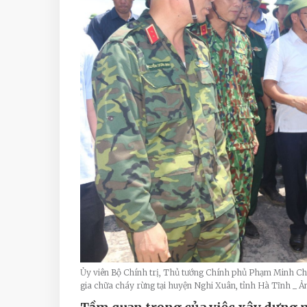
Ủy viên Bộ Chính trị, Thủ tướng Chính phủ Phạm Minh Chín
gia chữa cháy rừng tại huyện Nghi Xuân, tỉnh Hà Tĩnh _