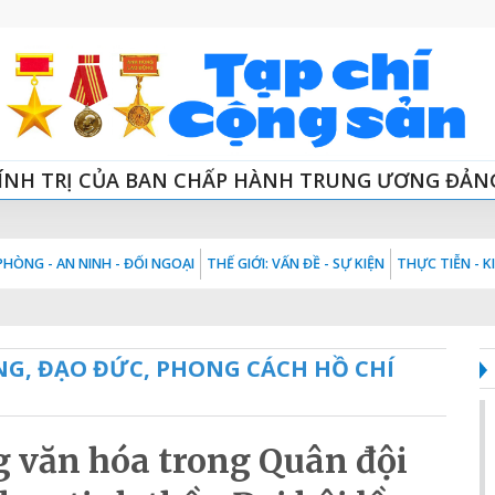
ÍNH TRỊ CỦA BAN CHẤP HÀNH TRUNG ƯƠNG ĐẢN
HÒNG - AN NINH - ĐỐI NGOẠI
THẾ GIỚI: VẤN ĐỀ - SỰ KIỆN
THỰC TIỄN - 
NG, ĐẠO ĐỨC, PHONG CÁCH HỒ CHÍ
 văn hóa trong Quân đội