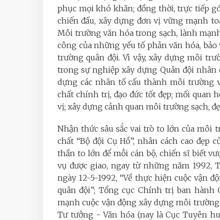
phục mọi khó khăn; đồng thời, trực tiếp 
chiến đấu, xây dựng đơn vị vững mạnh to
Môi trường văn hóa trong sạch, lành mạnh
công của những yếu tố phản văn hóa, bảo 
trường quân đội. Vì vậy, xây dựng môi trư
trong sự nghiệp xây dựng Quân đội nhân d
dựng các nhân tố cấu thành môi trường v
chất chính trị, đạo đức tốt đẹp; mối quan h
vị; xây dựng cảnh quan môi trường sạch, đ
Nhận thức sâu sắc vai trò to lớn của môi
chất “Bộ đội Cụ Hồ”, nhân cách cao đẹp 
thần to lớn để mỗi cán bộ, chiến sĩ biết 
vụ được giao, ngay từ những năm 1992, T
ngày 12-5-1992, “Về thực hiện cuộc vận đ
quân đội”; Tổng cục Chính trị ban hành Ch
mạnh cuộc vận động xây dựng môi trường v
Tư tưởng - Văn hóa (nay là Cục Tuyên hu