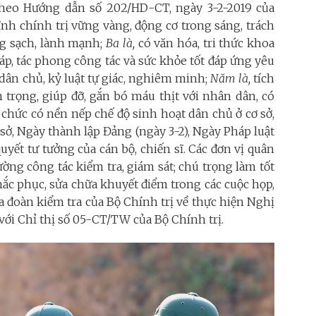
theo Hướng dẫn số 202/HD-CT, ngày 3-2-2019 của
ĩnh chính trị vững vàng, động cơ trong sáng, trách
ng sạch, lành mạnh;
Ba là,
có văn hóa, tri thức khoa
áp, tác phong công tác và sức khỏe tốt đáp ứng yêu
ân chủ, kỷ luật tự giác, nghiêm minh;
Năm là,
tích
 trọng, giúp đỡ, gắn bó máu thịt với nhân dân, có
ổ chức có nền nếp chế độ sinh hoạt dân chủ ở cơ sở,
 sở, Ngày thành lập Đảng (ngày 3-2), Ngày Pháp luật
quyết tư tưởng của cán bộ, chiến sĩ. Các đơn vị quân
ường công tác kiểm tra, giám sát; chú trọng làm tốt
hắc phục, sửa chữa khuyết điểm trong các cuộc họp,
của đoàn kiểm tra của Bộ Chính trị về thực hiện Nghị
với Chỉ thị số 05-CT/TW của Bộ Chính trị.