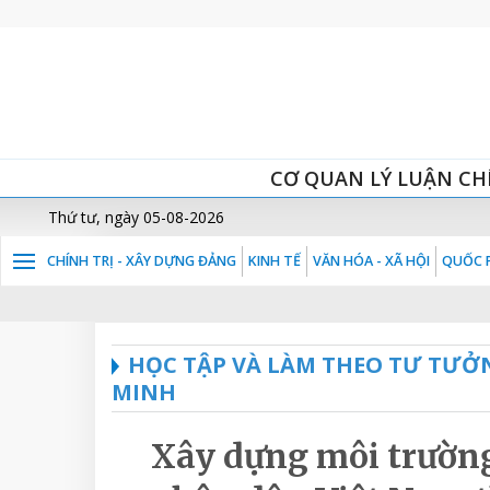
CƠ QUAN LÝ LUẬN CH
Thứ tư, ngày 05-08-2026
CHÍNH TRỊ - XÂY DỰNG ĐẢNG
KINH TẾ
VĂN HÓA - XÃ HỘI
QUỐC P
HỌC TẬP VÀ LÀM THEO TƯ TƯỞ
MINH
Xây dựng môi trường