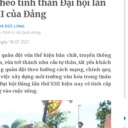
eo tinh thần Đại hội lần
II của Đảng
 HÀ ĐỨC LONG
n Chính trị, Bộ Quốc phòng
 ngày 18-07-2021
quân đội vừa thể hiện bản chất, truyền thống
, vừa trở thành nhu cầu tự thân, tất yếu khách
ng quân đội theo hướng cách mạng, chính quy,
, việc xây dựng môi trường văn hóa trong Quân
ại hội Đảng lần thứ XIII hiện nay có tính cấp
g vào cuộc sống.