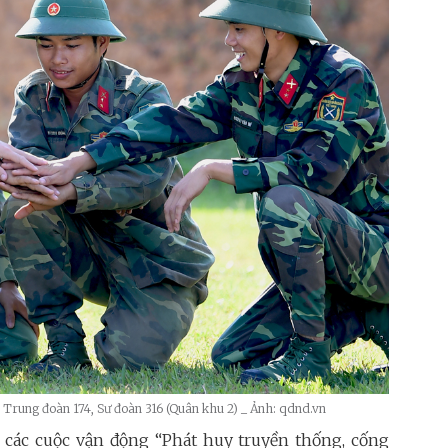
 ở Trung đoàn 174, Sư đoàn 316 (Quân khu 2) _ Ảnh: qdnd.vn
c các cuộc vận động “Phát huy truyền thống, cống