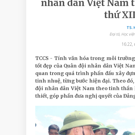
nhân dân Việt Nam th
thứ XI
TS.
Đại tá, Học việ
16:22,
TCCS - Tính văn hóa trong môi trường 
tốt đẹp của Quân đội nhân dân Việt Nam
quan trong quá trình phấn đấu xây dự
tinh nhuệ, từng bước hiện đại. Theo đó
đội nhân dân Việt Nam theo tinh thần Đ
thiết, góp phần đưa nghị quyết của Đản