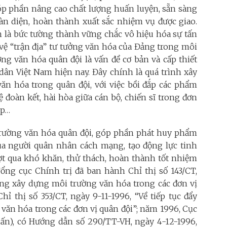
góp phần nâng cao chất lượng huấn luyện, sẵn sàng
àn diện, hoàn thành xuất sắc nhiệm vụ được giao.
 là bức tường thành vững chắc vô hiệu hóa sự tấn
vệ “trận địa” tư tưởng văn hóa của Đảng trong môi
ờng văn hóa quân đội là vấn đề cơ bản và cấp thiết
ân Việt Nam hiện nay. Đây chính là quá trình xây
ăn hóa trong quân đội, với việc bồi đắp các phẩm
ệ đoàn kết, hài hòa giữa cán bộ, chiến sĩ trong đơn
ẹp…
 trường văn hóa quân đội, góp phần phát huy phẩm
của người quân nhân cách mạng, tạo động lực tinh
vượt qua khó khăn, thử thách, hoàn thành tốt nhiệm
ổng cục Chính trị đã ban hành Chỉ thị số 143/CT,
ộng xây dựng môi trường văn hóa trong các đơn vị
ỉ thị số 353/CT, ngày 9-11-1996, “Về tiếp tục đẩy
ăn hóa trong các đơn vị quân đội”; năm 1996, Cục
ấn), có Hướng dẫn số 290/TT-VH, ngày 4-12-1996,