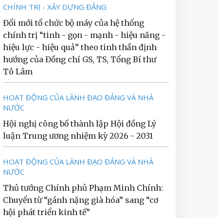
CHÍNH TRỊ - XÂY DỰNG ĐẢNG
Đổi mới tổ chức bộ máy của hệ thống
chính trị “tinh - gọn - mạnh - hiệu năng -
hiệu lực - hiệu quả” theo tinh thần định
hướng của Đồng chí GS, TS, Tổng Bí thư
Tô Lâm
HOẠT ĐỘNG CỦA LÃNH ĐẠO ĐẢNG VÀ NHÀ
NƯỚC
Hội nghị công bố thành lập Hội đồng Lý
luận Trung ương nhiệm kỳ 2026 - 2031
HOẠT ĐỘNG CỦA LÃNH ĐẠO ĐẢNG VÀ NHÀ
NƯỚC
Thủ tướng Chính phủ Phạm Minh Chính:
Chuyển từ “gánh nặng già hóa” sang “cơ
hội phát triển kinh tế”