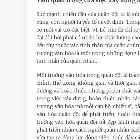
Tầm quan trọng của việc xây dựng m
Sức mạnh chiến đấu của quân đội ta là s
cùng, con người là yếu tố quyết định. Trong
có một vai trò đặc biệt. V.I. Lê-nin đã chỉ 
đại đòi hỏi phải có nhân lực chất lượng ca
đều tùy thuộc vào tinh thần của quần chú
trường văn hóa là một trong những động lự
tinh thần của quân nhân.
Môi trường văn hóa trong quân đội là toàn 
chỉnh thể trong không gian và thời gian 
dưỡng và hoàn thiện những phẩm chất văn 
trong việc xây dựng, hoàn thiện nhân c
trường văn hóa mà mỗi cán bộ, chiến sĩ, bằn
văn hóa quân đội để phát triển, hoàn th
trường văn hóa quân đội tốt đẹp, lành mạn
phát triển nhân cách người quân nhân cách
vừa tạo ra động lực động viên, thúc đẩy c