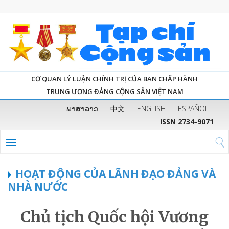
CƠ QUAN LÝ LUẬN CHÍNH TRỊ CỦA BAN CHẤP HÀNH
TRUNG ƯƠNG ĐẢNG CỘNG SẢN VIỆT NAM
ພາສາລາວ
中文
ENGLISH
ESPAÑOL
ISSN 2734-9071
HOẠT ĐỘNG CỦA LÃNH ĐẠO ĐẢNG VÀ
NHÀ NƯỚC
Chủ tịch Quốc hội Vương