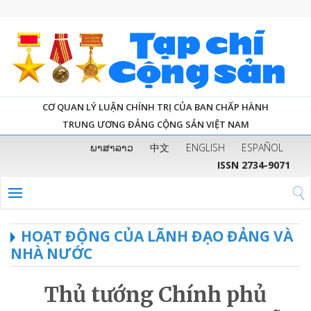
CƠ QUAN LÝ LUẬN CHÍNH TRỊ CỦA BAN CHẤP HÀNH
TRUNG ƯƠNG ĐẢNG CỘNG SẢN VIỆT NAM
ພາສາລາວ
中文
ENGLISH
ESPAÑOL
ISSN 2734-9071
HOẠT ĐỘNG CỦA LÃNH ĐẠO ĐẢNG VÀ
NHÀ NƯỚC
Thủ tướng Chính phủ