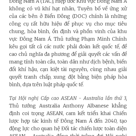
Đông Nam Á (TAC), Hiệp ước Khu vực Đông Nam Á
không có vũ khí hạt nhân, Tuyên bố về ứng xử
của các bên ở Biển Đông (DOC) chính là những
công cụ rất hữu hiệu để phục vụ cho mục tiêu
chung, hòa bình, ổn định và phồn vinh của khu
vực Đông Nam Á. Thủ tướng Phạm Minh Chính
kêu gọi tất cả các nước phải đoàn kết quốc tế, đề
cao chủ nghĩa đa phương để giải quyết các vấn đề
mang tính toàn cầu, toàn dân như dịch bệnh, biến
đổi khí hậu, cạn kiệt tài nguyên, cùng nhau giải
quyết tranh chấp, xung đột bằng biện pháp hòa
bình, dựa trên luật pháp quốc tế.
Tại Hội nghị Cấp cao ASEAN - Australia lần thứ 3,
Thủ tướng Australia Anthony Albanese khẳng
định coi trọng ASEAN, cam kết triển khai Chiến
lược hợp tác kinh tế Đông Nam Á đến 2040, tạo
động lực cho quan hệ Đối tác chiến lược toàn diện