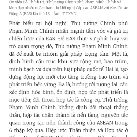
Ủy viên Bộ Chính trị, Thủ tướng Chính phủ Phạm Minh Chính và
lãnh đạo nhiều nước tham dự Hội nghị Cấp cao ASEAN với các đối tác
Đông Á (EAS) lần thứ 18 _ Ảnh: TTXVN
Phát biểu tại hội nghị, Thủ tướng Chính phủ
Phạm Minh Chính nhấn mạnh tầm vóc và giá trị
chiến lược của EAS. Để EAS thực sự phát huy vai
trò quan trọng đó, Thủ tướng Phạm Minh Chính
đã đề xuất ba nhóm giải pháp trọng tâm. Một là,
định hình cấu trúc khu vực rộng mở, bao trùm,
minh bạch và dựa trên luật pháp quốc tế. Hai là, tạo
dựng động lực mới cho tăng trưởng bao trùm và
phát triển bền vững. Ba là, hướng tới tương lai, cần
xác định hòa bình, ổn định, hợp tác phát triển là
mục tiêu; đối thoại, hợp tác là công cụ. Thủ tướng
Phạm Minh Chính khẳng định đối thoại thẳng
thắn, hợp tác chân thành là nền tảng, nguyên tắc
quan trọng tạo nên thành công của ASEAN trong
6 thập kỷ qua. Hiệp ước Thân thiện và Hợp tác ở