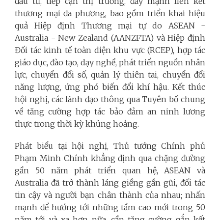
đầu tư, tiếp cận thị trường, đẩy mạnh liên kết
thương mại đa phương, bao gồm triển khai hiệu
quả Hiệp định Thương mại tự do ASEAN -
Australia - New Zealand (AANZFTA) và Hiệp định
Đối tác kinh tế toàn diện khu vực (RCEP), hợp tác
giáo dục, đào tạo, dạy nghề, phát triển nguồn nhân
lực, chuyển đổi số, quản lý thiên tai, chuyển đổi
năng lượng, ứng phó biến đổi khí hậu. Kết thúc
hội nghị, các lãnh đạo thông qua Tuyên bố chung
về tăng cường hợp tác bảo đảm an ninh lương
thực trong thời kỳ khủng hoảng.
Phát biểu tại hội nghị, Thủ tướng Chính phủ
Phạm Minh Chính khẳng định qua chặng đường
gần 50 năm phát triển quan hệ, ASEAN và
Australia đã trở thành láng giềng gần gũi, đối tác
tin cậy và người bạn chân thành của nhau; nhấn
mạnh để hướng tới những tầm cao mới trong 50
năm tới và xa hơn nữa, cần tăng cường gắn kết