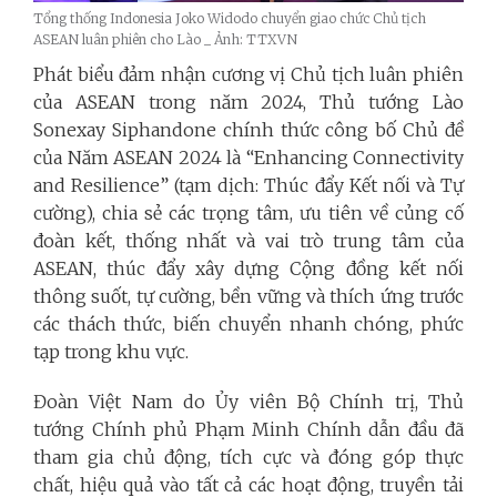
Tổng thống Indonesia Joko Widodo chuyển giao chức Chủ tịch
ASEAN luân phiên cho Lào _ Ảnh: TTXVN
Phát biểu đảm nhận cương vị Chủ tịch luân phiên
của ASEAN trong năm 2024, Thủ tướng Lào
Sonexay Siphandone chính thức công bố Chủ đề
của Năm ASEAN 2024 là “Enhancing Connectivity
and Resilience” (tạm dịch: Thúc đẩy Kết nối và Tự
cường), chia sẻ các trọng tâm, ưu tiên về củng cố
đoàn kết, thống nhất và vai trò trung tâm của
ASEAN, thúc đẩy xây dựng Cộng đồng kết nối
thông suốt, tự cường, bền vững và thích ứng trước
các thách thức, biến chuyển nhanh chóng, phức
tạp trong khu vực.
Đoàn Việt Nam do Ủy viên Bộ Chính trị, Thủ
tướng Chính phủ Phạm Minh Chính dẫn đầu đã
tham gia chủ động, tích cực và đóng góp thực
chất, hiệu quả vào tất cả các hoạt động, truyền tải