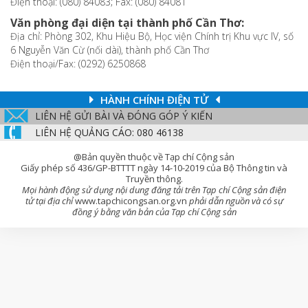
Điện thoại: (080) 84083; Fax: (080) 84081
Văn phòng đại diện tại thành phố Cần Thơ:
Địa chỉ: Phòng 302, Khu Hiệu Bộ, Học viện Chính trị Khu vực IV, số
6 Nguyễn Văn Cừ (nối dài), thành phố Cần Thơ
Điện thoại/Fax: (0292) 6250868
HÀNH CHÍNH ĐIỆN TỬ
LIÊN HỆ GỬI BÀI VÀ ĐÓNG GÓP Ý KIẾN
LIÊN HỆ QUẢNG CÁO: 080 46138
@Bản quyền thuộc về Tạp chí Cộng sản
Giấy phép số 436/GP-BTTTT ngày 14-10-2019 của Bộ Thông tin và
Truyền thông.
Mọi hành động sử dụng nội dung đăng tải trên Tạp chí Cộng sản điện
tử tại địa chỉ
www.tapchicongsan.org.vn
phải dẫn nguồn và có sự
đồng ý bằng văn bản của Tạp chí Cộng sản