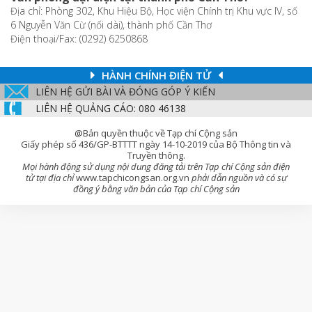
Địa chỉ: Phòng 302, Khu Hiệu Bộ, Học viện Chính trị Khu vực IV, số
6 Nguyễn Văn Cừ (nối dài), thành phố Cần Thơ
Điện thoại/Fax: (0292) 6250868
HÀNH CHÍNH ĐIỆN TỬ
LIÊN HỆ GỬI BÀI VÀ ĐÓNG GÓP Ý KIẾN
LIÊN HỆ QUẢNG CÁO: 080 46138
@Bản quyền thuộc về Tạp chí Cộng sản
Giấy phép số 436/GP-BTTTT ngày 14-10-2019 của Bộ Thông tin và
Truyền thông.
Mọi hành động sử dụng nội dung đăng tải trên Tạp chí Cộng sản điện
tử tại địa chỉ
www.tapchicongsan.org.vn
phải dẫn nguồn và có sự
đồng ý bằng văn bản của Tạp chí Cộng sản