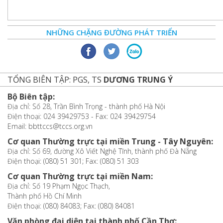
NHỮNG CHẶNG ĐƯỜNG PHÁT TRIỂN
TỔNG BIÊN TẬP: PGS, TS
DƯƠNG TRUNG Ý
Bộ Biên tập:
Địa chỉ: Số 28, Trần Bình Trọng - thành phố Hà Nội
Điện thoại: 024 39429753 - Fax: 024 39429754
Email: bbttccs@tccs.org.vn
Cơ quan Thường trực tại miền Trung - Tây Nguyên:
Địa chỉ: Số 69, đường Xô Viết Nghệ Tĩnh, thành phố Đà Nẵng
Điện thoại: (080) 51 301; Fax: (080) 51 303
Cơ quan Thường trực tại miền Nam:
Địa chỉ: Số 19 Phạm Ngọc Thạch,
Thành phố Hồ Chí Minh
Điện thoại: (080) 84083; Fax: (080) 84081
Văn phòng đại diện tại thành phố Cần Thơ: