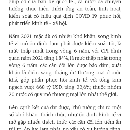
giúp đỡ của bạn bè quốc tế..., cả nước đã chuyển
hướng thực hiện thích ứng an toàn, linh hoạt,
kiểm soát có hiệu quả dịch COVID-19, phục hồi,
phát triển kinh tế - xã hội.
Năm 2021, mặc dù có nhiều khó khăn, song kinh
tế vĩ mô ổn định, lạm phát được kiểm soát tốt, là
mức thấp nhất trong vòng 6 năm, với CPI bình
quân năm 2021 tăng 1,84%, là mức thấp nhất trong
vòng 6 năm; các cân đối lớn được bảo đảm; xuất
khẩu là điểm sáng, thặng dư thương mại ở mức
khá, góp phần phục hồi kinh tế, với tổng kim
ngạch vượt 668 tỷ USD, tăng 22,6%; thuộc nhóm
20 nước có quy mô thương mại lớn nhất thế giới...
Bên cạnh kết quả đạt được, Thủ tướng chỉ rõ một
số khó khăn, thách thức, như ổn định kinh tế vĩ
mô gặp nhiều thách thức; các cân đối lớn tiềm ẩn
rủi ro. Áp lực lạm phát, nợ xấu có xu hướng tăng.