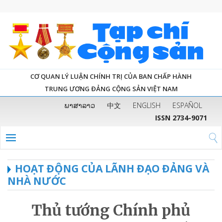
CƠ QUAN LÝ LUẬN CHÍNH TRỊ CỦA BAN CHẤP HÀNH
TRUNG ƯƠNG ĐẢNG CỘNG SẢN VIỆT NAM
ພາສາລາວ
中文
ENGLISH
ESPAÑOL
ISSN 2734-9071
HOẠT ĐỘNG CỦA LÃNH ĐẠO ĐẢNG VÀ
NHÀ NƯỚC
Thủ tướng Chính phủ