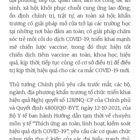
địa phương tiếp tục quan tâm, làm tốt công tác an
sinh, xã hội; khôi phục chuỗi cung ứng lao động;
ổn định chính trị, trật tự, an toàn xã hội; khẩn
trương có giải pháp mở cửa trở lại các trường học
tại những nơi bảo đảm an toàn; có giải pháp chăm
sóc trẻ môi côi do dịch COVID-19; triển khai mạnh
mẽ chiến lược vaccine, trong đó thực hiện tốt
chiến dịch tiêm vaccine an toàn, khoa học, hiệu
quả, kịp thời; tiếp tục củng cố cơ sở điều trị để điều
trị kịp thời, hiệu quả cho các ca mắc COVID-19 mới.
Thủ tướng Chính phủ yêu cầu trước mắt, các bộ,
ngành, địa phương khẩn trương tổ chức triển khai
hiệu quả Nghị quyết số 128/NQ-CP của Chính phủ
và Quyết định 4800/QĐ-BYT, ngày 12-10-2021, của
Bộ Y tế ban hành Hướng dẫn tạm thời về chuyên
môn y tế “Thích ứng an toàn, linh hoạt, kiểm soát
hiệu quả dịch COVID-19”;
yêu cầu các cơ quan chức
năng tiếp thu ý kiến của các đại biểu; tranh thủ,