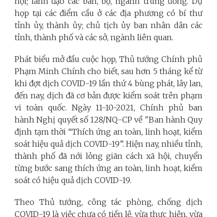
hội; lãnh đạo các ban, bộ, ngành trung ương. Dự
họp tại các điểm cầu ở các địa phương có bí thư
tỉnh ủy, thành ủy; chủ tịch ủy ban nhân dân các
tỉnh, thành phố và các sở, ngành liên quan.
Phát biểu mở đầu cuộc họp, Thủ tướng Chính phủ
Phạm Minh Chính cho biết, sau hơn 5 tháng kể từ
khi đợt dịch COVID-19 lần thứ 4 bùng phát, lây lan,
đến nay, dịch đã cơ bản được kiểm soát trên phạm
vi toàn quốc. Ngày 11-10-2021, Chính phủ ban
hành Nghị quyết số 128/NQ-CP về "Ban hành Quy
định tạm thời “Thích ứng an toàn, linh hoạt, kiểm
soát hiệu quả dịch COVID-19”. Hiện nay, nhiều tỉnh,
thành phố đã nới lỏng giãn cách xã hội, chuyển
từng bước sang thích ứng an toàn, linh hoạt, kiểm
soát có hiệu quả dịch COVID-19.
Theo Thủ tướng, công tác phòng, chống dịch
COVID-19 là việc chưa có tiền lệ, vừa thực hiện, vừa