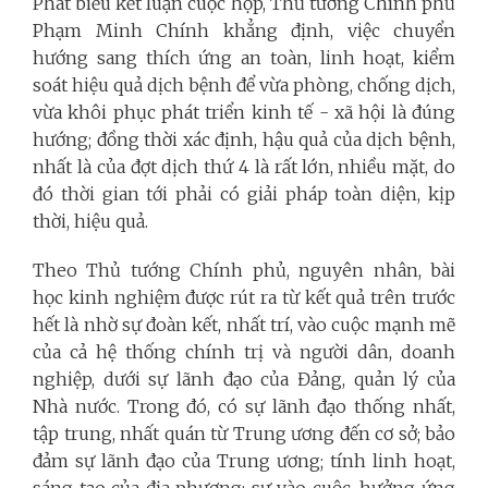
Phát biểu kết luận cuộc họp, Thủ tướng Chính phủ
Phạm Minh Chính khẳng định, việc chuyển
hướng sang thích ứng an toàn, linh hoạt, kiểm
soát hiệu quả dịch bệnh để vừa phòng, chống dịch,
vừa khôi phục phát triển kinh tế - xã hội là đúng
hướng; đồng thời xác định, hậu quả của dịch bệnh,
nhất là của đợt dịch thứ 4 là rất lớn, nhiều mặt, do
đó thời gian tới phải có giải pháp toàn diện, kịp
thời, hiệu quả.
Theo Thủ tướng Chính phủ, nguyên nhân, bài
học kinh nghiệm được rút ra từ kết quả trên trước
hết là nhờ sự đoàn kết, nhất trí, vào cuộc mạnh mẽ
của cả hệ thống chính trị và người dân, doanh
nghiệp, dưới sự lãnh đạo của Đảng, quản lý của
Nhà nước. Trong đó, có sự lãnh đạo thống nhất,
tập trung, nhất quán từ Trung ương đến cơ sở; bảo
đảm sự lãnh đạo của Trung ương; tính linh hoạt,
sáng tạo của địa phương; sự vào cuộc, hưởng ứng