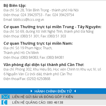
Bộ Biên tập:
Địa chỉ: Số 28, Trần Bình Trọng - thành phố Hà Nội
Điện thoại: 024 39429753 - Fax: 024 39429754
Email: bbttccs@tccs.org.vn
Cơ quan Thường trực tại miền Trung - Tây Nguyên:
Địa chỉ: Số 69, đường Xô Viết Nghệ Tĩnh, thành phố Đà Nẵng
Điện thoại: (080) 51 301; Fax: (080) 51 303
Cơ quan Thường trực tại miền Nam:
Địa chỉ: Số 19 Phạm Ngọc Thạch,
Thành phố Hồ Chí Minh
Điện thoại: (080) 84083; Fax: (080) 84081
Văn phòng đại diện tại thành phố Cần Thơ:
Địa chỉ: Phòng 302, Khu Hiệu Bộ, Học viện Chính trị Khu vực IV, số
6 Nguyễn Văn Cừ (nối dài), thành phố Cần Thơ
Điện thoại/Fax: (0292) 6250868
HÀNH CHÍNH ĐIỆN TỬ
LIÊN HỆ GỬI BÀI VÀ ĐÓNG GÓP Ý KIẾN
LIÊN HỆ QUẢNG CÁO: 080 46138