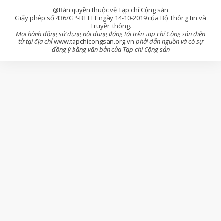
@Bản quyền thuộc về Tạp chí Cộng sản
Giấy phép số 436/GP-BTTTT ngày 14-10-2019 của Bộ Thông tin và
Truyền thông.
Mọi hành động sử dụng nội dung đăng tải trên Tạp chí Cộng sản điện
tử tại địa chỉ
www.tapchicongsan.org.vn
phải dẫn nguồn và có sự
đồng ý bằng văn bản của Tạp chí Cộng sản