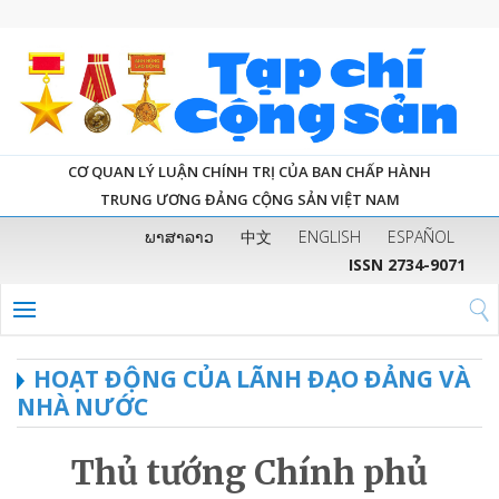
CƠ QUAN LÝ LUẬN CHÍNH TRỊ CỦA BAN CHẤP HÀNH
TRUNG ƯƠNG ĐẢNG CỘNG SẢN VIỆT NAM
ພາສາລາວ
中文
ENGLISH
ESPAÑOL
ISSN 2734-9071
HOẠT ĐỘNG CỦA LÃNH ĐẠO ĐẢNG VÀ
NHÀ NƯỚC
Thủ tướng Chính phủ