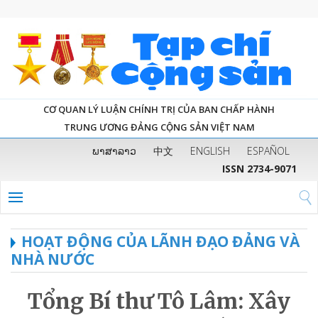
CƠ QUAN LÝ LUẬN CHÍNH TRỊ CỦA BAN CHẤP HÀNH
TRUNG ƯƠNG ĐẢNG CỘNG SẢN VIỆT NAM
ພາສາລາວ
中文
ENGLISH
ESPAÑOL
ISSN 2734-9071
HOẠT ĐỘNG CỦA LÃNH ĐẠO ĐẢNG VÀ
NHÀ NƯỚC
Tổng Bí thư Tô Lâm: Xây