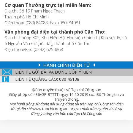
Cơ quan Thường trực tại miền Nam:
Địa chỉ: Số 19 Phạm Ngọc Thạch,
Thành phố Hồ Chí Minh
Điện thoại: (080) 84083; Fax: (080) 84081
Văn phòng đại diện tại thành phố Cần Thơ:
Địa chỉ: Phòng 302, Khu Hiệu Bộ, Học viện Chính trị Khu vực IV, số
6 Nguyễn Văn Cừ (nối dài), thành phố Cần Thơ
Điện thoại/Fax: (0292) 6250868
HÀNH CHÍNH ĐIỆN TỬ
LIÊN HỆ GỬI BÀI VÀ ĐÓNG GÓP Ý KIẾN
LIÊN HỆ QUẢNG CÁO: 080 46138
@Bản quyền thuộc về Tạp chí Cộng sản
Giấy phép số 436/GP-BTTTT ngày 14-10-2019 của Bộ Thông tin và
Truyền thông.
Mọi hành động sử dụng nội dung đăng tải trên Tạp chí Cộng sản điện
tử tại địa chỉ
www.tapchicongsan.org.vn
phải dẫn nguồn và có sự
đồng ý bằng văn bản của Tạp chí Cộng sản