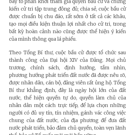
bày tỏ phấn khởi tham gia quyền bầu cử và chứng
kiến cử tri tập trung đông đủ; chia sẻ, cuộc bầu cử
được chuẩn bị chu đáo, rất sớm ở tất cả các khâu,
tạo mọi điều kiện thuận lợi nhất cho cử tri, trong
bất kỳ hoàn cảnh nào cũng được thể hiện ý kiến
của mình thông qua lá phiếu.
Theo Tổng Bí thư, cuộc bầu cử được tổ chức sau
thành công của Đại hội XIV của Đảng. Mọi chủ
trương, chính sách, định hướng, tầm nhìn,
phương hướng phát triển đất nước đã được nêu rõ,
được nhân dân, cán bộ, đảng viên rất ủng hộ. Tổng
Bí thư khẳng định, đây là ngày hội lớn của đất
nước, thể hiện quyền tự do, quyền làm chủ của
nhân dân một cách trực tiếp, để lựa chọn những
người có đủ uy tín, tín nhiệm, gánh vác công việc
chung của đất nước, của địa phương để đưa đất
nước phát triển, bảo đảm chủ quyền, toàn vẹn lãnh