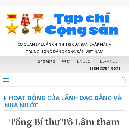
CƠ QUAN LÝ LUẬN CHÍNH TRỊ CỦA BAN CHẤP HÀNH
TRUNG ƯƠNG ĐẢNG CỘNG SẢN VIỆT NAM
ພາສາລາວ
中文
ENGLISH
ESPAÑOL
ISSN 2734-9071
HOẠT ĐỘNG CỦA LÃNH ĐẠO ĐẢNG VÀ
NHÀ NƯỚC
Tổng Bí thư Tô Lâm tham