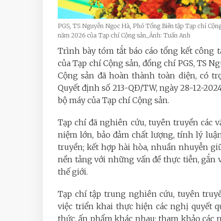
PGS, TS Nguyễn Ngọc Hà, Phó Tổng Biên tập Tạp chí Cộng
năm 2026 của Tạp chí Cộng sản_Ảnh: Tuấn Anh
Trình bày tóm tắt báo cáo tổng kết 
của Tạp chí Cộng sản, đồng chí PGS, TS N
Cộng sản đã hoàn thành toàn diện, có tr
Quyết định số 213-QĐ/TW, ngày 28-12-2024,
bộ máy của Tạp chí Cộng sản.
Tạp chí đã nghiên cứu, tuyên truyền các vấ
niệm lớn, bảo đảm chất lượng, tính lý luậ
truyền; kết hợp hài hòa, nhuần nhuyễn giữ
nền tảng với những vấn đề thực tiễn, gắn v
thế giới.
Tạp chí tập trung nghiên cứu, tuyên truyề
việc triển khai thực hiện các nghị quyết
thức, ấn phẩm khác nhau; tham khảo các 