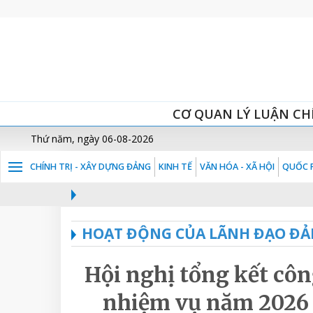
CƠ QUAN LÝ LUẬN CH
Thứ năm, ngày 06-08-2026
CHÍNH TRỊ - XÂY DỰNG ĐẢNG
KINH TẾ
VĂN HÓA - XÃ HỘI
QUỐC P
HOẠT ĐỘNG CỦA LÃNH ĐẠO ĐẢ
Hội nghị tổng kết côn
nhiệm vụ năm 2026 v