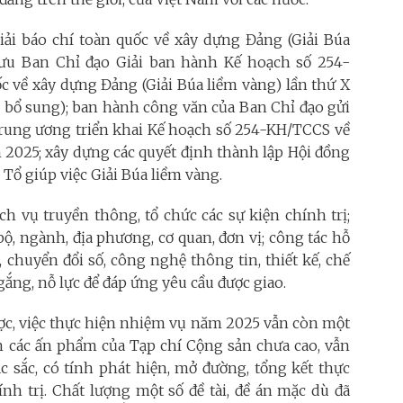
iải báo chí toàn quốc về xây dựng Đảng (Giải Búa
ưu Ban Chỉ đạo Giải ban hành Kế hoạch số 254-
c về xây dựng Đảng (Giải Búa liềm vàng) lần thứ X
, bổ sung); ban hành công văn của Ban Chỉ đạo gửi
 Trung ương triển khai Kế hoạch số 254-KH/TCCS về
m 2025; xây dựng các quyết định thành lập Hội đồng
Tổ giúp việc Giải Búa liềm vàng.
ch vụ truyền thông, tổ chức các sự kiện chính trị;
ộ, ngành, địa phương, cơ quan, đơn vị; công tác hỗ
, chuyển đổi số, công nghệ thông tin, thiết kế, chế
 gắng, nỗ lực để đáp ứng yêu cầu được giao.
ược, việc thực hiện nhiệm vụ năm 2025 vẫn còn một
ên các ấn phẩm của Tạp chí Cộng sản chưa cao, vẫn
ặc sắc, có tính phát hiện, mở đường, tổng kết thực
ính trị. Chất lượng một số đề tài, đề án mặc dù đã