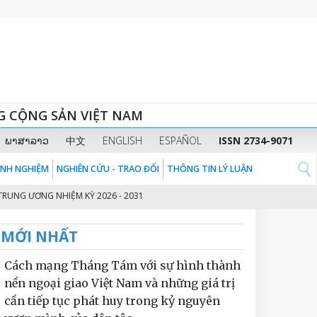
G CỘNG SẢN VIỆT NAM
ພາສາລາວ
中文
ENGLISH
ESPAÑOL
ISSN 2734-9071
KINH NGHIỆM
NGHIÊN CỨU - TRAO ĐỔI
THÔNG TIN LÝ LUẬN
 ƯƠNG NHIỆM KỲ 2026 - 2031
THỦ TƯỚNG CHÍNH PHỦ PHẠM MINH CHÍNH:
2
MỚI NHẤT
Cách mạng Tháng Tám với sự hình thành
nền ngoại giao Việt Nam và những giá trị
cần tiếp tục phát huy trong kỷ nguyên