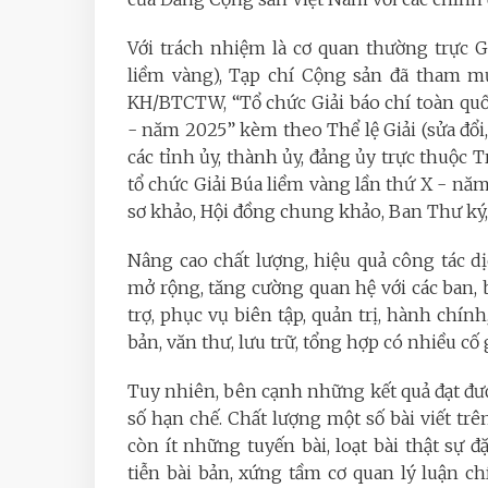
Với trách nhiệm là cơ quan thường trực G
liềm vàng), Tạp chí Cộng sản đã tham m
KH/BTCTW, “Tổ chức Giải báo chí toàn quố
- năm 2025” kèm theo Thể lệ Giải (sửa đổi
các tỉnh ủy, thành ủy, đảng ủy trực thuộc
tổ chức Giải Búa liềm vàng lần thứ X - nă
sơ khảo, Hội đồng chung khảo, Ban Thư ký, 
Nâng cao chất lượng, hiệu quả công tác dị
mở rộng, tăng cường quan hệ với các ban, b
trợ, phục vụ biên tập, quản trị, hành chính
bản, văn thư, lưu trữ, tổng hợp có nhiều cố
Tuy nhiên, bên cạnh những kết quả đạt đ
số hạn chế.
Chất lượng một số bài viết tr
còn ít những tuyến bài, loạt bài thật sự đ
tiễn bài bản, xứng tầm cơ quan lý luận ch