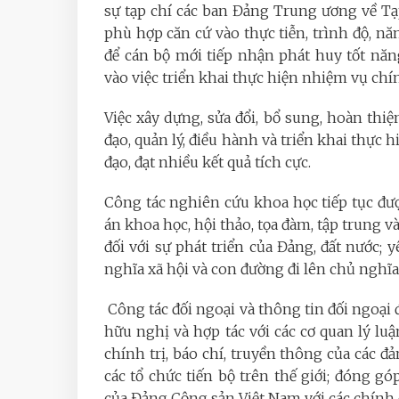
sự tạp chí các ban Đảng Trung ương về Tạp
phù hợp căn cứ vào thực tiễn, trình độ, n
để cán bộ mới tiếp nhận phát huy tốt năn
vào việc triển khai thực hiện nhiệm vụ chín
Việc xây dựng, sửa đổi, bổ sung, hoàn thi
đạo, quản lý, điều hành và triển khai thực 
đạo, đạt nhiều kết quả tích cực.
Công tác nghiên cứu khoa học tiếp tục đượ
án khoa học, hội thảo, tọa đàm, tập trung và
đối với sự phát triển của Đảng, đất nước; y
nghĩa xã hội và con đường đi lên chủ nghĩa x
Công tác đối ngoại và thông tin đối ngoại
hữu nghị và hợp tác với các cơ quan lý luậ
chính trị, báo chí, truyền thông của các 
các tổ chức tiến bộ trên thế giới; đóng gó
của Đảng Cộng sản Việt Nam với các chính đ