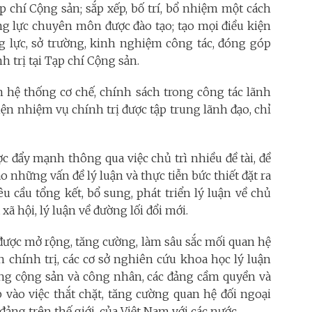
 chí Cộng sản; sắp xếp, bố trí, bổ nhiệm một cách
ăng lực chuyên môn được đào tạo; tạo mọi điều kiện
g lực, sở trường, kinh nghiệm công tác, đóng góp
h trị tại Tạp chí Cộng sản.
ện hệ thống cơ chế, chính sách trong công tác lãnh
hiện nhiệm vụ chính trị được tập trung lãnh đạo, chỉ
c đẩy mạnh thông qua việc chủ trì nhiều đề tài, đề
o những vấn đề lý luận và thực tiễn bức thiết đặt ra
êu cầu tổng kết, bổ sung, phát triển lý luận về chủ
ã hội, lý luận về đường lối đổi mới.
 được mở rộng, tăng cường, làm sâu sắc mối quan hệ
n chính trị, các cơ sở nghiên cứu khoa học lý luận
đảng cộng sản và công nhân, các đảng cầm quyền và
p vào việc thắt chặt, tăng cường quan hệ đối ngoại
ảng trên thế giới, của Việt Nam với các nước.