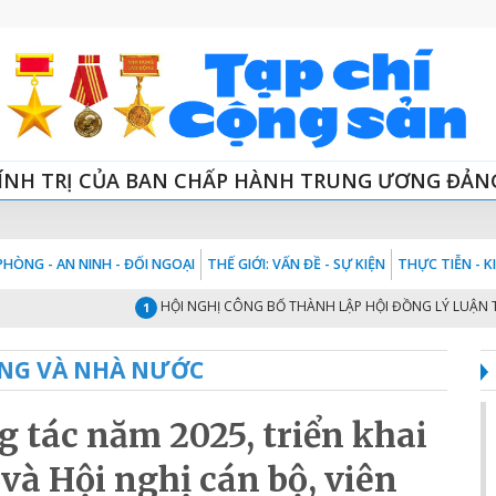
ÍNH TRỊ CỦA BAN CHẤP HÀNH TRUNG ƯƠNG ĐẢN
HÒNG - AN NINH - ĐỐI NGOẠI
THẾ GIỚI: VẤN ĐỀ - SỰ KIỆN
THỰC TIỄN - 
HỘI NGHỊ CÔNG BỐ THÀNH LẬP HỘI ĐỒNG LÝ LUẬN TRUNG
1
NG VÀ NHÀ NƯỚC
g tác năm 2025, triển khai
à Hội nghị cán bộ, viên