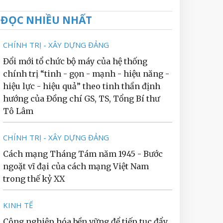
ĐỌC NHIỀU NHẤT
CHÍNH TRỊ - XÂY DỰNG ĐẢNG
Đổi mới tổ chức bộ máy của hệ thống
chính trị “tinh - gọn - mạnh - hiệu năng -
hiệu lực - hiệu quả” theo tinh thần định
hướng của Đồng chí GS, TS, Tổng Bí thư
Tô Lâm
CHÍNH TRỊ - XÂY DỰNG ĐẢNG
Cách mạng Tháng Tám năm 1945 - Bước
ngoặt vĩ đại của cách mạng Việt Nam
trong thế kỷ XX
KINH TẾ
Công nghiệp hóa bền vững để tiếp tục đẩy