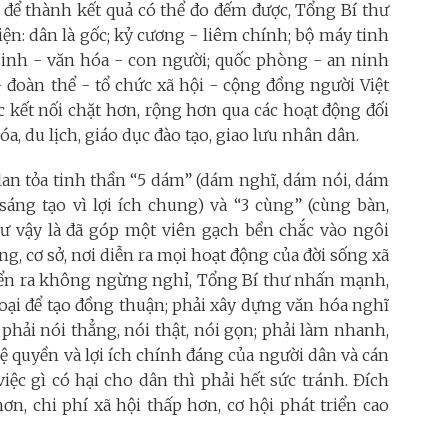
, để thành kết quả có thể đo đếm được, Tổng Bí thư
n: dân là gốc; kỷ cương - liêm chính; bộ máy tinh
 sinh - văn hóa - con người; quốc phòng - an ninh
- đoàn thể - tổ chức xã hội - cộng đồng người Việt
 kết nối chặt hơn, rộng hơn qua các hoạt động đối
a, du lịch, giáo dục đào tạo, giao lưu nhân dân.
an tỏa tinh thần “5 dám” (dám nghĩ, dám nói, dám
áng tạo vì lợi ích chung) và “3 cùng” (cùng bàn,
ư vậy là đã góp một viên gạch bền chắc vào ngôi
ng, cơ sở, nơi diễn ra mọi hoạt động của đời sống xã
triển ra không ngừng nghỉ, Tổng Bí thư nhấn mạnh,
hoại để tạo đồng thuận; phải xây dựng văn hóa nghĩ
 phải nói thẳng, nói thật, nói gọn; phải làm nhanh,
vệ quyền và lợi ích chính đáng của người dân và cán
 việc gì có hại cho dân thì phải hết sức tránh. Đích
ơn, chi phí xã hội thấp hơn, cơ hội phát triển cao