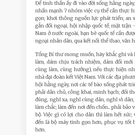
Để tinh thần ấy đi vào đời sống hằng ngày
nhấn mạnh 7 nhóm việc cụ thể cần thực hiệ
gọn; khơi thông nguồn lực phát triển; an
gắn đối ngoại, hội nhập quốc tế; mặt trận 
Nam ở nước ngoài, bạn bè quốc tế cần được
ngoại nhân dân, qua kết nối thể thao, văn hó
Tổng Bí thư mong muốn, hãy khắc ghi và l
làm, dám chịu trách nhiệm, dám đổi mới s
cùng làm, cùng hưởng), nếu thực hiện nh
nhà đại đoàn kết Việt Nam. Với các địa phươ
hội hằng ngày, nơi các tế bào sống phát 
phải dân chủ, công khai, minh bạch; đối t
đúng, nghĩ xa, nghĩ cùng dân, nghĩ vì dân;
làm chắc; làm đến nơi đến chốn... phải bảo 
bộ. Việc gì có lợi cho dân thì làm hết sức;
đến là bộ máy tinh gọn hơn, phục vụ tốt h
hơn.