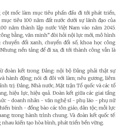
 cột mốc làm mục tiêu phấn đấu đi tới phát triển,
à mục tiêu 100 năm đất nước dưới sự lãnh đạo của
100 năm thành lập nước Việt Nam vào năm 2045.
công bằng, văn minh” đòi hỏi nội lực mới, mô hình
i: chuyển đổi xanh, chuyển đổi số, khoa học công
 Nhưng nền tảng để đi xa, đi tới thành công vẫn là
 từ đoàn kết trong Đảng: nội bộ Đảng phải thật sự
và hành động; nói đi đôi với làm; nêu gương, liêm
ính trị: Đảng, Nhà nước, Mặt trận Tổ quốc và các tổ
g, hiệu lực, hiệu quả. Đoàn kết giữa các giai tầng
thức - doanh nhân - văn nghệ sĩ - phụ lão - phụ nữ
hiến binh - đồng bào các tôn giáo, dân tộc; mỗi lực
quang trong hành trình chung. Và đoàn kết quốc tế:
 nhau kiến tạo hòa bình, phát triển bền vững.