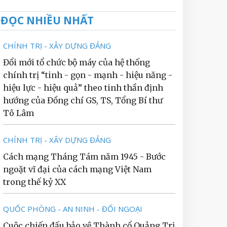
ĐỌC NHIỀU NHẤT
CHÍNH TRỊ - XÂY DỰNG ĐẢNG
Đổi mới tổ chức bộ máy của hệ thống
chính trị “tinh - gọn - mạnh - hiệu năng -
hiệu lực - hiệu quả” theo tinh thần định
hướng của Đồng chí GS, TS, Tổng Bí thư
Tô Lâm
CHÍNH TRỊ - XÂY DỰNG ĐẢNG
Cách mạng Tháng Tám năm 1945 - Bước
ngoặt vĩ đại của cách mạng Việt Nam
trong thế kỷ XX
QUỐC PHÒNG - AN NINH - ĐỐI NGOẠI
Cuộc chiến đấu bảo vệ Thành cổ Quảng Trị