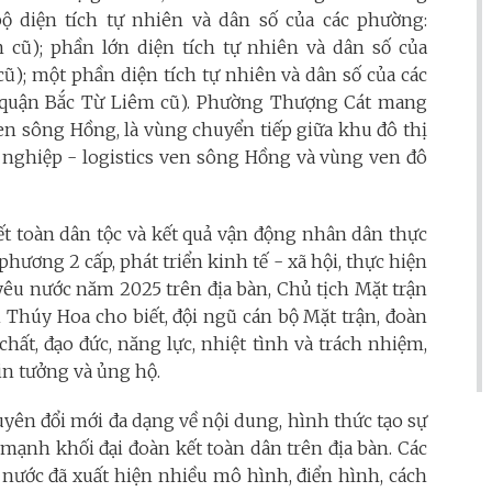
ộ diện tích tự nhiên và dân số của các phường:
cũ); phần lớn diện tích tự nhiên và dân số của
); một phần diện tích tự nhiên và dân số của các
(quận Bắc Từ Liêm cũ). Phường Thượng Cát mang
n sông Hồng, là vùng chuyển tiếp giữa khu đô thị
 nghiệp - logistics ven sông Hồng và vùng ven đô
ết toàn dân tộc và kết quả vận động nhân dân thực
ương 2 cấp, phát triển kinh tế - xã hội, thực hiện
 yêu nước năm 2025 trên địa bàn, Chủ tịch Mặt trận
Thúy Hoa cho biết, đội ngũ cán bộ Mặt trận, đoàn
hất, đạo đức, năng lực, nhiệt tình và trách nhiệm,
in tưởng và ủng hộ.
yên đổi mới đa dạng về nội dung, hình thức tạo sự
 mạnh khối đại đoàn kết toàn dân trên địa bàn. Các
 nước đã xuất hiện nhiều mô hình, điển hình, cách