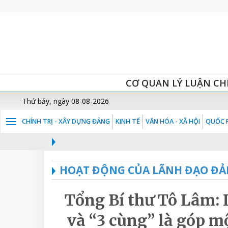
CƠ QUAN LÝ LUẬN CH
Thứ bảy, ngày 08-08-2026
CHÍNH TRỊ - XÂY DỰNG ĐẢNG
KINH TẾ
VĂN HÓA - XÃ HỘI
QUỐC P
HOẠT ĐỘNG CỦA LÃNH ĐẠO ĐẢ
Tổng Bí thư Tô Lâm: 
và “3 cùng” là góp m