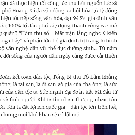
trận đã thực hiện tốt công tác thu hút nguồn lực xã
n phố Hoàng Xá đã vận động xã hội hóa 1,6 tỷ đồng
iện tốt nếp sống văn hóa, đạt 94,5% gia đình văn
 hóa; 100% tổ dân phố xây dựng thành công các mô
ự quản”, “Hòm thư số - Mặt trận lắng nghe ý kiến
ng cháy” và phần lớn hộ gia đình tự trang bị bình
ạc bộ văn nghệ, dân vũ, thể dục dưỡng sinh… Từ năm
 đời sống của người dân ngày càng được cải thiện
đoàn kết toàn dân tộc, Tổng Bí thư Tô Lâm khẳng
ống, là tài sản, là di sản vô giá của cha ông, là sức
 của dân tộc ta. Sức mạnh đại đoàn kết bắt đầu từ
 và tình người. Khi ta tin nhau, thương nhau, tôn
. Khi ta đặt lợi ích quốc gia - dân tộc lên trên hết,
ố chung; mọi khó khăn sẽ có lối mở.