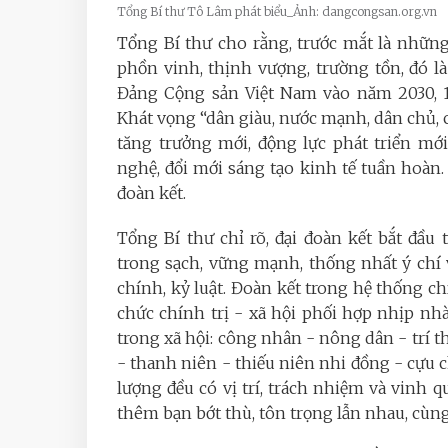
Tổng Bí thư Tô Lâm phát biểu_Ảnh: dangcongsan.org.vn
Tổng Bí thư cho rằng, trước mắt là những
phồn vinh, thịnh vượng, trường tồn, đó l
Đảng Cộng sản Việt Nam vào năm 2030, 
Khát vọng “dân giàu, nước mạnh, dân chủ, 
tăng trưởng mới, động lực phát triển mớ
nghệ, đổi mới sáng tạo kinh tế tuần hoàn.
đoàn kết.
Tổng Bí thư chỉ rõ, đại đoàn kết bắt đầu
trong sạch, vững mạnh, thống nhất ý chí 
chính, kỷ luật. Đoàn kết trong hệ thống ch
chức chính trị - xã hội phối hợp nhịp nhàn
trong xã hội: công nhân - nông dân - trí 
- thanh niên - thiếu niên nhi đồng - cựu c
lượng đều có vị trí, trách nhiệm và vinh 
thêm bạn bớt thù, tôn trọng lẫn nhau, cùng