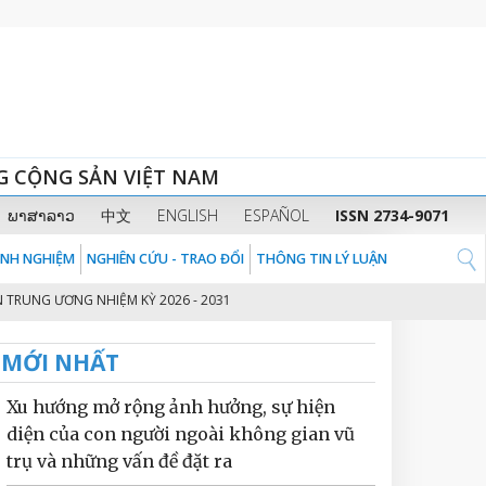
G CỘNG SẢN VIỆT NAM
ພາສາລາວ
中文
ENGLISH
ESPAÑOL
ISSN 2734-9071
KINH NGHIỆM
NGHIÊN CỨU - TRAO ĐỔI
THÔNG TIN LÝ LUẬN
ƯƠNG NHIỆM KỲ 2026 - 2031
THỦ TƯỚNG CHÍNH PHỦ PHẠM MINH CHÍNH:
2
MỚI NHẤT
Xu hướng mở rộng ảnh hưởng, sự hiện
diện của con người ngoài không gian vũ
trụ và những vấn đề đặt ra