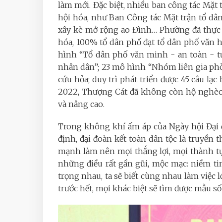
làm mới. Đặc biệt, nhiều ban công tác Mặt 
hội hóa, như Ban Công tác Mặt trận tổ dâ
xây kè mở rộng ao Đình… Phường đã thực h
hóa, 100% tổ dân phố đạt tổ dân phố văn
hình “Tổ dân phố văn minh - an toàn - t
nhân dân”; 23 mô hình “Nhóm liên gia phò
cứu hỏa; duy trì phát triển được 45 câu l
2022, Thượng Cát đã không còn hộ nghèo,
và nâng cao.
Trong không khí ấm áp của Ngày hội Đại 
định, đại đoàn kết toàn dân tộc là truyền th
mạnh làm nên mọi thắng lợi, mọi thành tựu
những điều rất gần gũi, mộc mạc: niềm tin
trọng nhau, ta sẽ biết cùng nhau làm việc lớn
trước hết, mọi khác biệt sẽ tìm được mẫu s