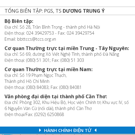
TỔNG BIÊN TẬP: PGS, TS
DƯƠNG TRUNG Ý
Bộ Biên tập:
Địa chỉ: Số 28, Trần Bình Trọng - thành phố Hà Nội
Điện thoại: 024 39429753 - Fax: 024 39429754
Email: bbttccs@tccs.org.vn
Cơ quan Thường trực tại miền Trung - Tây Nguyên:
Địa chỉ: Số 69, đường Xô Viết Nghệ Tĩnh, thành phố Đà Nẵng
Điện thoại: (080) 51 301; Fax: (080) 51 303
Cơ quan Thường trực tại miền Nam:
Địa chỉ: Số 19 Phạm Ngọc Thạch,
Thành phố Hồ Chí Minh
Điện thoại: (080) 84083; Fax: (080) 84081
Văn phòng đại diện tại thành phố Cần Thơ:
Địa chỉ: Phòng 302, Khu Hiệu Bộ, Học viện Chính trị Khu vực IV, số
6 Nguyễn Văn Cừ (nối dài), thành phố Cần Thơ
Điện thoại/Fax: (0292) 6250868
HÀNH CHÍNH ĐIỆN TỬ