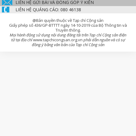
LIÊN HỆ GỬI BÀI VÀ ĐÓNG GÓP Ý KIẾN
LIÊN HỆ QUẢNG CÁO: 080 46138
@Bản quyền thuộc về Tạp chí Cộng sản
Giấy phép số 436/GP-BTTTT ngày 14-10-2019 của Bộ Thông tin và
Truyền thông.
Mọi hành động sử dụng nội dung đăng tải trên Tạp chí Cộng sản điện
tử tại địa chỉ
www.tapchicongsan.org.vn
phải dẫn nguồn và có sự
đồng ý bằng văn bản của Tạp chí Cộng sản