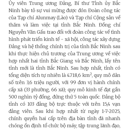
Ủy viên Trung ương Đảng, Bí thư Tỉnh ủy Bắc
Ninh bày tỏ sự vui mừng được đón Đoàn công tác
của Tạp chí Alunmay (Lào) và Tạp chí Cộng sản về
thăm và làm việc tại tỉnh Bắc Ninh. Đ
ồng chí
Nguyễn Văn Gấu trao đổi với đoàn công tác về tình
hình phát triển kinh tế - xã hội, công tác xây dựng
Đảng và hệ thống chính trị của tỉnh Bắc Ninh sau
khi thực hiện chủ trương của Trung ương về việc
hợp nhất hai tỉnh Bắc Giang và Bắc Ninh, lấy tên
tỉnh mới là tỉnh Bắc Ninh. Sau hợp nhất, tỉnh có
2
tổng diện tích tự nhiên là 4.718,6 km
, quy mô dân
số trên 3,6 triệu người, với 99 đơn vị hành chính
cấp xã (33 phường, 66 xã); quy mô kinh tế đạt gần
500 nghìn tỷ đồng, đứng thứ 5 toàn quốc. Đảng bộ
tỉnh có 103 đảng bộ trực thuộc với trên 15,4 vạn
đảng viên. Sau khi hợp nhất từ ngày 1-7-2025,
chính quyền hai cấp trên địa bàn tỉnh đã nhanh
chóng ổn định tổ chức bộ máy; tập trung lãnh đạo,