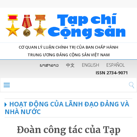
CƠ QUAN LÝ LUẬN CHÍNH TRỊ CỦA BAN CHẤP HÀNH
TRUNG ƯƠNG ĐẢNG CỘNG SẢN VIỆT NAM
ພາສາລາວ
中文
ENGLISH
ESPAÑOL
ISSN 2734-9071
HOẠT ĐỘNG CỦA LÃNH ĐẠO ĐẢNG VÀ
NHÀ NƯỚC
Đoàn công tác của Tạp