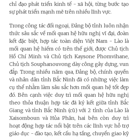
chỉ đạo phát triển kinh tế - xã hội, từng bước tạo
sự phát triển mạnh mẽ trên nhiều lĩnh vực.
Trong công tác đối ngoại, Đảng bộ tỉnh luôn nhận
thức sâu sắc về mối quan hệ hữu nghị vĩ đại, đoàn
kết đặc biệt, hợp tác toàn diện Việt Nam - Lào là
mối quan hệ hiếm có trên thế giới, được Chủ tịch
Hồ Chí Minh và Chủ tịch Kaysone Phomvihane,
Chủ tịch Souphanouvong dày công gây dựng, vun
đắp. Trong nhiều năm qua, Đảng bộ, chính quyền
và nhân dân tỉnh Bắc Ninh đã có những việc làm
cụ thể nhằm làm sâu sắc hơn mối quan hệ tốt đẹp
đó. Bên cạnh việc duy trì mối quan hệ hữu nghị
theo thỏa thuận hợp tác đã ký kết giữa tỉnh Bắc
Giang và tỉnh Bắc Ninh (cũ) với 2 tỉnh của Lào là
Xaisomboun và Hủa Phăn, hai bên còn duy trì
hoạt động hợp tác nổi bật trên các lĩnh vực hỗ trợ
giáo dục - đào tạo, kết cấu hạ tầng, chuyển giao kỹ