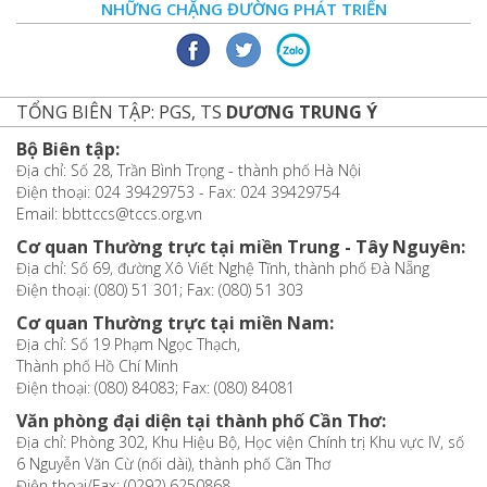
NHỮNG CHẶNG ĐƯỜNG PHÁT TRIỂN
TỔNG BIÊN TẬP: PGS, TS
DƯƠNG TRUNG Ý
Bộ Biên tập:
Địa chỉ: Số 28, Trần Bình Trọng - thành phố Hà Nội
Điện thoại: 024 39429753 - Fax: 024 39429754
Email: bbttccs@tccs.org.vn
Cơ quan Thường trực tại miền Trung - Tây Nguyên:
Địa chỉ: Số 69, đường Xô Viết Nghệ Tĩnh, thành phố Đà Nẵng
Điện thoại: (080) 51 301; Fax: (080) 51 303
Cơ quan Thường trực tại miền Nam:
Địa chỉ: Số 19 Phạm Ngọc Thạch,
Thành phố Hồ Chí Minh
Điện thoại: (080) 84083; Fax: (080) 84081
Văn phòng đại diện tại thành phố Cần Thơ:
Địa chỉ: Phòng 302, Khu Hiệu Bộ, Học viện Chính trị Khu vực IV, số
6 Nguyễn Văn Cừ (nối dài), thành phố Cần Thơ
Điện thoại/Fax: (0292) 6250868