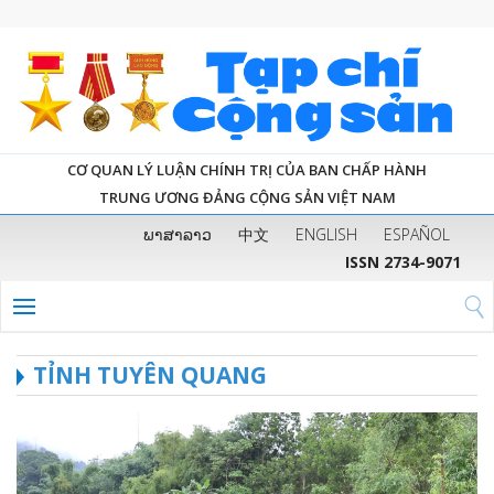
CƠ QUAN LÝ LUẬN CHÍNH TRỊ CỦA BAN CHẤP HÀNH
TRUNG ƯƠNG ĐẢNG CỘNG SẢN VIỆT NAM
ພາສາລາວ
中文
ENGLISH
ESPAÑOL
ISSN 2734-9071
TỈNH TUYÊN QUANG