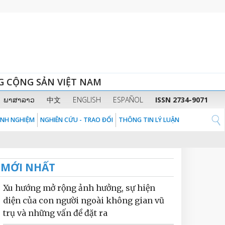
G CỘNG SẢN VIỆT NAM
ພາສາລາວ
中文
ENGLISH
ESPAÑOL
ISSN 2734-9071
KINH NGHIỆM
NGHIÊN CỨU - TRAO ĐỔI
THÔNG TIN LÝ LUẬN
MỚI NHẤT
Xu hướng mở rộng ảnh hưởng, sự hiện
diện của con người ngoài không gian vũ
trụ và những vấn đề đặt ra