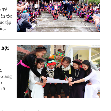
a Tổ
dân tộc
ục tập
,...
 hội
,
à Giang
ạo
 tố