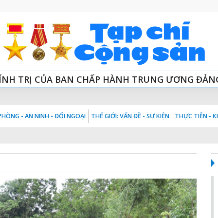
ÍNH TRỊ CỦA BAN CHẤP HÀNH TRUNG ƯƠNG ĐẢN
HÒNG - AN NINH - ĐỐI NGOẠI
THẾ GIỚI: VẤN ĐỀ - SỰ KIỆN
THỰC TIỄN - 