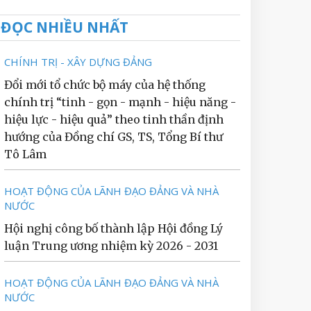
ĐỌC NHIỀU NHẤT
CHÍNH TRỊ - XÂY DỰNG ĐẢNG
Đổi mới tổ chức bộ máy của hệ thống
chính trị “tinh - gọn - mạnh - hiệu năng -
hiệu lực - hiệu quả” theo tinh thần định
hướng của Đồng chí GS, TS, Tổng Bí thư
Tô Lâm
HOẠT ĐỘNG CỦA LÃNH ĐẠO ĐẢNG VÀ NHÀ
NƯỚC
Hội nghị công bố thành lập Hội đồng Lý
luận Trung ương nhiệm kỳ 2026 - 2031
HOẠT ĐỘNG CỦA LÃNH ĐẠO ĐẢNG VÀ NHÀ
NƯỚC