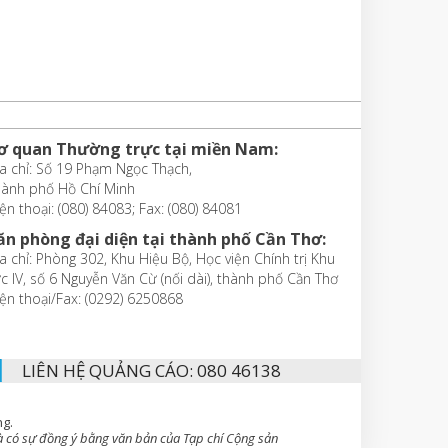
ơ quan Thường trực tại miền Nam:
a chỉ: Số 19 Phạm Ngọc Thạch,
hành phố Hồ Chí Minh
ện thoại: (080) 84083; Fax: (080) 84081
ăn phòng đại diện tại thành phố Cần Thơ:
a chỉ: Phòng 302, Khu Hiệu Bộ, Học viện Chính trị Khu
c IV, số 6 Nguyễn Văn Cừ (nối dài), thành phố Cần Thơ
ện thoại/Fax: (0292) 6250868
LIÊN HỆ QUẢNG CÁO: 080 46138
ng.
 có sự đồng ý bằng văn bản của Tạp chí Cộng sản