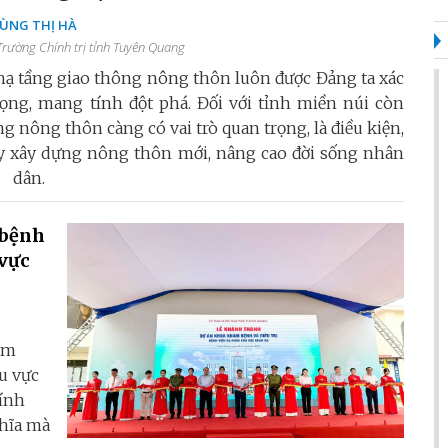
ÙNG THỊ HÀ
rường Chính trị tỉnh Tuyên Quang
à hạ tầng giao thông nông thôn luôn được Đảng ta xác
ng, mang tính đột phá. Đối với tỉnh miền núi còn
nông thôn càng có vai trò quan trọng, là điều kiện,
 đẩy xây dựng nông thôn mới, nâng cao đời sống nhân
dân.
 bệnh
vực
ám
u vực
hính
ghĩa mà