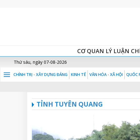
CƠ QUAN LÝ LUẬN CH
Thứ sáu, ngày 07-08-2026
CHÍNH TRỊ - XÂY DỰNG ĐẢNG
KINH TẾ
VĂN HÓA - XÃ HỘI
QUỐC P
TỈNH TUYÊN QUANG