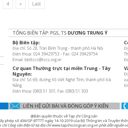
4
»
Last
TỔNG BIÊN TẬP: PGS, TS
DƯƠNG TRUNG Ý
Bộ Biên tập:
C
Địa chỉ: Số 28, Trần Bình Trọng - thành phố Hà Nội
Đị
Điện thoại: 024 39429753 - Fax: 024 39429754
T
Email: bbttccs@tccs.org.vn
Đi
Cơ quan Thường trực tại miền Trung - Tây
V
Nguyên:
Đị
Địa chỉ: Số 69, đường Xô Viết Nghệ Tĩnh, thành phố Đà
vự
Nẵng
Đi
Điện thoại: (080) 51 301; Fax: (080) 51 303
LIÊN HỆ GỬI BÀI VÀ ĐÓNG GÓP Ý KIẾN
@Bản quyền thuộc về Tạp chí Cộng sản
ấy phép số 436/GP-BTTTT ngày 14-10-2019 của Bộ Thông tin và Truyền thô
chí Cộng sản điện tử tại địa chỉ
www.tapchicongsan.org.vn
phải dẫn nguồn và