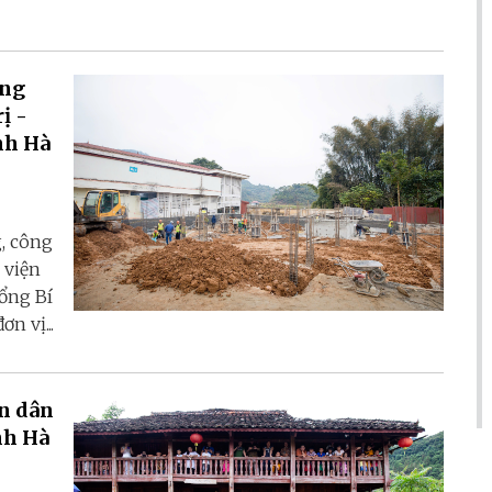
ông
ị -
nh Hà
, công
 viện
ổng Bí
n vị...
àn dân
nh Hà