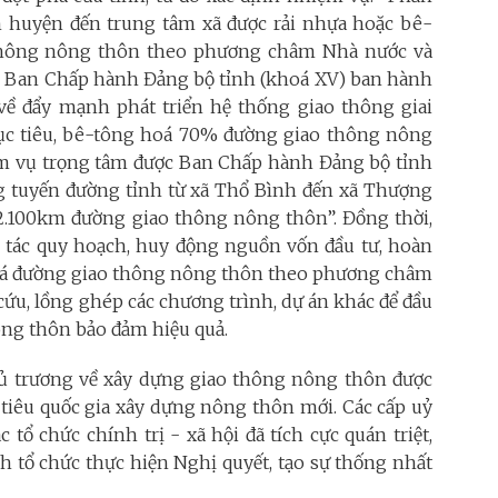
m huyện đến trung tâm xã được rải nhựa hoặc bê-
thông nông thôn theo phương châm Nhà nước và
, Ban Chấp hành Đảng bộ tỉnh (khoá XV) ban hành
“về đẩy mạnh phát triển hệ thống giao thông giai
mục tiêu, bê-tông hoá 70% đường giao thông nông
ệm vụ trọng tâm được Ban Chấp hành Đảng bộ tỉnh
ựng tuyến đường tỉnh từ xã Thổ Bình đến xã Thượng
2.100km đường giao thông nông thôn”.
Đồng thời,
g tác quy hoạch, huy động nguồn vốn đầu tư, hoàn
 hoá đường giao thông nông thôn theo phương châm
ứu, lồng ghép các chương trình, dự án khác để đầu
ng thôn bảo đảm hiệu quả.
chủ trương về xây dựng giao thông nông thôn được
tiêu quốc gia xây dựng nông thôn mới. Các cấp uỷ
 tổ chức chính trị - xã hội đã tích cực quán triệt,
ch tổ chức thực hiện Nghị quyết, tạo sự thống nhất