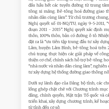
đấu hầu hết các tuyến đường từ trung tâ
tông xi măng. Bê-tông hoá đường giao 
nhân dân cùng làm”. Từ chủ trương chung
Nghị quyết số 01-NQ/TU, ngày 9-5-2011, 
đoạn 2011 - 2015”. Nghị quyết xác định 
thôn, 100% thôn, bản có đường ô tô. Nhi
đặt ra là “ưu tiên tập trung đầu tư xây d
Lâm, huyện Lâm Bình, bê-tông hoá trên 
chú trọng thực hiện các giải pháp về côn
thiện cơ chế, chính sách hỗ trợ bê-tông
“nhà nước và nhân dân cùng làm”, nghiên c
tư xây dựng hệ thống đường giao thông nô
Dưới sự lãnh đạo của Đảng bộ tỉnh, các 
lồng ghép chặt chẽ với Chương trình mục 
đảng, chính quyền, Mặt trận Tổ quốc và các
triển khai, xây dựng chương trình, kế hoạ
từ tỉnh đến cơ sở.