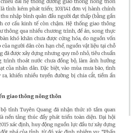
p, chiều dài hệ thống đường giao thông nông thôn
à tỉnh kém phát triển; 103/141 đơn vị hành chính
; thu nhập bình quân đầu người đạt thấp (bằng gần
h cơ cấu kinh tế còn chậm. Hệ thống giao thông
ư thông qua nhiều chương trình, đề án, song thực
ịa bàn khó khăn chưa được cứng hóa, do nguồn vốn
của người dân còn hạn chế, nguồn vật liệu tại chỗ
ng đã được xây dựng nhưng quy mô nhỏ, tiêu chuẩn
ng trình thoát nước chưa đồng bộ, làm ảnh hưởng
oạt của nhân dân. Đặc biệt, vào mùa mưa bão, tình
ra, khiến nhiều tuyến đường bị chia cắt, tiềm ẩn
riển giao thông nông thôn
g bộ tỉnh Tuyên Quang đã nhận thức rõ tầm quan
à nền tảng thúc đẩy phát triển toàn diện. Đại hội
2015 xác định, huy động nguồn lực đầu tư xây dựng
đột phá của tỉnh, từ đó xác định nhiệm vụ: “Phấn