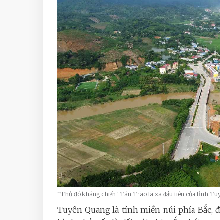
“Thủ đô kháng chiến" Tân Trào là xã đầu tiên của tỉnh T
Tuyên Quang là tỉnh miền núi phía Bắc, đ