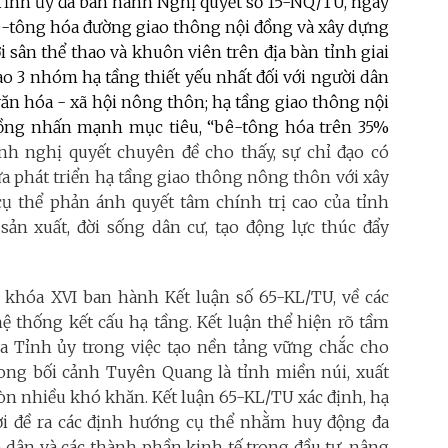
 Tỉnh ủy đã ban hành Nghị quyết số 15-NQ/TU, ngày
ê-tông hóa đường giao thông nội đồng và xây dựng
 sân thể thao và khuôn viên trên địa bàn tỉnh giai
o 3 nhóm hạ tầng thiết yếu nhất đối với người dân
 văn hóa - xã hội nông thôn; hạ tầng giao thông nội
đồng nhấn mạnh mục tiêu, “bê-tông hóa trên 35%
h nghị quyết chuyên đề cho thấy, sự chỉ đạo có
ữa phát triển hạ tầng giao thông nông thôn với xây
ụ thể phản ánh quyết tâm chính trị cao của tỉnh
sản xuất, đời sống dân cư, tạo động lực thúc đẩy
khóa XVI ban hành Kết luận số 65-KL/TU, về các
ệ thống kết cấu hạ tầng. Kết luận thể hiện rõ tầm
ủa Tỉnh ủy trong việc tạo nền tảng vững chắc cho
trong bối cảnh Tuyên Quang là tỉnh miền núi, xuất
 còn nhiều khó khăn. Kết luận 65-KL/TU xác định, hạ
hời đề ra các định hướng cụ thể nhằm huy động đa
 dân và các thành phần kinh tế trong đầu tư, nâng