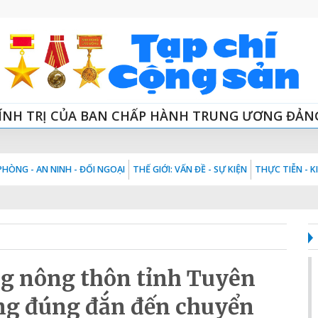
ÍNH TRỊ CỦA BAN CHẤP HÀNH TRUNG ƯƠNG ĐẢN
HÒNG - AN NINH - ĐỐI NGOẠI
THẾ GIỚI: VẤN ĐỀ - SỰ KIỆN
THỰC TIỄN - 
ng nông thôn tỉnh Tuyên
ng đúng đắn đến chuyển