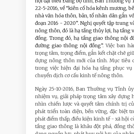
hội đại biểu Đảng bộ tỉnh, Ban Thường vụ
22-5-2016,
về “kiên cố hóa kênh mương, b
nhà văn hóa thôn, bản, tổ nhân dân gắn với
đoạn 2016
- 2020”
.
Nghị quyết tập trung và
nông thôn, đó là hạ tầng thủy lợi, hạ tầng
đồng. Trong đó, hạ tầng giao thông nội 
đường giao thông nội đồng”
.
Việc ban hàn
trọng tâm, trọng điểm, gắn kết chặt chẽ gi
dựng nông thôn mới của tỉnh. Mục tiêu c
trong việc hiện đại hóa hạ tầng phục vụ 
chuyển dịch cơ cấu kinh tế nông thôn.
Ngày 25-10-2016, Ban Thường vụ Tỉnh ủy 
nhiệm vụ, giải pháp trọng tâm xây dựng h
nhìn chiến lược và quyết tâm chính trị c
phát triển toàn diện, bền vững, đặc biệt 
phát điểm thấp, điều kiện kinh tế - xã hội
tầng giao thông là khâu đột phá, đồng t
dạng nguồn lực, phát huy nội lực của nhân