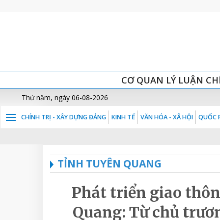
CƠ QUAN LÝ LUẬN CH
Thứ năm, ngày 06-08-2026
CHÍNH TRỊ - XÂY DỰNG ĐẢNG
KINH TẾ
VĂN HÓA - XÃ HỘI
QUỐC P
TỈNH TUYÊN QUANG
Phát triển giao thô
Quang: Từ chủ trươ