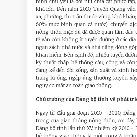
hình chủ yếu là đồi núi chia cắt phức tạ
khá lớn. Đến năm 2010, Tuyên Quang vẫn l
xã, phường, thị trấn thuộc vùng khó khăn
60% mức bình quân cả nước); chuyển dịc
nông thôn mặc dù đã được quan tâm đầu t
tế vẫn còn không ít tuyến đường ở các đ
ngân sách nhà nước và khả năng đóng góp 
khan hiếm. Bên cạnh đó, nhiều tuyến đườ
kỹ thuật thấp, hệ thống cầu, cống và cô
đáng kể đến đời sống, sản xuất và sinh h
trạng lũ ống, ngập úng thường xuyên xảy 
nguy cơ mất an toàn giao thông.
Chủ trương của Đảng bộ tỉnh về phát t
Ngay từ đầu giai đoạn 2010 - 2020, Đản
trọng của giao thông nông thôn, coi đây l
Đảng bộ tỉnh lần thứ XV, nhiệm kỳ 2010 - 
hệ thống giao thông là một trong 4 khâu 