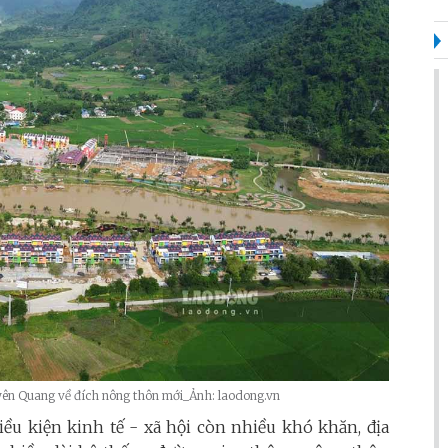
uyên Quang về đích nông thôn mới_Ảnh: laodong.vn
iều kiện kinh tế - xã hội còn nhiều khó khăn, địa