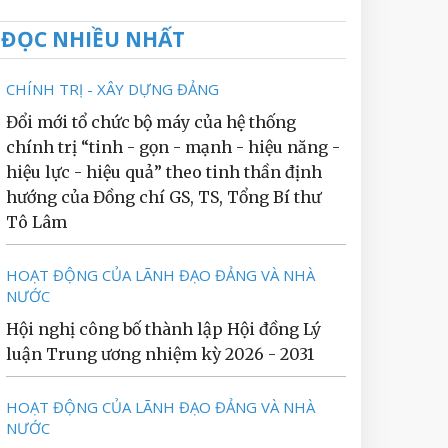
ĐỌC NHIỀU NHẤT
CHÍNH TRỊ - XÂY DỰNG ĐẢNG
Đổi mới tổ chức bộ máy của hệ thống
chính trị “tinh - gọn - mạnh - hiệu năng -
hiệu lực - hiệu quả” theo tinh thần định
hướng của Đồng chí GS, TS, Tổng Bí thư
Tô Lâm
HOẠT ĐỘNG CỦA LÃNH ĐẠO ĐẢNG VÀ NHÀ
NƯỚC
Hội nghị công bố thành lập Hội đồng Lý
luận Trung ương nhiệm kỳ 2026 - 2031
HOẠT ĐỘNG CỦA LÃNH ĐẠO ĐẢNG VÀ NHÀ
NƯỚC