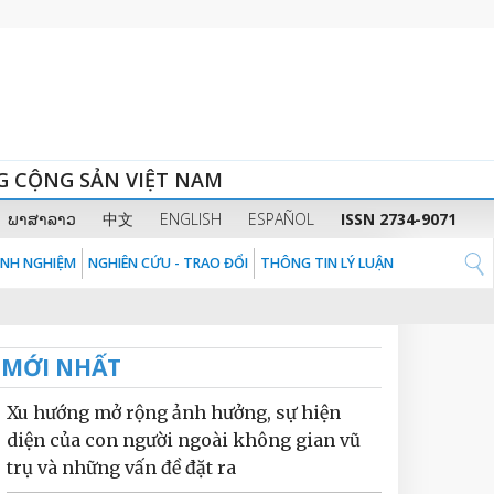
G CỘNG SẢN VIỆT NAM
ພາສາລາວ
中文
ENGLISH
ESPAÑOL
ISSN 2734-9071
KINH NGHIỆM
NGHIÊN CỨU - TRAO ĐỔI
THÔNG TIN LÝ LUẬN
MỚI NHẤT
Xu hướng mở rộng ảnh hưởng, sự hiện
diện của con người ngoài không gian vũ
trụ và những vấn đề đặt ra