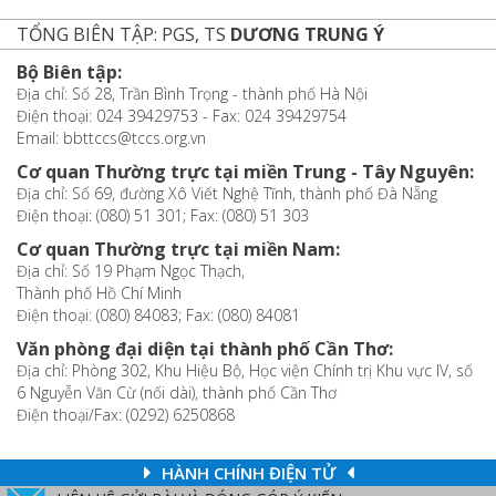
TỔNG BIÊN TẬP: PGS, TS
DƯƠNG TRUNG Ý
Bộ Biên tập:
Địa chỉ: Số 28, Trần Bình Trọng - thành phố Hà Nội
Điện thoại: 024 39429753 - Fax: 024 39429754
Email: bbttccs@tccs.org.vn
Cơ quan Thường trực tại miền Trung - Tây Nguyên:
Địa chỉ: Số 69, đường Xô Viết Nghệ Tĩnh, thành phố Đà Nẵng
Điện thoại: (080) 51 301; Fax: (080) 51 303
Cơ quan Thường trực tại miền Nam:
Địa chỉ: Số 19 Phạm Ngọc Thạch,
Thành phố Hồ Chí Minh
Điện thoại: (080) 84083; Fax: (080) 84081
Văn phòng đại diện tại thành phố Cần Thơ:
Địa chỉ: Phòng 302, Khu Hiệu Bộ, Học viện Chính trị Khu vực IV, số
6 Nguyễn Văn Cừ (nối dài), thành phố Cần Thơ
Điện thoại/Fax: (0292) 6250868
HÀNH CHÍNH ĐIỆN TỬ