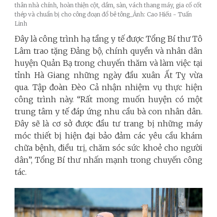
thân nhà chính, hoàn thiện cột, dầm, sàn, vách thang máy, gia cố cốt
thép và chuẩn bị cho công đoạn đổ bê tông_Ảnh: Cao Hiếu - Tuấn
Linh
Đây là công trình hạ tầng y tế được Tổng Bí thư Tô
Lâm trao tặng Đảng bộ, chính quyền và nhân dân
huyện Quản Bạ trong chuyến thăm và làm việc tại
tỉnh Hà Giang những ngày đầu xuân Ất Tỵ vừa
qua. Tập đoàn Đèo Cả nhận nhiệm vụ thực hiện
công trình này. “Rất mong muốn huyện có một
trung tâm y tế đáp ứng nhu cầu bà con nhân dân.
Đây sẽ là cơ sở được đầu tư trang bị những máy
móc thiết bị hiện đại bảo đảm các yêu cầu khám
chữa bệnh, điều trị, chăm sóc sức khoẻ cho người
dân”, Tổng Bí thư nhấn mạnh trong chuyến công
tác.