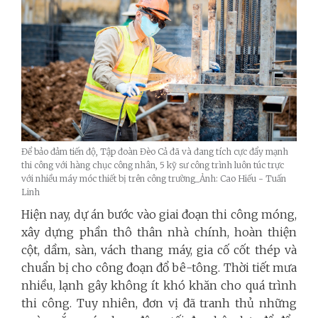
Để bảo đảm tiến độ, Tập đoàn Đèo Cả đã và đang tích cực đẩy mạnh
thi công với hàng chục công nhân, 5 kỹ sư công trình luôn túc trực
với nhiều máy móc thiết bị trên công trường_Ảnh: Cao Hiếu - Tuấn
Linh
Hiện nay, dự án bước vào giai đoạn thi công móng,
xây dựng phần thô thân nhà chính, hoàn thiện
cột, dầm, sàn, vách thang máy, gia cố cốt thép và
chuẩn bị cho công đoạn đổ bê-tông. Thời tiết mưa
nhiều, lạnh gây không ít khó khăn cho quá trình
thi công. Tuy nhiên, đơn vị đã tranh thủ những