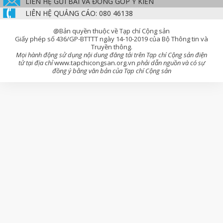
LIÊN HỆ GỬI BÀI VÀ ĐÓNG GÓP Ý KIẾN
LIÊN HỆ QUẢNG CÁO: 080 46138
@Bản quyền thuộc về Tạp chí Cộng sản
Giấy phép số 436/GP-BTTTT ngày 14-10-2019 của Bộ Thông tin và
Truyền thông.
Mọi hành động sử dụng nội dung đăng tải trên Tạp chí Cộng sản điện
tử tại địa chỉ
www.tapchicongsan.org.vn
phải dẫn nguồn và có sự
đồng ý bằng văn bản của Tạp chí Cộng sản