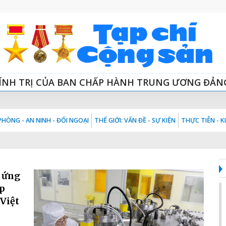
ÍNH TRỊ CỦA BAN CHẤP HÀNH TRUNG ƯƠNG ĐẢN
HÒNG - AN NINH - ĐỐI NGOẠI
THẾ GIỚI: VẤN ĐỀ - SỰ KIỆN
THỰC TIỄN - 
à ứng
óp
Việt