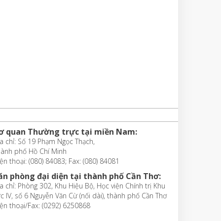
ơ quan Thường trực tại miền Nam:
a chỉ: Số 19 Phạm Ngọc Thạch,
hành phố Hồ Chí Minh
ện thoại: (080) 84083; Fax: (080) 84081
ăn phòng đại diện tại thành phố Cần Thơ:
a chỉ: Phòng 302, Khu Hiệu Bộ, Học viện Chính trị Khu
c IV, số 6 Nguyễn Văn Cừ (nối dài), thành phố Cần Thơ
ện thoại/Fax: (0292) 6250868