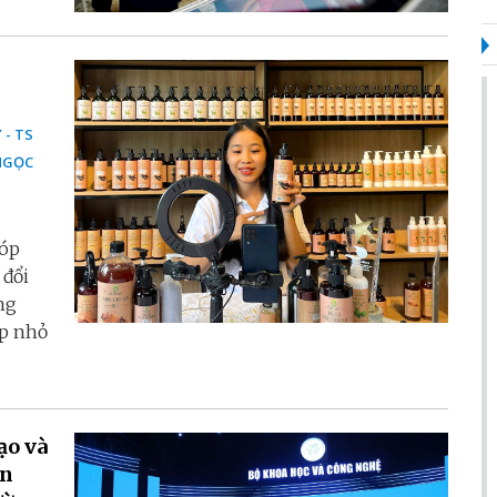
 - TS
NGỌC
góp
 đổi
ng
ệp nhỏ
ạo và
ện