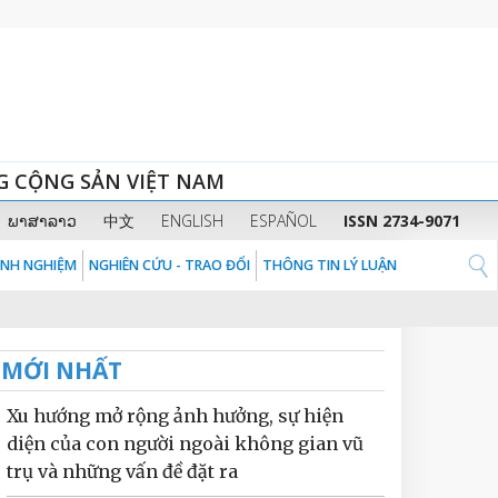
G CỘNG SẢN VIỆT NAM
ພາສາລາວ
中文
ENGLISH
ESPAÑOL
ISSN 2734-9071
KINH NGHIỆM
NGHIÊN CỨU - TRAO ĐỔI
THÔNG TIN LÝ LUẬN
MỚI NHẤT
Xu hướng mở rộng ảnh hưởng, sự hiện
diện của con người ngoài không gian vũ
trụ và những vấn đề đặt ra