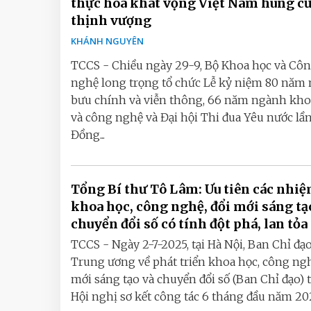
thực hóa khát vọng Việt Nam hùng c
thịnh vượng
KHÁNH NGUYÊN
TCCS - Chiều ngày 29-9, Bộ Khoa học và Cô
nghệ long trọng tổ chức Lễ kỷ niệm 80 năm
bưu chính và viễn thông, 66 năm ngành kho
và công nghệ và Đại hội Thi đua Yêu nước lần 
Đồng...
Tổng Bí thư Tô Lâm: Ưu tiên các nhi
khoa học, công nghệ, đổi mới sáng tạ
chuyển đổi số có tính đột phá, lan tỏa
TCCS - Ngày 2-7-2025, tại Hà Nội, Ban Chỉ đạ
Trung ương về phát triển khoa học, công ngh
mới sáng tạo và chuyển đổi số (Ban Chỉ đạo) 
Hội nghị sơ kết công tác 6 tháng đầu năm 2025