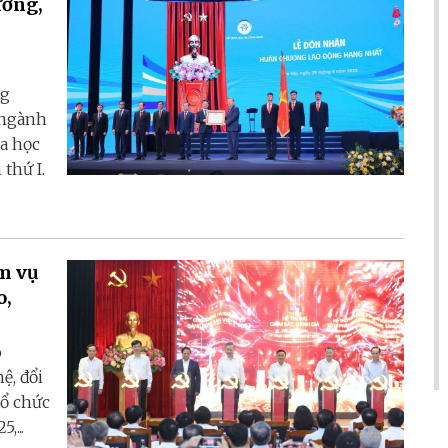
ường,
ng
 ngành
a học
thứ I.
ệm vụ
o,
o
ệ, đổi
tổ chức
,...