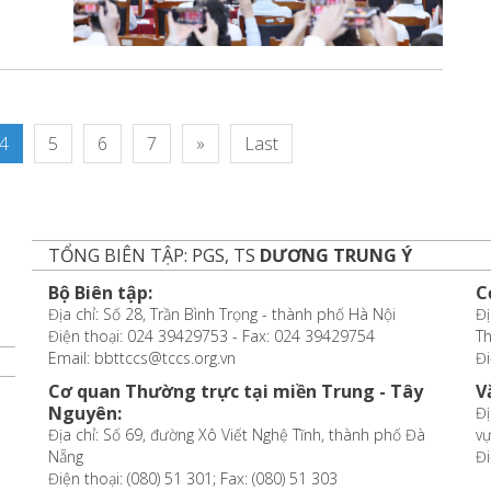
4
5
6
7
»
Last
TỔNG BIÊN TẬP: PGS, TS
DƯƠNG TRUNG Ý
Bộ Biên tập:
C
Địa chỉ: Số 28, Trần Bình Trọng - thành phố Hà Nội
Đị
Điện thoại: 024 39429753 - Fax: 024 39429754
T
Email: bbttccs@tccs.org.vn
Đi
Cơ quan Thường trực tại miền Trung - Tây
V
Nguyên:
Đị
Địa chỉ: Số 69, đường Xô Viết Nghệ Tĩnh, thành phố Đà
vự
Nẵng
Đi
Điện thoại: (080) 51 301; Fax: (080) 51 303