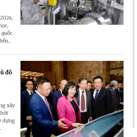
2024,
học,
ố quốc
ền...
hủ đô
ong xây
thời
ây dựng
.