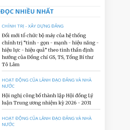
ĐỌC NHIỀU NHẤT
CHÍNH TRỊ - XÂY DỰNG ĐẢNG
Đổi mới tổ chức bộ máy của hệ thống
chính trị “tinh - gọn - mạnh - hiệu năng -
hiệu lực - hiệu quả” theo tinh thần định
hướng của Đồng chí GS, TS, Tổng Bí thư
Tô Lâm
HOẠT ĐỘNG CỦA LÃNH ĐẠO ĐẢNG VÀ NHÀ
NƯỚC
Hội nghị công bố thành lập Hội đồng Lý
luận Trung ương nhiệm kỳ 2026 - 2031
HOẠT ĐỘNG CỦA LÃNH ĐẠO ĐẢNG VÀ NHÀ
NƯỚC