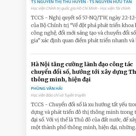
TS NGUYỄN THỊ THU HUYỀN - TS NGUYỄN HỮU TÂN
Học viện Chính trị quốc gia Hồ Chí Minh - Học viện Tài chính
TCCS - Nghị quyết số 57-NQ/TW, ngày 22-12-
của Bộ Chính trị “Về đột phá phát triển khoa 
công nghệ, đổi mới sáng tạo và chuyển đổi s
gia” xác định quan điểm phát triển nhanh và b
Hà Nội tăng cường lãnh đạo công tác
chuyển đổi số, hướng tới xây dựng T
thông minh, hiện đại
PHÙNG VĂN HẢI
Học viện Báo chí và Tuyên truyền
TCCS - Chuyển đổi số là xu hướng tất yếu tr
dựng và phát triển đô thị thông minh trong 
đại số. Với vị thế là Thủ đô của đất nước, để x
một thành phố thông minh, hiện đại, những..