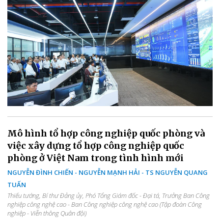
Mô hình tổ hợp công nghiệp quốc phòng và
việc xây dựng tổ hợp công nghiệp quốc
phòng ở Việt Nam trong tình hình mới
NGUYỄN ĐÌNH CHIẾN - NGUYỄN MẠNH HẢI - TS NGUYỄN QUANG
TUẤN
Thiếu tướng, Bí thư Đảng ủy, Phó Tổng Giám đốc - Đại tá, Trưởng Ban Công
nghiệp công nghệ cao - Ban Công nghiệp công nghệ cao (Tập đoàn Công
nghiệp - Viễn thông Quân đội)