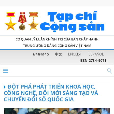
CƠ QUAN LÝ LUẬN CHÍNH TRỊ CỦA BAN CHẤP HÀNH
TRUNG ƯƠNG ĐẢNG CỘNG SẢN VIỆT NAM
ພາສາລາວ
中文
ENGLISH
ESPAÑOL
ISSN 2734-9071
ĐỘT PHÁ PHÁT TRIỂN KHOA HỌC,
CÔNG NGHỆ, ĐỔI MỚI SÁNG TẠO VÀ
CHUYỂN ĐỔI SỐ QUỐC GIA