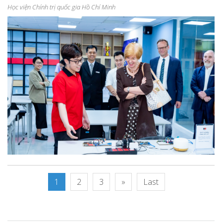
Học viện Chính trị quốc gia Hồ Chí Minh
1
2
3
»
Last