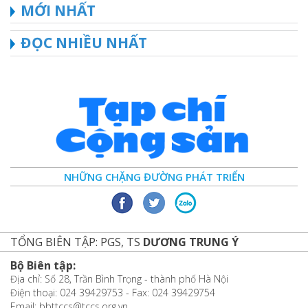
MỚI NHẤT
ĐỌC NHIỀU NHẤT
NHỮNG CHẶNG ĐƯỜNG PHÁT TRIỂN
TỔNG BIÊN TẬP: PGS, TS
DƯƠNG TRUNG Ý
Bộ Biên tập:
Địa chỉ: Số 28, Trần Bình Trọng - thành phố Hà Nội
Điện thoại: 024 39429753 - Fax: 024 39429754
Email: bbttccs@tccs.org.vn