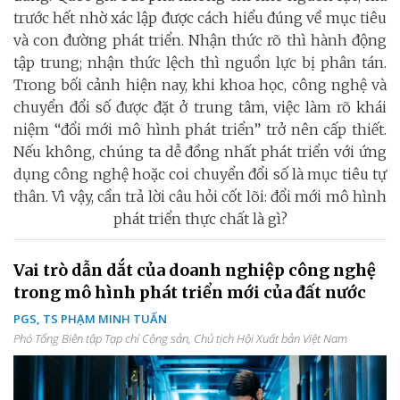
trước hết nhờ xác lập được cách hiểu đúng về mục tiêu
và con đường phát triển. Nhận thức rõ thì hành động
tập trung; nhận thức lệch thì nguồn lực bị phân tán.
Trong bối cảnh hiện nay, khi khoa học, công nghệ và
chuyển đổi số được đặt ở trung tâm, việc làm rõ khái
niệm “đổi mới mô hình phát triển” trở nên cấp thiết.
Nếu không, chúng ta dễ đồng nhất phát triển với ứng
dụng công nghệ hoặc coi chuyển đổi số là mục tiêu tự
thân. Vì vậy, cần trả lời câu hỏi cốt lõi: đổi mới mô hình
phát triển thực chất là gì?
Vai trò dẫn dắt của doanh nghiệp công nghệ
trong mô hình phát triển mới của đất nước
PGS, TS PHẠM MINH TUẤN
Phó Tổng Biên tập Tạp chí Cộng sản, Chủ tịch Hội Xuất bản Việt Nam