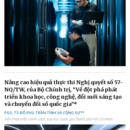
Nâng cao hiệu quả thực thi Nghị quyết số 57-
NQ/TW, của Bộ Chính trị, “Về đột phá phát
triển khoa học, công nghệ, đổi mới sáng tạo
và chuyển đổi số quốc gia”*
PGS, TS ĐỖ PHÚ TRẦN TÌNH VÀ CỘNG SỰ**
Viện Phát triển chính sách, Đại học Quốc gia Thành phố Hồ Chí Minh