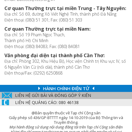
Cơ quan Thường trực tại miền Trung - Tây Nguyên:
Địa chỉ: Số 69, đường Xô Viết Nghệ Tĩnh, thành phố Đà Nẵng
Điện thoại: (080) 51 301; Fax: (080) 51 303
Cơ quan Thường trực tại miền Nam:
Địa chỉ: Số 19 Phạm Ngọc Thạch,
Thành phố Hồ Chí Minh
Điện thoại: (080) 84083; Fax: (080) 84081
Văn phòng đại diện tại thành phố Cần Thơ:
Địa chỉ: Phòng 302, Khu Hiệu Bộ, Học viện Chính trị Khu vực IV, số
6 Nguyễn Văn Cừ (nối dài), thành phố Cần Thơ
Điện thoại/Fax: (0292) 6250868
HÀNH CHÍNH ĐIỆN TỬ
LIÊN HỆ GỬI BÀI VÀ ĐÓNG GÓP Ý KIẾN
LIÊN HỆ QUẢNG CÁO: 080 46138
@Bản quyền thuộc về Tạp chí Cộng sản
Giấy phép số 436/GP-BTTTT ngày 14-10-2019 của Bộ Thông tin và
Truyền thông.
Mọi hành động sử dụng nội dung đăng tải trên Tạp chí Cộng sản điện
tử tại địa chỉ
www.tapchicongsan.org.vn
phải dẫn nguồn và có sự