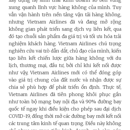
xây dựng hệ sinh thái kinh doanh số bền vững
xung quanh lĩnh vực hàng không của mình. Tuy
vẫn vận hành trên nền tảng vận tải hàng không,
nhưng Vietnam Airlines đã và đang mở rộng
không gian phát triển sang dịch vụ liên kết, qua
đó tạo chuỗi sản phẩm đa giá trị và tối ưu hóa trải
nghiệm khách hàng. Vietnam Airlines chú trọng
nghiên cứu vai trò dẫn dắt, chủ đạo của mình, kiến
tạo liên kết chiến lược giữa hàng không với du
lịch, thương mại, đầu tư, bởi chỉ khi kết nối được
như vậy, Vietnam Airlines mới có thể đóng góp
vào giá trị chung của đất nước và nhận được sự
chia sẻ phù hợp để phát triển ổn định. Thực tế,
Vietnam Airlines đã tiên phong khôi phục gần
như toàn bộ mạng bay nội địa và 90% đường bay
quốc tế ngay khi điều kiện cho phép sau đại dịch
COVID-19, đồng thời mở các đường bay mới kết nối
các trung tâm kinh tế quan trọng. Điều này không