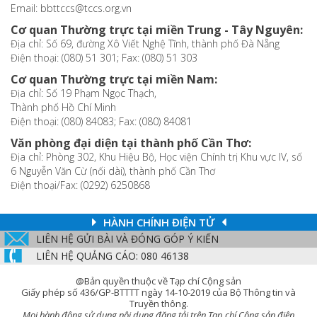
Email: bbttccs@tccs.org.vn
Cơ quan Thường trực tại miền Trung - Tây Nguyên:
Địa chỉ: Số 69, đường Xô Viết Nghệ Tĩnh, thành phố Đà Nẵng
Điện thoại: (080) 51 301; Fax: (080) 51 303
Cơ quan Thường trực tại miền Nam:
Địa chỉ: Số 19 Phạm Ngọc Thạch,
Thành phố Hồ Chí Minh
Điện thoại: (080) 84083; Fax: (080) 84081
Văn phòng đại diện tại thành phố Cần Thơ:
Địa chỉ: Phòng 302, Khu Hiệu Bộ, Học viện Chính trị Khu vực IV, số
6 Nguyễn Văn Cừ (nối dài), thành phố Cần Thơ
Điện thoại/Fax: (0292) 6250868
HÀNH CHÍNH ĐIỆN TỬ
LIÊN HỆ GỬI BÀI VÀ ĐÓNG GÓP Ý KIẾN
LIÊN HỆ QUẢNG CÁO: 080 46138
@Bản quyền thuộc về Tạp chí Cộng sản
Giấy phép số 436/GP-BTTTT ngày 14-10-2019 của Bộ Thông tin và
Truyền thông.
Mọi hành động sử dụng nội dung đăng tải trên Tạp chí Cộng sản điện