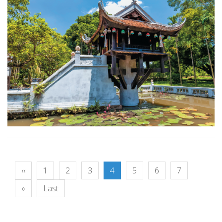
‹‹
1
2
3
4
5
6
7
»
Last