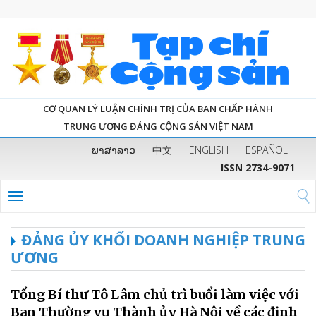
CƠ QUAN LÝ LUẬN CHÍNH TRỊ CỦA BAN CHẤP HÀNH
TRUNG ƯƠNG ĐẢNG CỘNG SẢN VIỆT NAM
ພາສາລາວ
中文
ENGLISH
ESPAÑOL
ISSN 2734-9071
ĐẢNG ỦY KHỐI DOANH NGHIỆP TRUNG
ƯƠNG
Tổng Bí thư Tô Lâm chủ trì buổi làm việc với
Ban Thường vụ Thành ủy Hà Nội về các định