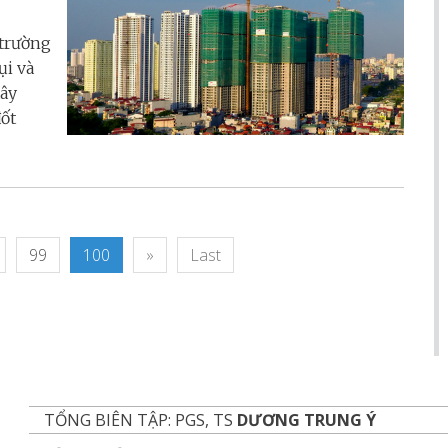
 trường
ụi và
xây
ốt
99
100
»
Last
TỔNG BIÊN TẬP: PGS, TS
DƯƠNG TRUNG Ý