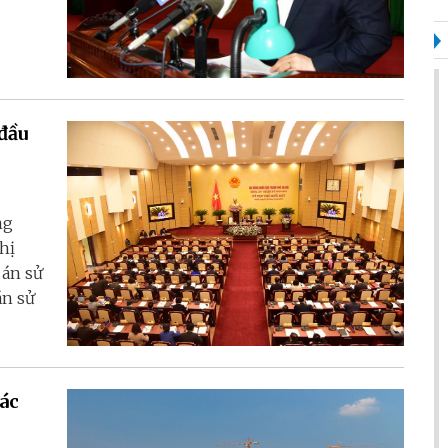
đầu
ng
hị
 án sử
án sử
ác