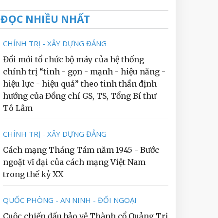
ĐỌC NHIỀU NHẤT
CHÍNH TRỊ - XÂY DỰNG ĐẢNG
Đổi mới tổ chức bộ máy của hệ thống
chính trị “tinh - gọn - mạnh - hiệu năng -
hiệu lực - hiệu quả” theo tinh thần định
hướng của Đồng chí GS, TS, Tổng Bí thư
Tô Lâm
CHÍNH TRỊ - XÂY DỰNG ĐẢNG
Cách mạng Tháng Tám năm 1945 - Bước
ngoặt vĩ đại của cách mạng Việt Nam
trong thế kỷ XX
QUỐC PHÒNG - AN NINH - ĐỐI NGOẠI
Cuộc chiến đấu bảo vệ Thành cổ Quảng Trị