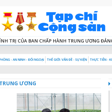
ÍNH TRỊ CỦA BAN CHẤP HÀNH TRUNG ƯƠNG ĐẢN
HÒNG - AN NINH - ĐỐI NGOẠI
THẾ GIỚI: VẤN ĐỀ - SỰ KIỆN
THỰC TIỄN - 
 TRUNG ƯƠNG
m