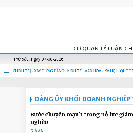
CƠ QUAN LÝ LUẬN CH
Thứ sáu, ngày 07-08-2026
CHÍNH TRỊ - XÂY DỰNG ĐẢNG
KINH TẾ
VĂN HÓA - XÃ HỘI
QUỐC P
ĐẢNG ỦY KHỐI DOANH NGHIỆP
Bước chuyển mạnh trong nỗ lực giả
nghèo
GIA AN