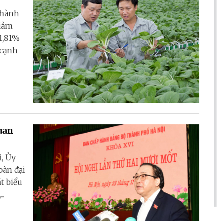
 hành
giảm
 1,81%
 cạnh
uan
, Ủy
oàn đại
t biểu
..