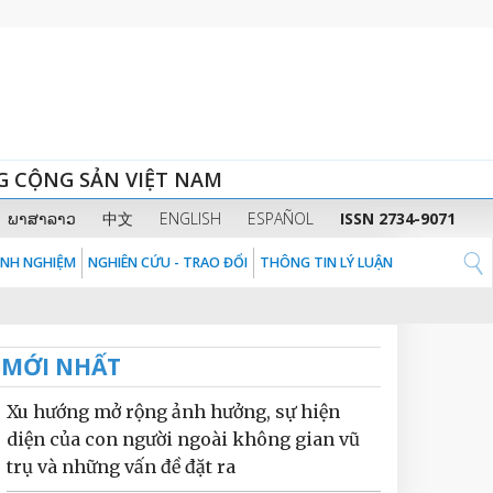
G CỘNG SẢN VIỆT NAM
ພາສາລາວ
中文
ENGLISH
ESPAÑOL
ISSN 2734-9071
KINH NGHIỆM
NGHIÊN CỨU - TRAO ĐỔI
THÔNG TIN LÝ LUẬN
MỚI NHẤT
Xu hướng mở rộng ảnh hưởng, sự hiện
diện của con người ngoài không gian vũ
trụ và những vấn đề đặt ra