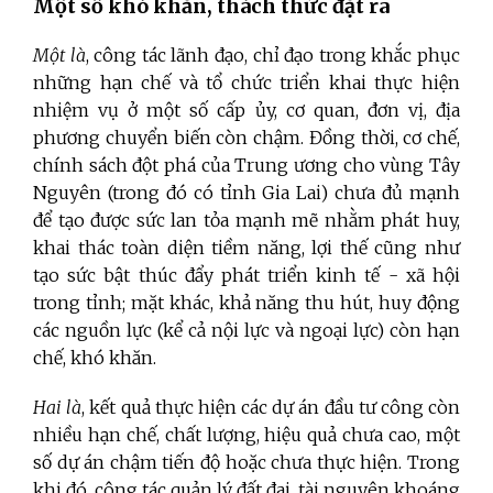
Một số khó khăn, thách thức đặt ra
Một là
, công tác
lãnh đạo, chỉ đạo trong khắc phục
những hạn chế và tổ chức triển khai thực hiện
nhiệm vụ ở một số cấp ủy, cơ quan, đơn vị, địa
phương chuyển biến còn chậm. Đồng thời, cơ chế,
chính sách đột phá của Trung ương cho vùng Tây
Nguyên (trong đó có tỉnh Gia Lai) chưa đủ mạnh
để tạo được sức lan tỏa mạnh mẽ nhằm phát huy,
khai thác toàn diện tiềm năng, lợi thế cũng như
tạo sức bật thúc đẩy phát triển kinh tế - xã hội
trong tỉnh; mặt khác, khả năng thu hút, huy động
các nguồn lực (kể cả nội lực và ngoại lực) còn hạn
chế, khó khăn.
Hai là
, kết quả thực hiện các dự án đầu tư công còn
nhiều hạn chế, chất lượng, hiệu quả chưa cao, một
số dự án chậm tiến độ hoặc chưa thực hiện. Trong
khi đó, công tác quản lý đất đai, tài nguyên khoáng