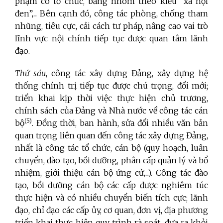
phạm có tổ chức, băng nhóm theo kiểu “xã hội
đen”,... Bên cạnh đó, công tác phòng, chống tham
nhũng, tiêu cực, cải cách tư pháp, nâng cao vai trò
lĩnh vực nội chính tiếp tục được quan tâm lãnh
đạo.
Thứ sáu
, công tác xây dựng Đảng, xây dựng hệ
thống chính trị tiếp tục được chú trọng, đổi mới;
triển khai kịp thời việc thực hiện chủ trương,
chính sách của Đảng và Nhà nước về công tác cán
(5)
bộ
. Đồng thời, ban hành, sửa đổi nhiều văn bản
quan trọng liên quan đến công tác xây dựng Đảng,
nhất là công tác tổ chức, cán bộ (quy hoạch, luân
chuyển, đào tạo, bồi dưỡng, phân cấp quản lý và bổ
nhiệm, giới thiệu cán bộ ứng cử,...). Công tác đào
tạo, bồi dưỡng cán bộ các cấp được nghiêm túc
thực hiện và có nhiều chuyển biến tích cực; lãnh
đạo, chỉ đạo các cấp ủy, cơ quan, đơn vị, địa phương
triển khai thực hiện quy trình rà soát, đưa ra khỏi