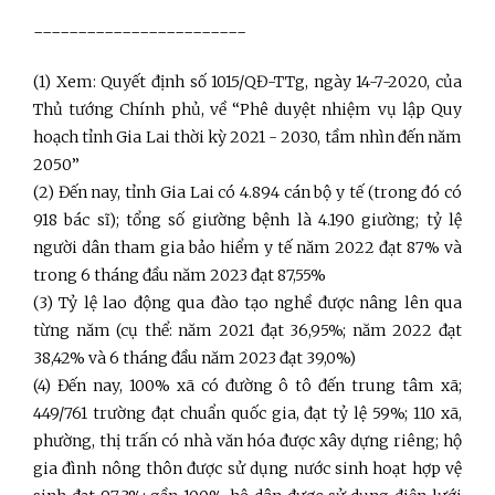
------------------------
(1) Xem: Quyết định số 1015/QĐ-TTg, ngày 14-7-2020, của
Thủ tướng Chính phủ, về “Phê duyệt nhiệm vụ lập Quy
hoạch tỉnh Gia Lai thời kỳ 2021 - 2030, tầm nhìn đến năm
2050”
(2) Đến nay, tỉnh Gia Lai có 4.894 cán bộ y tế (trong đó có
918 bác sĩ); tổng số giường bệnh là 4.190 giường; tỷ lệ
người dân tham gia bảo hiểm y tế năm 2022 đạt 87% và
trong 6 tháng đầu năm 2023 đạt 87,55%
(3) Tỷ lệ lao động qua đào tạo nghề được nâng lên qua
từng năm (cụ thể: năm 2021 đạt 36,95%; năm 2022 đạt
38,42% và 6 tháng đầu năm 2023 đạt 39,0%)
(4) Đến nay, 100% xã có đường ô tô đến trung tâm xã;
449/761 trường đạt chuẩn quốc gia, đạt tỷ lệ 59%; 110 xã,
phường, thị trấn có nhà văn hóa được xây dựng riêng; hộ
gia đình nông thôn được sử dụng nước sinh hoạt hợp vệ