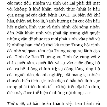
các mục tiêu, nhiệm vụ, tỉnh Gia Lai phải đối mặt
với không ít khó khăn, thách thức (nhất là hậu
quả nặng nề của dịch bệnh COVID-19, biến đổi khí
hậu, thiên tai, bão lũ,...) ảnh hưởng tiêu cực đến hầu
hết ngành, lĩnh vực và tình hình đời sống nhân
dân. Mặt khác, tỉnh vừa phải tập trung giải quyết
những vấn đề phức tạp mới phát sinh, vừa phải xử
lý những hạn chế từ thời kỳ trước. Trong bối cảnh
đó, nhờ sự quan tâm của Trung ương, sự lãnh đạo
của Tỉnh ủy, Ban Thường vụ Tỉnh ủy; cùng với ý
chí, quyết tâm, quyết liệt và sự vào cuộc đồng bộ
của cả hệ thống chính trị; sự đồng lòng, ủng hộ
của người dân, doanh nghiệp,... đã mang lại nhiều
chuyển biến tích cực, toàn diện ở hầu hết lĩnh vực
trong phát triển kinh tế - xã hội trên địa bàn tỉnh,
điều này được thể hiện ở những nội dung sau:
Thứ nhất
, cơ bản hoàn thành việc ban hành và