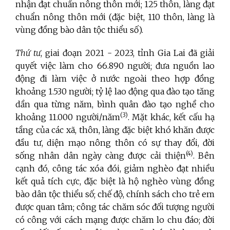
nhận đạt chuẩn nông thôn mới; 125 thôn, làng đạt
chuẩn nông thôn mới (đặc biệt, 110 thôn, làng là
vùng đồng bào dân tộc thiểu số).
Thứ tư
, giai đoạn 2021 - 2023, tỉnh Gia Lai đã giải
quyết việc làm cho 66.890 người; đưa nguồn lao
động đi làm việc ở nước ngoài theo hợp đồng
khoảng 1.530 người; tỷ lệ lao động qua đào tạo tăng
dần qua từng năm, bình quân đào tạo nghề cho
(3)
khoảng 11.000 người/năm
. Mặt khác, kết cấu hạ
tầng của các xã, thôn, làng đặc biệt khó khăn được
đầu tư, diện mạo nông thôn có sự thay đổi, đời
(4)
sống nhân dân ngày càng được cải thiện
. Bên
cạnh đó, công tác xóa đói, giảm nghèo đạt nhiều
kết quả tích cực, đặc biệt là hộ nghèo vùng đồng
bào dân tộc thiểu số; chế độ, chính sách cho trẻ em
được quan tâm; công tác chăm sóc đối tượng người
có công với cách mạng được chăm lo chu đáo; đời