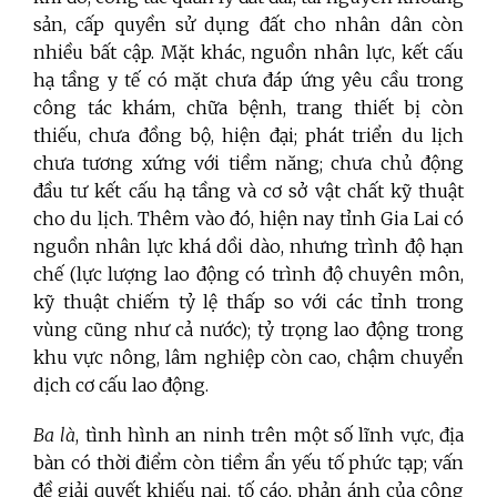
sản, cấp quyền sử dụng đất cho nhân dân còn
nhiều bất cập. Mặt khác, nguồn nhân lực, kết cấu
hạ tầng y tế có mặt chưa đáp ứng yêu cầu trong
công tác khám, chữa bệnh, trang thiết bị còn
thiếu, chưa đồng bộ, hiện đại; phát triển du lịch
chưa tương xứng với tiềm năng; chưa chủ động
đầu tư kết cấu hạ tầng và cơ sở vật chất kỹ thuật
cho du lịch. Thêm vào đó, hiện nay tỉnh Gia Lai có
nguồn nhân lực khá dồi dào, nhưng trình độ hạn
chế (lực lượng lao động có trình độ chuyên môn,
kỹ thuật chiếm tỷ lệ thấp so với các tỉnh trong
vùng cũng như cả nước); tỷ trọng lao động trong
khu vực nông, lâm nghiệp còn cao, chậm chuyển
dịch cơ cấu lao động.
Ba là
, tình hình an ninh trên một số lĩnh vực, địa
bàn có thời điểm còn tiềm ẩn yếu tố phức tạp; vấn
đề giải quyết khiếu nại, tố cáo, phản ánh của công