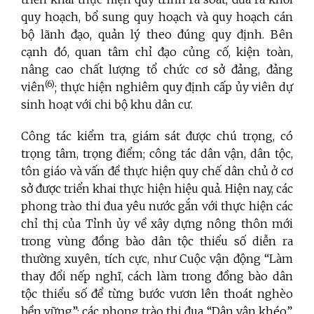
quy hoạch, bổ sung quy hoạch và quy hoạch cán
bộ lãnh đạo, quản lý theo đúng quy định. Bên
cạnh đó, quan tâm chỉ đạo củng cố, kiện toàn,
nâng cao chất lượng tổ chức cơ sở đảng, đảng
(6)
viên
; thực hiện nghiêm quy định cấp ủy viên dự
sinh hoạt với chi bộ khu dân cư.
Công tác kiểm tra, giám sát được chú trọng, có
trọng tâm, trọng điểm; công tác dân vận, dân tộc,
tôn giáo và vấn đề thực hiện quy chế dân chủ ở cơ
sở được triển khai thực hiện hiệu quả. Hiện nay, các
phong trào thi đua yêu nước gắn với thực hiện các
chỉ thị của Tỉnh ủy về xây dựng nông thôn mới
trong vùng đồng bào dân tộc thiểu số diễn ra
thường xuyên, tích cực, như Cuộc vận động “Làm
thay đổi nếp nghĩ, cách làm trong đồng bào dân
tộc thiểu số để từng bước vươn lên thoát nghèo
bền vững”; các phong trào thi đua “Dân vận khéo”,