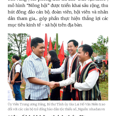
mô hình “Nông hội” được triển khai sâu rộng, thu
hút đông đảo cán bộ, đoàn viên, hội viên và nhân
dân tham gia,... góp phần thực hiện thắng lợi các
mục tiêu kinh tế - xã hội trên địa bàn.
Ủy Viên Trung ương Đảng, Bí thư Tỉnh ủy Gia Lai Hồ Văn Niên trao
đổi với các cán bộ trẻ đồng bào dân tộc thiểu số_Nguồn: nhadan.vn