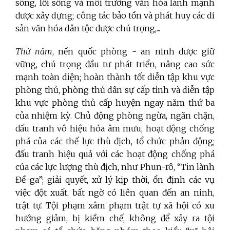
sống, lối sống và môi trường văn hóa lành mạnh
được xây dựng; công tác bảo tồn và phát huy các di
sản văn hóa dân tộc được chú trọng,...
Thứ năm
, nền quốc phòng - an ninh được giữ
vững, chú trọng đầu tư phát triển, nâng cao sức
mạnh toàn diện; hoàn thành tốt diễn tập khu vực
phòng thủ, phòng thủ dân sự cấp tỉnh và diễn tập
khu vực phòng thủ cấp huyện ngay năm thứ ba
của nhiệm kỳ. Chủ động phòng ngừa, ngăn chặn,
đấu tranh vô hiệu hóa âm mưu, hoạt động chống
phá của các thế lực thù địch, tổ chức phản động;
đấu tranh hiệu quả với các hoạt động chống phá
của các lực lượng thù địch, như Phun-rô, “Tin lành
Đề-ga”; giải quyết, xử lý kịp thời, ổn định các vụ
việc đột xuất, bất ngờ có liên quan đến an ninh,
trật tự. Tội phạm xâm phạm trật tự xã hội có xu
hướng giảm, bị kiềm chế, không để xảy ra tội