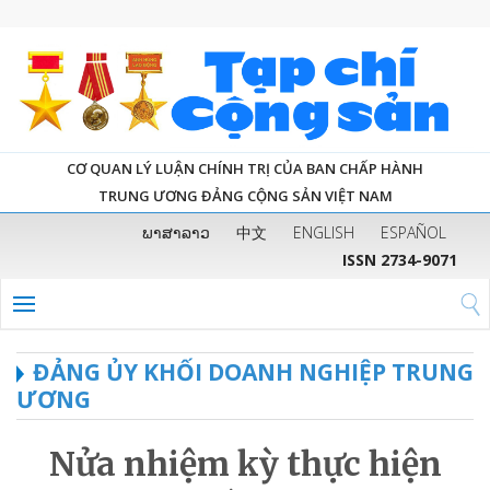
CƠ QUAN LÝ LUẬN CHÍNH TRỊ CỦA BAN CHẤP HÀNH
TRUNG ƯƠNG ĐẢNG CỘNG SẢN VIỆT NAM
ພາສາລາວ
中文
ENGLISH
ESPAÑOL
ISSN 2734-9071
ĐẢNG ỦY KHỐI DOANH NGHIỆP TRUNG
ƯƠNG
Nửa nhiệm kỳ thực hiện