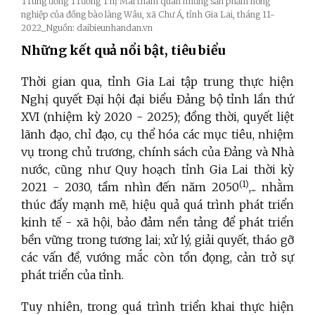
Trung ương Trương Thị Mai tham quan những sản phẩm nông
nghiệp của đồng bào làng Wâu, xã Chư Á, tỉnh Gia Lai, tháng 11-
2022_Nguồn: daibieunhandan.vn
Những kết quả nổi bật, tiêu biểu
Thời gian qua, tỉnh Gia Lai tập trung thực hiện
Nghị quyết Đại hội đại biểu Đảng bộ tỉnh lần thứ
XVI (nhiệm kỳ 2020 - 2025); đồng thời, quyết liệt
lãnh đạo, chỉ đạo, cụ thể hóa các mục tiêu, nhiệm
vụ trong chủ trương, chính sách của Đảng và Nhà
nước, cũng như Quy hoạch tỉnh Gia Lai thời kỳ
(
1)
2021 - 2030, tầm nhìn đến năm 2050
,... nhằm
thúc đẩy mạnh mẽ, hiệu quả quá trình phát triển
kinh tế - xã hội, bảo đảm nền tảng để phát triển
bền vững trong tương lai; xử lý, giải quyết, tháo gỡ
các vấn đề, vướng mắc còn tồn đọng, cản trở sự
phát triển của tỉnh.
Tuy nhiên, trong quá trình triển khai thực hiện