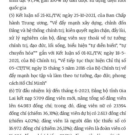
sinh đạt 97,3%; gần 100% hộ dân được sử dụng điện lưới
quốc gia
(5)
Kết luận số 21-KL/TW, ngày 25-10-2021, của Ban Chấp
hành Trung ương, “Về đẩy mạnh xây dựng, chỉnh đốn
Đảng và hệ thống chính trị; kiên quyết ngăn chặn, đẩy lùi,
xử lý nghiêm cán bộ, đảng viên suy thoái về tư tưởng
chính trị, đạo đức, lối sống, biểu hiện “tự diễn biến”, “tự
chuyển hóa””
gắn với Kết luận số 01-KL/TW, ngày 18-5-
2021, của Bộ Chính trị, “Về tiếp tục thực hiện Chỉ thị số
05-CT/TW, ngày 15 tháng 5 năm 2016 của Bộ Chính trị về
đẩy mạnh học tập và làm theo tư tưởng, đạo đức, phong
cách Hồ Chí Minh”
(6) Từ đầu nhiệm kỳ đến tháng 6-2023, Đảng bộ tỉnh Gia
Lai kết nạp 5.709 đảng viên mới, nâng tổng số đảng viên
lên 64.983 đồng chí; trong đó, đảng viên nữ có 23.594
đồng chí (chiếm 36,31%); đảng viên dự bị có 2.613 đồng chí
(chiếm 4,02%); đảng viên là người dân tộc thiểu số có
16.972 đồng chí (chiếm 26,11%); đảng viên là đoàn viên có