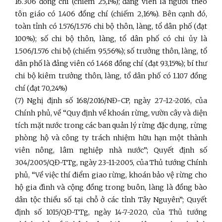
16.306 đồng chí (chiếm 25,1%); đảng viên là người theo
tôn giáo có 1.406 đồng chí (chiếm 2,16%). Bên cạnh đó,
toàn tỉnh có 1.576/1.576 chi bộ thôn, làng, tổ dân phố (đạt
100%); số chi bộ thôn, làng, tổ dân phố có chi ủy là
1.506/1.576 chi bộ (chiếm 95,56%); số trưởng thôn, làng, tổ
dân phố là đảng viên có 1.468 đồng chí (đạt 93,15%); bí thư
chi bộ kiêm trưởng thôn, làng, tổ dân phố có 1.107 đồng
chí (đạt 70,24%)
(7)
Nghị định số 168/2016/NĐ-CP, ngày 27-12-2016, của
Chính phủ, về “Quy định về khoán rừng, vườn cây và diện
tích mặt nước trong các ban quản lý rừng đặc dụng, rừng
phòng hộ và công ty trách nhiệm hữu hạn một thành
viên nông, lâm nghiệp nhà nước”; Quyết định số
304/2005/QĐ-TTg, ngày 23-11-2005, của Thủ tướng Chính
phủ, “Về việc thí điểm giao rừng, khoán bảo vệ rừng cho
hộ gia đình và cộng đồng trong buôn, làng là đồng bào
dân tộc thiểu số tại chỗ ở các tỉnh Tây Nguyên”; Quyết
định số 1015/QĐ-TTg, ngày 14-7-2020, của Thủ tướng