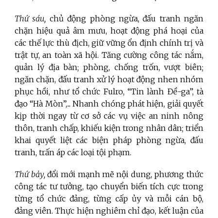
Thứ sáu,
chủ động phòng ngừa, đấu tranh ngăn
chặn hiệu quả âm mưu, hoạt động phá hoại của
các thế lực thù địch, giữ vững ổn định chính trị và
trật tự, an toàn xã hội. Tăng cường công tác nắm,
quản lý địa bàn; phòng, chống trốn, vượt biên;
ngăn chặn, đấu tranh xử lý hoạt động nhen nhóm
phục hồi, như tổ chức Fulro, “Tin lành Đề-ga”, tà
đạo “Hà Mòn”,... Nhanh chóng phát hiện, giải quyết
kịp thời ngay từ cơ sở các vụ việc an ninh nông
thôn, tranh chấp, khiếu kiện trong nhân dân; triển
khai quyết liệt các biện pháp phòng ngừa, đấu
tranh, trấn áp các loại tội phạm.
Thứ bảy,
đổi mới mạnh mẽ nội dung, phương thức
công tác tư tưởng, tạo chuyển biến tích cực trong
từng tổ chức đảng, từng cấp ủy và mỗi cán bộ,
đảng viên. Thực hiện nghiêm chỉ đạo, kết luận của