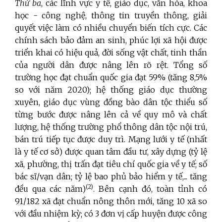
Thứ ba
, các lĩnh vực y tế, giáo dục, văn hóa, khoa
học - công nghệ, thông tin truyền thông, giải
quyết việc làm có nhiều chuyển biến tích cực. Các
chính sách bảo đảm an sinh, phúc lợi xã hội được
triển khai có hiệu quả, đời sống vật chất, tinh thần
của người dân được nâng lên rõ rệt. Tổng số
trường học đạt chuẩn quốc gia đạt 59% (tăng 8,5%
so với năm 2020); hệ thống giáo dục thường
xuyên, giáo dục vùng đồng bào dân tộc thiểu số
từng bước được nâng lên cả về quy mô và chất
lượng, hệ thống trường phổ thông dân tộc nội trú,
bán trú tiếp tục được duy trì. Mạng lưới y tế (nhất
là y tế cơ sở) được quan tâm đầu tư, xây dựng (tỷ lệ
xã, phường, thị trấn đạt tiêu chí quốc gia về y tế; số
bác sĩ/vạn dân; tỷ lệ bao phủ bảo hiểm y tế,... tăng
(2)
đều qua các năm)
.
Bên cạnh đó, toàn tỉnh có
91/182 xã đạt chuẩn nông thôn mới, tăng 10 xã so
với đầu nhiệm kỳ; có 3 đơn vị cấp huyện được công