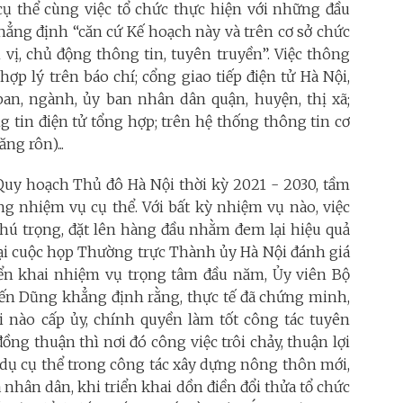
cụ thể cùng việc tổ chức thực hiện với những đầu
hẳng định “căn cứ Kế hoạch này và trên cơ sở chức
 vị, chủ động thông tin, tuyên truyền”. Việc thông
hợp lý trên báo chí; cổng giao tiếp điện tử Hà Nội,
 ban, ngành, ủy ban nhân dân quận, huyện, thị xã;
g tin điện tử tổng hợp; trên hệ thống thông tin cơ
ng rôn)...
 Quy hoạch Thủ đô Hà Nội thời kỳ 2021 - 2030, tầm
g nhiệm vụ cụ thể. Với bất kỳ nhiệm vụ nào, việc
chú trọng, đặt lên hàng đầu nhằm đem lại hiệu quả
ại cuộc họp Thường trực Thành ủy Hà Nội đánh giá
iển khai nhiệm vụ trọng tâm đầu năm, Ủy viên Bộ
iến Dũng khẳng định rằng, thực tế đã chứng minh,
nào cấp ủy, chính quyền làm tốt công tác tuyên
ồng thuận thì nơi đó công việc trôi chảy, thuận lợi
í dụ cụ thể trong công tác xây dựng nông thôn mới,
 nhân dân, khi triển khai dồn điền đổi thửa tổ chức