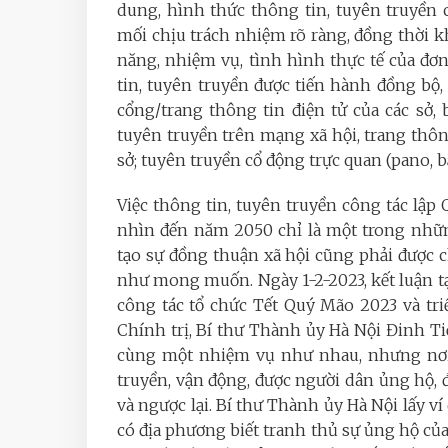
dung, hình thức thông tin, tuyên truyền 
mối chịu trách nhiệm rõ ràng, đồng thời k
năng, nhiệm vụ, tình hình thực tế của đơn
tin, tuyên truyền được tiến hành đồng bộ, 
cổng/trang thông tin điện tử của các sở,
tuyên truyền trên mạng xã hội, trang thôn
sở; tuyên truyền cổ động trực quan (pano, bă
Việc thông tin, tuyên truyền công tác lập
nhìn đến năm 2050 chỉ là một trong nhữn
tạo sự đồng thuận xã hội cũng phải được 
như mong muốn. Ngày 1-2-2023, kết luận t
công tác tổ chức Tết Quý Mão 2023 và tr
Chính trị, Bí thư Thành ủy Hà Nội Đinh T
cùng một nhiệm vụ như nhau, nhưng nơi 
truyền, vận động, được người dân ủng hộ, đ
và ngược lại. Bí thư Thành ủy Hà Nội lấy v
có địa phương biết tranh thủ sự ủng hộ của