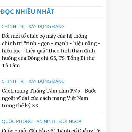
ĐỌC NHIỀU NHẤT
CHÍNH TRỊ - XÂY DỰNG ĐẢNG
Đổi mới tổ chức bộ máy của hệ thống
chính trị “tinh - gọn - mạnh - hiệu năng -
hiệu lực - hiệu quả” theo tinh thần định
hướng của Đồng chí GS, TS, Tổng Bí thư
Tô Lâm
CHÍNH TRỊ - XÂY DỰNG ĐẢNG
Cách mạng Tháng Tám năm 1945 - Bước
ngoặt vĩ đại của cách mạng Việt Nam
trong thế kỷ XX
QUỐC PHÒNG - AN NINH - ĐỐI NGOẠI
Cuộc chiến đấu bảo vệ Thành cổ Quảng Trị