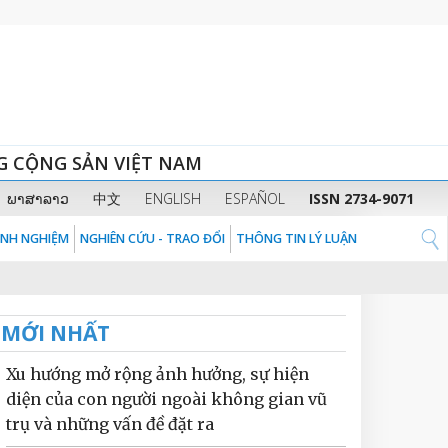
G CỘNG SẢN VIỆT NAM
ພາສາລາວ
中文
ENGLISH
ESPAÑOL
ISSN 2734-9071
KINH NGHIỆM
NGHIÊN CỨU - TRAO ĐỔI
THÔNG TIN LÝ LUẬN
MỚI NHẤT
Xu hướng mở rộng ảnh hưởng, sự hiện
diện của con người ngoài không gian vũ
trụ và những vấn đề đặt ra