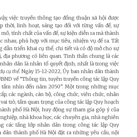
y, việc truyền thông tạo đồng thuận xã hội được
 thời, linh hoạt, sáng tạo đối với từng vấn đề, sự
 mô, tính chất của vấn đề, sự kiện diễn ra mà thành
 nhau, phù hợp với mục tiêu, nhiệm vụ đề ra. Tất
g dẫn triển khai cụ thể, chi tiết và có độ mở cho sự
vị, địa phương có liên quan. Tinh thần chung là các
nhân dân là nhân tố quyết định, nhất là trong việc
dụ cụ thể.
Ngày 15-12-2022, Ủy ban nhân dân thành
BND về “Thông tin, tuyên truyền công tác lập Quy
0, tầm nhìn đến năm 2050”. Một trong những mục
cấp, các ngành, cán bộ, công chức, viên chức, nhân
 vai trò, tầm quan trọng của công tác lập Quy hoạch
 thành phố Hà Nội; huy động sự tham gia góp ý của
hề nghiệp, nhà khoa học, các chuyên gia, nhà nghiên
ng các tầng lớp nhân dân trong công tác lập Quy
 dân thành phố Hà Nội đặt ra những yêu cầu, nội