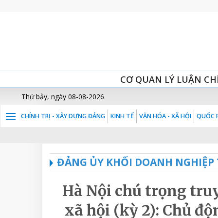
CƠ QUAN LÝ LUẬN CH
Thứ bảy, ngày 08-08-2026
CHÍNH TRỊ - XÂY DỰNG ĐẢNG
KINH TẾ
VĂN HÓA - XÃ HỘI
QUỐC P
ĐẢNG ỦY KHỐI DOANH NGHIỆP
Hà Nội chú trọng tru
xã hội (kỳ 2): Chủ độ