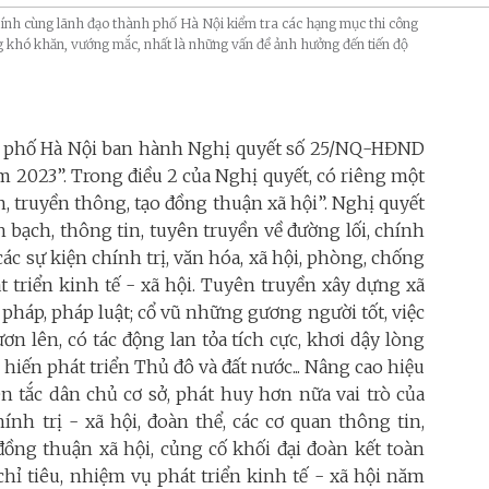
nh cùng lãnh đạo thành phố Hà Nội kiểm tra các hạng mục thi công
 khó khăn, vướng mắc, nhất là những vấn đề ảnh hưởng đến tiến độ
h phố Hà Nội ban hành Nghị quyết số 25/NQ-HĐND
ăm 2023”. Trong điều 2 của Nghị quyết, có riêng một
, truyền thông, tạo đồng thuận xã hội”. Nghị quyết
h bạch, thông tin, tuyên truyền về đường lối, chính
ác sự kiện chính trị, văn hóa, xã hội, phòng, chống
t triển kinh tế - xã hội. Tuyên truyền xây dựng xã
pháp, pháp luật; cổ vũ những gương người tốt, việc
ơn lên, có tác động lan tỏa tích cực, khơi dậy lòng
hiến phát triển Thủ đô và đất nước... Nâng cao hiệu
n tắc dân chủ cơ sở, phát huy hơn nữa vai trò của
ính trị - xã hội, đoàn thể, các cơ quan thông tin,
ồng thuận xã hội, củng cố khối đại đoàn kết toàn
 chỉ tiêu, nhiệm vụ phát triển kinh tế - xã hội năm