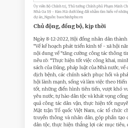
Ủy viên Bộ Chính trị, Thủ tướng Chính phủ Phạm Minh Chí
Nhà Ga S9 - Kim Mã dưới lòng đất nhằm tìm hiểu về những
dự án_Nguồn: baochinhphu.vn
Chủ động, đồng bộ, kịp thời
Ngày 8-12-2022, Hội đồng nhân dân thàn
“Về kế hoạch phát triển kinh tế - xã hội n
nội dung về “tăng cường công tác thông tin
nêu rõ: “Thực hiện tốt việc công khai, min
sách của Đảng, pháp luật của Nhà nước, về c
dịch bệnh, các chính sách phục hồi và phá
hội lành mạnh, sống và làm việc theo Hiến 
tốt, những điển hình tiên tiến, vượt khó vư
yêu nước, tự hào dân tộc và khát vọng cống 
quả công tác dân vận, thực hiện tốt nguyê
Mặt trận Tổ quốc Việt Nam, các tổ chức ch
truyền thông và nhân dân, góp phần tạo đ
dân tộc, thực hiện thắng lợi các mục tiêu,