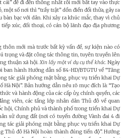
 cái” để đi đến thống nhất rồi mới bắt tay vào thực
một số nơi thì “trầy trật” dồn điền đổi thửa, gây ra
u bàn bạc với dân. Khi xảy ra khúc mắc, thay vì chủ
 tiếp xúc, đối thoại, có cán bộ lãnh đạo địa phương
 thôn mới mà trước bất kỳ vấn đề, sự kiện nào có
ú trọng và đặt công tác thông tin, tuyên truyền lên
ồng thuận xã hội.
Xin lấy một ví dụ cụ thể khác
. Ngày
Nội ban hành Hướng dẫn số 84-HD/BTGTU về “Tăng
ông tác giải phóng mặt bằng, phục vụ triển khai Dự
ố Hà Nội”. Bản hướng dẫn nêu rõ mục đích là: “Tạo
thức và hành động của các cấp ủy, chính quyền, các
 đảng viên, các tầng lớp nhân dân Thủ đô về quan
ốc hội, Chính phủ và thành phố trong triển khai Dự
nhân sử dụng đất (nơi có tuyến đường Vành đai 4 đi
ông tác giải phóng mặt bằng phục vụ triển khai Dự
ng Thủ đô Hà Nội hoàn thành đúng tiến độ”. Hướng