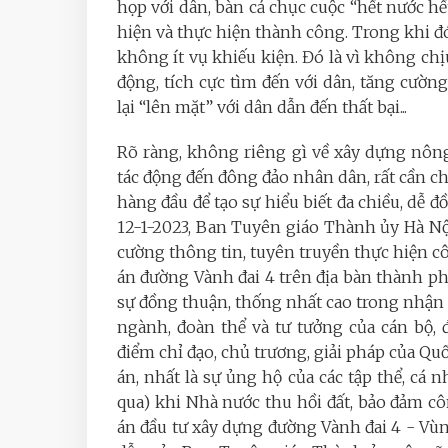
họp với dân, bàn cả chục cuộc “hết nước hết
hiện và thực hiện thành công. Trong khi đó, 
không ít vụ khiếu kiện. Đó là vì không chị
động, tích cực tìm đến với dân, tăng cường
lại “lên mặt” với dân dẫn đến thất bại...
Rõ ràng, không riêng gì về xây dựng nông
tác động đến đông đảo nhân dân, rất cần ch
hàng đầu để tạo sự hiểu biết đa chiều, dễ đ
12-1-2023, Ban Tuyên giáo Thành ủy Hà 
cường thông tin, tuyên truyền thực hiện c
án đường Vành đai 4 trên địa bàn thành ph
sự đồng thuận, thống nhất cao trong nhận 
ngành, đoàn thể và tư tưởng của cán bộ,
điểm chỉ đạo, chủ trương, giải pháp của Qu
án, nhất là sự ủng hộ của các tập thể, cá 
qua) khi Nhà nước thu hồi đất, bảo đảm c
án đầu tư xây dựng đường Vành đai 4 - Vù