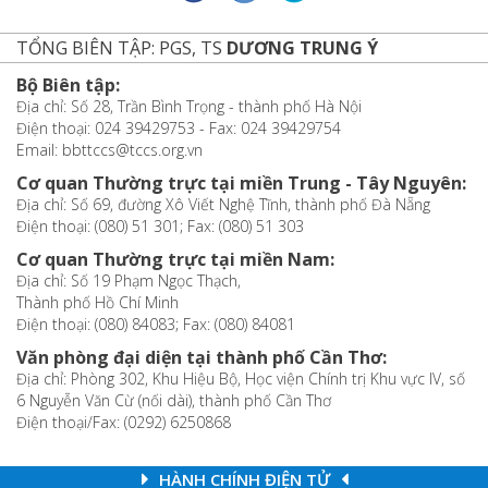
TỔNG BIÊN TẬP: PGS, TS
DƯƠNG TRUNG Ý
Bộ Biên tập:
Địa chỉ: Số 28, Trần Bình Trọng - thành phố Hà Nội
Điện thoại: 024 39429753 - Fax: 024 39429754
Email: bbttccs@tccs.org.vn
Cơ quan Thường trực tại miền Trung - Tây Nguyên:
Địa chỉ: Số 69, đường Xô Viết Nghệ Tĩnh, thành phố Đà Nẵng
Điện thoại: (080) 51 301; Fax: (080) 51 303
Cơ quan Thường trực tại miền Nam:
Địa chỉ: Số 19 Phạm Ngọc Thạch,
Thành phố Hồ Chí Minh
Điện thoại: (080) 84083; Fax: (080) 84081
Văn phòng đại diện tại thành phố Cần Thơ:
Địa chỉ: Phòng 302, Khu Hiệu Bộ, Học viện Chính trị Khu vực IV, số
6 Nguyễn Văn Cừ (nối dài), thành phố Cần Thơ
Điện thoại/Fax: (0292) 6250868
HÀNH CHÍNH ĐIỆN TỬ