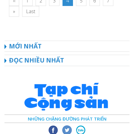
‹‹
1
2
3
4
5
6
7
»
Last
MỚI NHẤT
ĐỌC NHIỀU NHẤT
NHỮNG CHẶNG ĐƯỜNG PHÁT TRIỂN