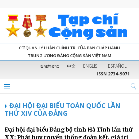
CƠ QUAN LÝ LUẬN CHÍNH TRỊ CỦA BAN CHẤP HÀNH
TRUNG ƯƠNG ĐẢNG CỘNG SẢN VIỆT NAM
ພາສາລາວ
中文
ENGLISH
ESPAÑOL
ISSN 2734-9071
ĐẠI HỘI ĐẠI BIỂU TOÀN QUỐC LẦN
THỨ XIV CỦA ĐẢNG
Đại hội đại biểu Đảng bộ tỉnh Hà Tĩnh lần thứ
XX: Phát huy truyền thống đoàn kết, giá trị