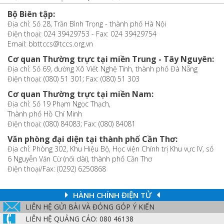
Bộ Biên tập:
Địa chỉ: Số 28, Trần Bình Trọng - thành phố Hà Nội
Điện thoại: 024 39429753 - Fax: 024 39429754
Email: bbttccs@tccs.org.vn
Cơ quan Thường trực tại miền Trung - Tây Nguyên:
Địa chỉ: Số 69, đường Xô Viết Nghệ Tĩnh, thành phố Đà Nẵng
Điện thoại: (080) 51 301; Fax: (080) 51 303
Cơ quan Thường trực tại miền Nam:
Địa chỉ: Số 19 Phạm Ngọc Thạch,
Thành phố Hồ Chí Minh
Điện thoại: (080) 84083; Fax: (080) 84081
Văn phòng đại diện tại thành phố Cần Thơ:
Địa chỉ: Phòng 302, Khu Hiệu Bộ, Học viện Chính trị Khu vực IV, số
6 Nguyễn Văn Cừ (nối dài), thành phố Cần Thơ
Điện thoại/Fax: (0292) 6250868
HÀNH CHÍNH ĐIỆN TỬ
LIÊN HỆ GỬI BÀI VÀ ĐÓNG GÓP Ý KIẾN
LIÊN HỆ QUẢNG CÁO: 080 46138