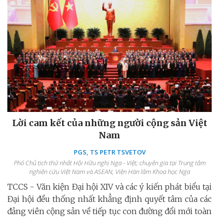
Lời cam kết của những người cộng sản Việt
Nam
PGS, TS PETR TSVETOV
Phó Chủ tịch thứ nhất Hội Hữu nghị Nga - Việt; chuyên gia tại Trung tâm
nghiên cứu Việt Nam và ASEAN, Viện Hàn lâm Khoa học Nga
TCCS - Văn kiện Đại hội XIV và các ý kiến phát biểu tại
Đại hội đều thống nhất khẳng định quyết tâm của các
đảng viên cộng sản về tiếp tục con đường đổi mới toàn