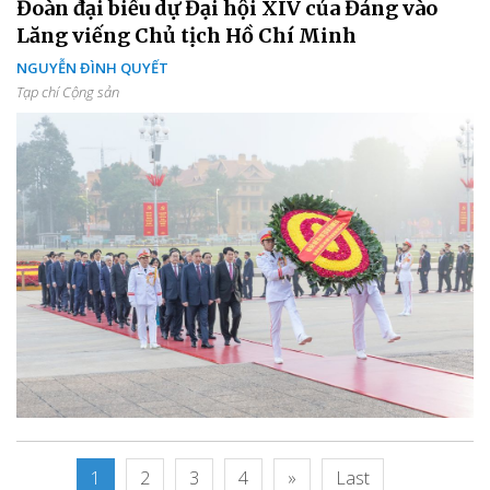
Đoàn đại biểu dự Đại hội XIV của Đảng vào
Lăng viếng Chủ tịch Hồ Chí Minh
NGUYỄN ĐÌNH QUYẾT
Tạp chí Cộng sản
1
2
3
4
»
Last