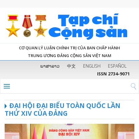
CƠ QUAN LÝ LUẬN CHÍNH TRỊ CỦA BAN CHẤP HÀNH
TRUNG ƯƠNG ĐẢNG CỘNG SẢN VIỆT NAM
ພາສາລາວ
中文
ENGLISH
ESPAÑOL
ISSN 2734-9071
ĐẠI HỘI ĐẠI BIỂU TOÀN QUỐC LẦN
THỨ XIV CỦA ĐẢNG