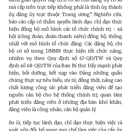
mà cấp trên trực tiếp không phải là tỉnh ủy, thành
ủy, đảng ủy trực thuộc Trung ương”. Nghiên cứu,
báo cáo cấp có thẩm quyền lãnh đạo, chỉ đạo thực
hiện đồng bộ mô hình các tổ chức chính trị - xã
hội (công đoàn, đoàn thanh niên) đồng bộ, thống
nhất với mô hình tổ chức đảng. Các đảng bộ, chi
bộ cơ sở trong DNNN thực hiện tốt chức năng,
nhiệm vụ theo Quy định số 47-QĐ/TW và Quy
định số 48-QĐ/TW của Ban Bí thư. Đẩy mạnh phát
hiện, bồi dưỡng, kết nạp vào Đảng những quần
chúng thực sự tiêu biểu, ưu tú; đồng thời, nâng cao
chất lượng công tác phát triển đảng viên để tạo
nguồn cán bộ cho hệ thống chính trị; quan tâm
phát triển đảng viên ở những địa bàn khó khăn,
đảng viên là công nhân, cán bộ quản lý.
Ba là,
tiếp tục lãnh đạo, chỉ đạo thực hiện việc rà
soát, sửa đổi, bổ sung quy chế làm việc của cấp ủy