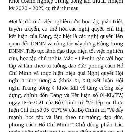
Khối doanh nghiệp Trung ương lần thứ III, nhiệm
kỳ 2020 - 2025; cụ thể như sau:
Một là,
đổi mới việc nghiên cứu, học tập, quán triệt,
tuyên truyền, cụ thể hóa các nghị quyết, chỉ thị,
kết luận của Đảng, đặc biệt là các nghị quyết liên
quan đến DNNN và công tác xây dựng Đảng trong
DNNN
.
Tiếp tục lãnh đạo thực hiện tốt việc nghiên
cứu, học tập chủ nghĩa Mác - Lê-nin gắn với học
tập và làm theo tư tưởng, đạo đức, phong cách Hồ
Chí Minh và thực hiện hiệu quả Nghị quyết Hội
nghị Trung ương 4 (khóa XI, XII), Kết luận Hội
nghị Trung ương 4 khóa XIII về tăng cường xây
dựng, chỉnh đốn Đảng và Kết luận số 01-KL/TW,
ngày 18-5-2021, của Bộ Chính trị, “Về tiếp tục thực
hiện Chỉ thị số 05-CT/TW của Bộ Chính trị “Về đẩy
mạnh học tập và làm theo tư tưởng, đạo đức,
phong cách Hồ Chí Minh””. Chủ động phản bác,
ngăn chặn các thông tin, quan điểm xuyên tạc, sai