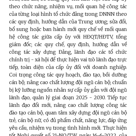
theo chức năng, nhiệm vụ, mối quan hệ công tác
của từng loại hình tổ chức đảng trong DNNN theo
các quy định, hướng dẫn của Trung ương; sửa đổi,
bổ sung hoặc ban hành mới quy chế về mối quan
hệ công tác giữa cấp ủy với HĐQT/HĐTV, tổng
giám đốc; các quy chế, quy định, hướng dẫn về
công tác xây dựng Đảng, lãnh đạo các tổ chức
chính trị - xã hội để thực hiện vai trò lãnh đạo trực
tiếp, toàn diện của cấp ủy đối với doanh nghiệp.
Coi trọng công tác quy hoạch, đào tạo, bồi dưỡng
cán bộ; nâng cao chất lượng đội ngũ cán bộ; chuẩn
bị kỹ lưỡng nguồn nhân sự cấp ủy gắn với đội ngũ
lãnh đạo, quản lý giai đoạn 2025 - 2030. Tiếp tục
lãnh đạo đổi mới, nâng cao chất lượng công tác
đào tạo cán bộ, quan tâm xây dựng đội ngũ cán bộ
trẻ, cán bộ nữ, có đủ phẩm chất, năng lực, đáp ứng
yêu cầu, nhiệm vụ trong tình hình mới. Thực hiện
tốt Nghị quyết số 21-NQ/TW, ngày 16-6-2022, của