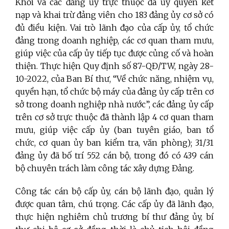
Khối và các đảng ủy trực thuộc đã ủy quyền kết
nạp và khai trừ đảng viên cho 183 đảng ủy cơ sở có
đủ điều kiện.
Vai trò lãnh đạo của cấp ủy, tổ chức
đảng trong doanh nghiệp, các cơ quan tham mưu,
giúp việc của cấp ủy tiếp tục được củng cố và hoàn
thiện. Thực hiện Quy định số 87-QĐ/TW, ngày 28-
10-2022, của Ban Bí thư, “Về chức năng, nhiệm vụ,
quyền hạn, tổ chức bộ máy của đảng ủy cấp trên cơ
sở trong doanh nghiệp nhà nước”, các đảng ủy cấp
trên cơ sở trực thuộc đã thành lập 4 cơ quan tham
mưu, giúp việc cấp ủy (ban tuyên giáo, ban tổ
chức, cơ quan ủy ban kiểm tra, văn phòng); 31/31
đảng ủy đã bố trí 552 cán bộ, trong đó có 439 cán
bộ chuyên trách làm công tác xây dựng Đảng.
Công tác cán bộ cấp ủy, cán bộ lãnh đạo, quản lý
được quan tâm, chú trọng. Các cấp ủy đã lãnh đạo,
thực hiện nghiêm chủ trương bí thư đảng ủy, bí