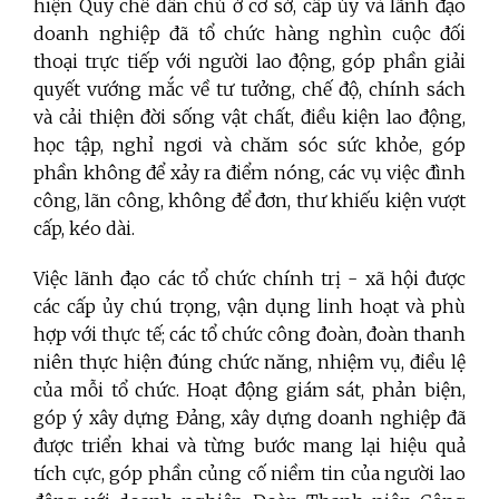
hiện Quy chế dân chủ ở cơ sở, cấp ủy và lãnh đạo
doanh nghiệp đã tổ chức hàng nghìn cuộc đối
thoại trực tiếp với người lao động, góp phần giải
quyết vướng mắc về tư tưởng, chế độ, chính sách
và cải thiện đời sống vật chất, điều kiện lao động,
học tập, nghỉ ngơi và chăm sóc sức khỏe, góp
phần không để xảy ra điểm nóng, các vụ việc đình
công, lãn công, không để đơn, thư khiếu kiện vượt
cấp, kéo dài.
Việc lãnh đạo các tổ chức chính trị - xã hội được
các cấp ủy chú trọng, vận dụng linh hoạt và phù
hợp với thực tế; các tổ chức công đoàn, đoàn thanh
niên thực hiện đúng chức năng, nhiệm vụ, điều lệ
của mỗi tổ chức. Hoạt động giám sát, phản biện,
góp ý xây dựng Đảng, xây dựng doanh nghiệp đã
được triển khai và từng bước mang lại hiệu quả
tích cực, góp phần củng cố niềm tin của người lao