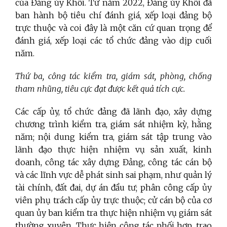
của Đảng ủy Khối. Từ năm 2022, Đảng ủy Khối đã
ban hành bộ tiêu chí đánh giá, xếp loại đảng bộ
trực thuộc và coi đây là một căn cứ quan trọng để
đánh giá, xếp loại các tổ chức đảng vào dịp cuối
năm.
Thứ ba, công tác kiểm tra, giám sát, phòng, chống
tham nhũng, tiêu cực đạt được kết quả tích cực.
Các cấp ủy, tổ chức đảng đã lãnh đạo, xây dựng
chương trình kiểm tra, giám sát nhiệm kỳ, hằng
năm; nội dung kiểm tra, giám sát tập trung vào
lãnh đạo thực hiện nhiệm vụ sản xuất, kinh
doanh, công tác xây dựng Đảng, công tác cán bộ
và các lĩnh vực dễ phát sinh sai phạm, như quản lý
tài chính, đất đai, dự án đầu tư; phân công cấp ủy
viên phụ trách cấp ủy trực thuộc; cử cán bộ của cơ
quan ủy ban kiểm tra thực hiện nhiệm vụ giám sát
thường xuyên. Thực hiện công tác phối hợp, trao