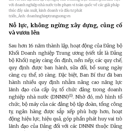
với doanh nghiệp nhà nước trên phạm vi toàn quốc về các giải pháp
thúc đẩy sản xuất, kinh doanh và đầu tư phát
triển_Ảnh: doanhnghieptrunguong.vn
Nỗ lực, không ngừng xây dựng, củng cố
và vươn lên
Sau hơn 16 năm thành lập, hoạt động của Đảng bộ
Khối Doanh nghiệp Trung ương (viết tắt là Đảng
bộ Khối) ngày càng ổn định, nền nếp; các quy chế,
quy định được ban hành, sửa đổi, bổ sung ngày
càng cụ thể, rõ ràng. Đặc biệt, Ban Bí thư đã ban
hành nhiều quy định nhằm nâng cao năng lực
lãnh đạo của cấp ủy, tổ chức đảng trong doanh
(1)
nghiệp nhà nước (DNNN)
. Nhờ đó, mô hình tổ
chức, bộ máy của các đảng bộ tập đoàn, tổng công
ty, ngân hàng được sắp xếp phù hợp hơn, hoạt
động hiệu lực, hiệu quả, góp phần phát huy vai trò
lãnh đạo của Đảng đối với các DNNN thuộc Đảng