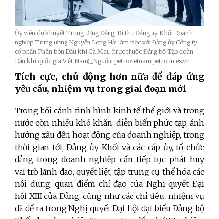
Ủy viên dự khuyết Trung ương Đảng, Bí thư Đảng ủy Khối Doanh
nghiệp Trung ương Nguyễn Long Hải làm việc với Đảng ủy Công ty
cổ phần Phân bón Dầu khí Cà Mau (trực thuộc Đảng bộ Tập đoàn
Dầu khí quốc gia Việt Nam)_Nguồn: petrovietnam.petrotimes.vn
Tích cực, chủ động hơn nữa để đáp ứng
yêu cầu, nhiệm vụ trong giai đoạn mới
Trong bối cảnh tình hình kinh tế thế giới và trong
nước còn nhiều khó khăn, diễn biến phức tạp, ảnh
hưởng xấu đến hoạt động của doanh nghiệp, trong
thời gian tới, Đảng ủy Khối và các cấp ủy, tổ chức
đảng trong doanh nghiệp cần tiếp tục phát huy
vai trò lãnh đạo, quyết liệt, tập trung cụ thể hóa các
nội dung, quan điểm chỉ đạo của Nghị quyết Đại
hội XIII của Đảng, cũng như các chỉ tiêu, nhiệm vụ
đã đề ra trong Nghị quyết Đại hội đại biểu Đảng bộ