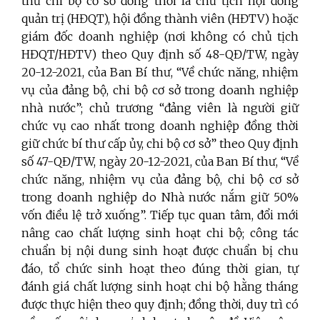
thư chi bộ cơ sở đồng thời là chủ tịch hội đồng
quản trị (HĐQT), hội đồng thành viên (HĐTV) hoặc
giám đốc doanh nghiệp (nơi không có chủ tịch
HĐQT/HĐTV) theo Quy định số 48-QĐ/TW, ngày
20-12-2021, của Ban Bí thư, “Về chức năng, nhiệm
vụ của đảng bộ, chi bộ cơ sở trong doanh nghiệp
nhà nước”; chủ trương “đảng viên là người giữ
chức vụ cao nhất trong doanh nghiệp đồng thời
giữ chức bí thư cấp ủy, chi bộ cơ sở” theo Quy định
số 47-QĐ/TW, ngày 20-12-2021, của Ban Bí thư, “Về
chức năng, nhiệm vụ của đảng bộ, chi bộ cơ sở
trong doanh nghiệp do Nhà nước nắm giữ 50%
vốn điều lệ trở xuống”. Tiếp tục quan tâm, đổi mới
nâng cao chất lượng sinh hoạt chi bộ; công tác
chuẩn bị nội dung sinh hoạt được chuẩn bị chu
đáo, tổ chức sinh hoạt theo đúng thời gian, tự
đánh giá chất lượng sinh hoạt chi bộ hằng tháng
được thực hiện theo quy định; đồng thời, duy trì có