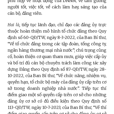
phù hợp về hoạt động của DNNN, về tấm gương
người tốt, việc tốt, về cách làm hay, sáng tạo của
cán bộ, đảng viên.
Hai là,
tiếp tục lãnh đạo, chỉ đạo các đảng ủy trực
thuộc hoàn thiện mô hình tổ chức đảng theo Quy
định số 60-QĐ/TW, ngày 8-3-2022, của Ban Bí thư,
“Về tổ chức đảng trong các tập đoàn, tổng công ty,
ngân hàng thương mại nhà nước”; chú trọng củng
cố, hoàn thiện cơ quan tham mưu, giúp việc cấp ủy
và bố trí đủ cán bộ chuyên trách làm công tác xây
dựng Đảng theo Quy định số
87-QĐ/TW, ngày 28-
10-2022, của Ban Bí thư, “Về chức năng, nhiệm vụ,
quyền hạn, tổ chức bộ máy của đảng ủy cấp trên cơ
sở trong doanh nghiệp nhà nước”. Tiếp tục thí
điểm giao một số quyền cấp trên cơ sở cho những
đảng ủy cơ sở có đủ điều kiện theo Quy định số
113-QĐ/TW, ngày 10-7-2023, của Ban Bí thư, “Về thí
điểm giao quyền cấp trên cơ sở cho đảng ủy cơ sở