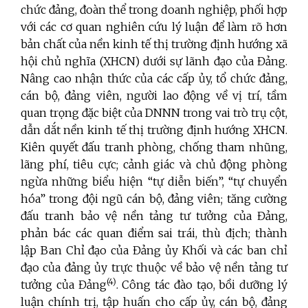
chức đảng, đoàn thể trong doanh nghiệp, phối hợp
với các cơ quan nghiên cứu lý luận để làm rõ hơn
bản chất của nền kinh tế thị trường định hướng xã
hội chủ nghĩa (XHCN) dưới sự lãnh đạo của Đảng.
Nâng cao nhận thức của các cấp ủy, tổ chức đảng,
cán bộ, đảng viên, người lao động về vị trí, tầm
quan trọng đặc biệt của DNNN trong vai trò trụ cột,
dẫn dắt nền kinh tế thị trường định hướng XHCN.
Kiên quyết đấu tranh phòng, chống tham nhũng,
lãng phí, tiêu cực; cảnh giác và chủ động phòng
ngừa những biểu hiện “tự diễn biến”, “tự chuyển
hóa” trong đội ngũ cán bộ, đảng viên; tăng cường
đấu tranh bảo vệ nền tảng tư tưởng của Đảng,
phản bác các quan điểm sai trái, thù địch; thành
lập Ban Chỉ đạo của Đảng ủy Khối và các ban chỉ
đạo của đảng ủy trực thuộc về bảo vệ nền tảng tư
(4)
tưởng của Đảng
. Công tác đào tạo, bồi dưỡng lý
luận chính trị, tập huấn cho cấp ủy, cán bộ, đảng