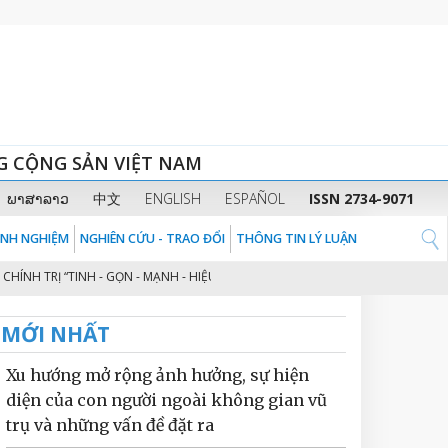
G CỘNG SẢN VIỆT NAM
ພາສາລາວ
中文
ENGLISH
ESPAÑOL
ISSN 2734-9071
KINH NGHIỆM
NGHIÊN CỨU - TRAO ĐỔI
THÔNG TIN LÝ LUẬN
TRỊ “TINH - GỌN - MẠNH - HIỆU NĂNG - HIỆU LỰC - HIỆU QUẢ” THEO TINH T
MỚI NHẤT
Xu hướng mở rộng ảnh hưởng, sự hiện
diện của con người ngoài không gian vũ
trụ và những vấn đề đặt ra