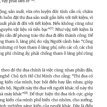
 vậy phải làm rẻ”
.
ộng, sản xuất, vừa rèn luyện đức tính cần cù, chăm
h luôn đặt thi đua sản xuất gắn liền với tiết kiệm, vì
 xuất phải đi đôi với tiết kiệm. Nếu không cũng như
(7)
 nguyên vật liệu và tiền bạc”
. Như vậy, tiết kiệm là
iện cần để phong trào thi đua đi đến thành công. Để
ng tham ô, lãng phí; do vậy, Người cảnh báo: “Công
, nhưng có bọn tham ô lãng phí, nên các cô, các chú
ng phí chừng ấy; phải chống tham ô lãng phí cũng
, theo đó thi đua chính là việc cùng nhau phấn đấu,
 nghề. Chủ tịch Hồ Chí Minh cho rằng: “Thi đua có
áng kiến của mình, học hỏi điều hay lẫn nhau, giúp
 bộ... Người này thi đua với người khác, tổ này thi
(9)
nhà máy khác”
. Để thực hiện thi đua tích cực, giúp
sáng kiến của mình phổ biến cho nhóm, cho xưởng,
inh nghiệm sáng kiến của người khác. Đây là điều