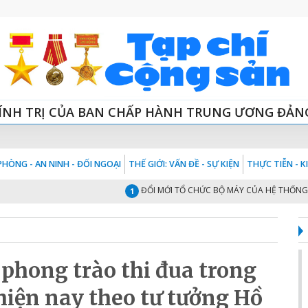
ÍNH TRỊ CỦA BAN CHẤP HÀNH TRUNG ƯƠNG ĐẢN
HÒNG - AN NINH - ĐỐI NGOẠI
THẾ GIỚI: VẤN ĐỀ - SỰ KIỆN
THỰC TIỄN - 
ĐỔI MỚI TỔ CHỨC BỘ MÁY CỦA HỆ THỐNG CHÍNH 
1
phong trào thi đua trong
iện nay theo tư tưởng Hồ