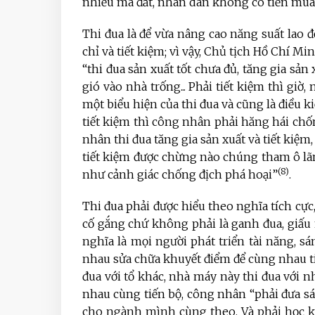
nhiều mà đắt, nhân dân không có tiền mua,
Thi đua là để vừa nâng cao năng suất lao đ
chỉ và tiết kiệm; vì vậy, Chủ tịch Hồ Chí Min
“thi đua sản xuất tốt chưa đủ, tăng gia sản
gió vào nhà trống... Phải tiết kiệm thì giờ,
một biểu hiện của thi đua và cũng là điều k
tiết kiệm thì công nhân phải hăng hái chố
nhân thi đua tăng gia sản xuất và tiết kiệm
tiết kiệm được chừng nào chúng tham ô lã
(8)
như cảnh giác chống địch phá hoại”
.
Thi đua phải được hiểu theo nghĩa tích cực
cố gắng chứ không phải là ganh đua, giấu
nghĩa là mọi người phát triển tài năng, s
nhau sửa chữa khuyết điểm để cùng nhau tiến
đua với tổ khác, nhà máy này thi đua với 
nhau cùng tiến bộ, công nhân “phải đưa 
cho ngành mình cùng theo. Và phải học k