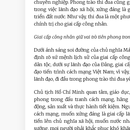
chuyên nghiệp. Phong trào thi đua cũng g
trong việc lãnh đạo xã hội, xứng đáng là 
triển đất nước. Như vậy, thi đua là một ph
chính trị cho giai cấp công nhân.
Giai cấp
công nhân giữ vai trò tiên phong tro
Dưới ánh sáng soi đường của chủ nghĩa Mác
định rõ sứ mệnh lịch sử của giai cấp cô
dân tộc, dưới sự lãnh đạo của Đảng, giai 
đạo tiến trình cách mạng Việt Nam; vì vậy
lãnh đạo, đi đầu trong phong trào thi đua y
Chủ tịch Hồ Chí Minh quan tâm, giáo dục,
phong trong đấu tranh cách mạng, hăng h
động, sản xuất và thực hành tiết kiệm. Ngư
cách mạng, muốn xứng đáng là giai cấp l
tiến lên chủ nghĩa xã hội, muốn nước n
sướng, mọi người phải khắc phục khó khăn,