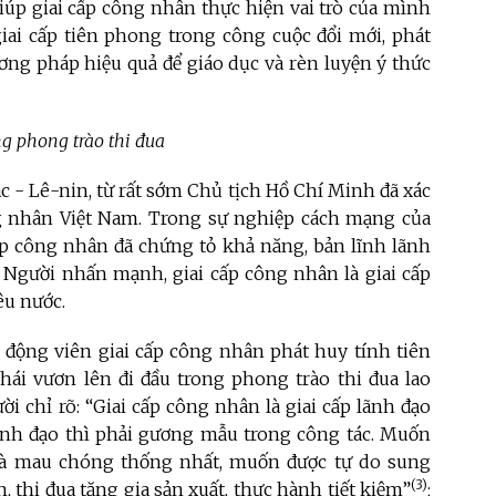
iúp giai cấp công nhân thực hiện vai trò của mình
giai cấp tiên phong trong công cuộc đổi mới, phát
ương pháp hiệu quả để giáo dục và rèn luyện ý thức
ng phong trào thi đua
 - Lê-nin, từ rất sớm Chủ tịch Hồ Chí Minh đã xác
ng nhân Việt Nam. Trong sự nghiệp cách mạng của
cấp công nhân đã chứng tỏ khả năng, bản lĩnh lãnh
, Người nhấn mạnh, giai cấp công nhân là giai cấp
êu nước.
 động viên giai cấp công nhân phát huy tính tiên
ái vươn lên đi đầu trong phong trào thi đua lao
ời chỉ rõ: “Giai cấp công nhân là giai cấp lãnh đạo
ãnh đạo thì phải gương mẫu trong công tác. Muốn
hà mau chóng thống nhất, muốn được tự do sung
(3)
 thi đua tăng gia sản xuất, thực hành tiết kiệm”
;