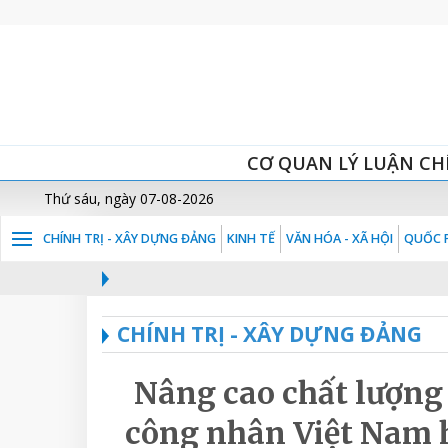
CƠ QUAN LÝ LUẬN CH
Thứ sáu, ngày 07-08-2026
CHÍNH TRỊ - XÂY DỰNG ĐẢNG
KINH TẾ
VĂN HÓA - XÃ HỘI
QUỐC P
CHÍNH TRỊ - XÂY DỰNG ĐẢNG
Nâng cao chất lượng 
công nhân Việt Nam h