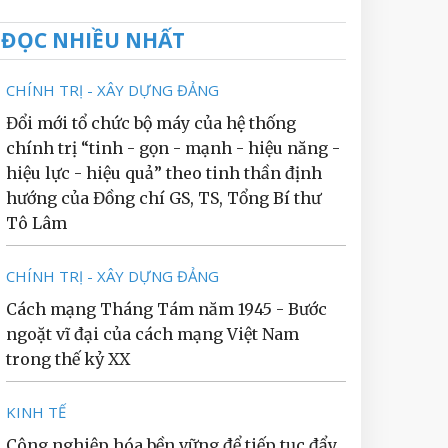
ĐỌC NHIỀU NHẤT
CHÍNH TRỊ - XÂY DỰNG ĐẢNG
Đổi mới tổ chức bộ máy của hệ thống
chính trị “tinh - gọn - mạnh - hiệu năng -
hiệu lực - hiệu quả” theo tinh thần định
hướng của Đồng chí GS, TS, Tổng Bí thư
Tô Lâm
CHÍNH TRỊ - XÂY DỰNG ĐẢNG
Cách mạng Tháng Tám năm 1945 - Bước
ngoặt vĩ đại của cách mạng Việt Nam
trong thế kỷ XX
KINH TẾ
Công nghiệp hóa bền vững để tiếp tục đẩy