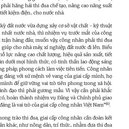
 phải hăng hái thi đua chế tạo, nâng cao năng suất
 tiết kiệm điện... cho nước nhà.
kỳ đất nước vừa dựng xây cơ sở vật chất - kỹ thuật
g nhất nước nhà, thì nhiệm vụ trước mắt của công
t trận hàng đầu; muốn vậy, công nhân phải thi đua
, giúp cho nhà máy, xí nghiệp, đất nước đi lên. Biểu
nỗ lực nâng cao chất lượng, hiệu quả sản xuất, tiết
ân dưới mọi hình thức, có tinh thần lao động sáng
ương pháp, phong cách làm việc tiên tiến. Công nhân
g đáng với sứ mệnh vẻ vang của giai cấp mình, họ
 mình để giữ vững vai trò tiên phong trong xã hội.
nh đạo thì phải gương mẫu. Vì vậy cần phải khắc
n có, hoàn thành nhiệm vụ Đảng và Chính phủ giao
(4)
đáng là vai trò của giai cấp công nhân Việt Nam”
.
hong trào thi đua, giai cấp công nhân cần đoàn kết
ân khác, như nông dân, trí thức... nhằm đưa thi đua