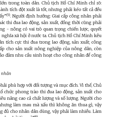
lớn trong toàn dân. Chủ tịch Hồ Chí Minh chỉ rõ:
hành tích đột xuất là tốt, nhưng phải kéo tất cả đều
(5)
ấy”
. Người định hướng: Giai cấp công nhân phải
ác thi đua lao động, sản xuất, đồng thời cũng phải
g - nông có vai trò quan trọng chiến lược, quyết
 nghĩa xã hội ở nước ta. Chủ tịch Hồ Chí Minh kêu
 tích cực thi đua trong lao động, sản xuất; công
cấp cho sản xuất nông nghiệp của nông dân, còn
bảo đảm nhu cầu sinh hoạt cho công nhân để công
g nhân
hải phù hợp với đối tượng và mục đích. Vì thế, Chủ
tổ chức phong trào thi đua lao động, sản xuất cho
iêu nâng cao cả chất lượng và số lượng. Người cho
 nhưng làm mau mà xấu thì không ăn thua gì, vậy
ông đủ cho nhân dân dùng, vậy phải làm nhiều. Làm
(6)