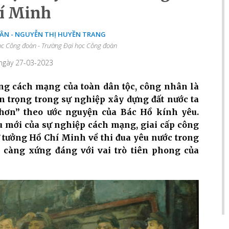
í Minh
ÂN - NGUYỄN THỊ HUYỀN TRANG
ọc Công đoàn - Trường Đại học Công đoàn
 ngày 27-03-2023
ng cách mạng của toàn dân tộc, công nhân là
an trọng trong sự nghiệp xây dựng đất nước ta
hơn” theo ước nguyện của Bác Hồ kính yêu.
ầu mới của sự nghiệp cách mạng, giai cấp công
ư tưởng Hồ Chí Minh về thi đua yêu nước trong
y càng xứng đáng với vai trò tiên phong của