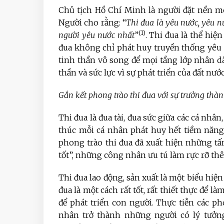
Chủ tịch Hồ Chí Minh là người đặt nền m
Người cho rằng: “
Thi đua là yêu nước, yêu n
(1)
người yêu nước nhất
”
. Thi đua là thể hiệ
đua không chỉ phát huy truyền thống yêu 
tinh thần vô song để mọi tầng lớp nhân dâ
thần và sức lực vì sự phát triển của đất nước
Gắn kết phong trào thi đua với sự trưởng thà
Thi đua là đua tài, đua sức giữa các cá nhân,
thúc mỗi cá nhân phát huy hết tiềm năng 
phong trào thi đua đã xuất hiện những tấm
tốt”, những công nhân ưu tú làm rực rỡ thê
Thi đua lao động, sản xuất là một biểu hiện
đua là một cách rất tốt, rất thiết thực để l
để phát triển con người. Thực tiễn các ph
nhân trở thành những người có lý tưởng,