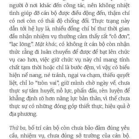
người ở nơi khác đến công tác, nên không nhiệt
tình giúp đỡ cán bộ được điều động đến, thậm chí
có nơi còn có thái độ chống đối. Thực trạng này
dẫn tới hệ lụy là, nhiều đồng chí bí thư thời gian
đầu nhận nhiệm vụ thường cảm thấy rất “cô đơn”,
“lạc lõng”.
Mặt khác
, có không ít cán bộ còn nhận
thức rằng đi luân chuyển để được đề bạt lên chức
vụ cao hơn, việc giữ chức vụ này chỉ mang tính
chất tạm thời hoặc chỉ là bước đệm, vì vậy, có biểu
hiện nể nang, né tránh, ngại va chạm, thiếu quyết
liệt, chỉ lo “tròn vai”, giữ mình chờ ngày về, chưa
thực sự tâm huyết, nỗ lực, phấn đấu, rèn luyện để
khẳng định rõ hơn năng lực bản thân, vì thế chưa
thực sự có những đóng góp thiết thực, hiệu quả ở
địa phương.
Thứ ba
, bố trí cán bộ còn chưa bảo đảm đúng yêu
cầu, nhiệm vụ, chưa đúng sở trường của cán bộ.