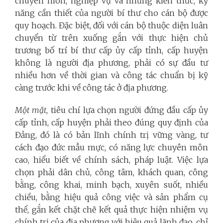
chuyên môn, nghiệp vụ và những kiến thức, kỹ
năng cần thiết của người bí thư cho cán bộ được
quy hoạch. Đặc biệt, đối với cán bộ thuộc diện luân
chuyển từ trên xuống gắn với thực hiện chủ
trương bố trí bí thư cấp ủy cấp tỉnh, cấp huyện
không là người địa phương, phải có sự đầu tư
nhiều hơn về thời gian và công tác chuẩn bị kỹ
càng trước khi về công tác ở địa phương.
Một mặt
, tiêu chí lựa chọn người đứng đầu cấp ủy
cấp tỉnh, cấp huyện phải theo đúng quy định của
Đảng, đó là có bản lĩnh chính trị vững vàng, tư
cách đạo đức mẫu mực, có năng lực chuyên môn
cao, hiểu biết về chính sách, pháp luật. Việc lựa
chọn phải dân chủ, công tâm, khách quan, công
bằng, công khai, minh bạch, xuyên suốt, nhiều
chiều, bằng hiệu quả công việc và sản phẩm cụ
thể, gắn kết chặt chẽ kết quả thực hiện nhiệm vụ
chính trị của địa phương với hiệu quả lãnh đạo, chỉ