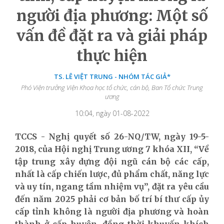
người địa phương: Một số
vấn đề đặt ra và giải pháp
thực hiện
TS. LÊ VIỆT TRUNG - NHÓM TÁC GIẢ*
Phó Viện trưởng Viện Khoa học tổ chức, cán bộ, Ban Tổ chức Trung
ương
10:04, ngày 01-08-2022
TCCS - Nghị quyết số 26-NQ/TW, ngày 19-5-
2018, của Hội nghị Trung ương 7 khóa XII, “Về
tập trung xây dựng đội ngũ cán bộ các cấp,
nhất là cấp chiến lược, đủ phẩm chất, năng lực
và uy tín, ngang tầm nhiệm vụ”, đặt ra yêu cầu
đến năm 2025 phải cơ bản bố trí bí thư cấp ủy
cấp tỉnh không là người địa phương và hoàn
thành ở cấp huyện, đồng thời khuyến khích