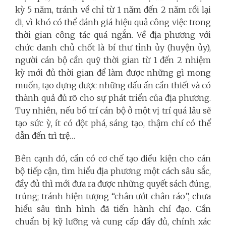
kỳ 5 năm, tránh về chỉ từ 1 năm đến 2 năm rồi lại
đi, vì khó có thể đánh giá hiệu quả công việc trong
thời gian công tác quá ngắn. Về địa phương với
chức danh chủ chốt là bí thư tỉnh ủy (huyện ủy),
người cán bộ cần quỹ thời gian từ 1 đến 2 nhiệm
kỳ mới đủ thời gian để làm được những gì mong
muốn, tạo dựng được những dấu ấn cần thiết và có
thành quả đủ rõ cho sự phát triển của địa phương.
Tuy nhiên, nếu bố trí cán bộ ở một vị trí quá lâu sẽ
tạo sức ỳ, ít có đột phá, sáng tạo, thậm chí có thể
dẫn đến trì trệ…
Bên cạnh đó, cần có cơ chế tạo điều kiện cho cán
bộ tiếp cận, tìm hiểu địa phương một cách sâu sắc,
đầy đủ
thì mới đưa ra được những quyết sách đúng,
trúng; tránh hiện tượng “chân ướt chân ráo”, chưa
hiểu sâu tình hình đã tiến hành chỉ đạo. Cần
chuẩn bị kỹ lưỡng và cung cấp đầy đủ, chính xác