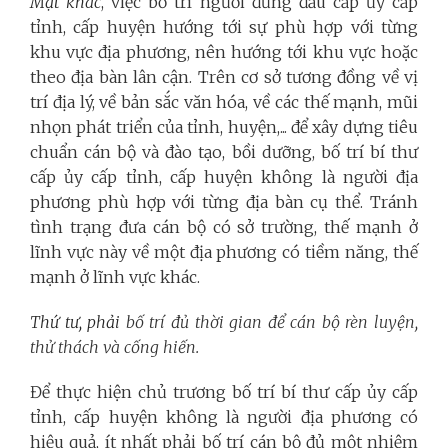
Mặt khác
, việc bố trí người đứng đầu cấp ủy cấp
tỉnh, cấp huyện hướng tới sự phù hợp với từng
khu vực địa phương, nên hướng tới khu vực hoặc
theo địa bàn lân cận. Trên cơ sở tương đồng về vị
trí địa lý, về bản sắc văn hóa, về các thế mạnh, mũi
nhọn phát triển của tỉnh, huyện,... để xây dựng tiêu
chuẩn cán bộ và đào tạo, bồi dưỡng, bố trí bí thư
cấp ủy cấp tỉnh, cấp huyện không là người địa
phương phù hợp với từng địa bàn cụ thể. Tránh
tình trạng đưa cán bộ có sở trường, thế mạnh ở
lĩnh vực này về một địa phương có tiềm năng, thế
mạnh ở lĩnh vực khác.
Thứ tư, phải
bố trí đủ thời gian để cán bộ rèn luyện,
thử thách và cống hiến.
Để thực hiện chủ trương bố trí bí thư cấp ủy cấp
tỉnh, cấp huyện không là người địa phương có
hiệu quả, ít nhất phải bố trí cán bộ đủ một nhiệm