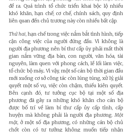
đề ra. Quá trình tổ chức triển khai bộc lộ nhiều
khó khăn, hạn chế; cơ chế, chính sách, quy định
liên quan đến chủ trương này còn nhiều bất cập.
Thứ hai
, hạn chế trong việc nắm bắt tình hình, tiếp
cận công việc của người đứng đầu. Vì không là
người địa phương nên bí thư cấp ủy phải mất thời
gian nắm vững địa bàn, con người, văn hóa, tài
nguyên,
làm quen với phong cách, lề lối làm việc,
tổ chức bộ máy... Vì vậy, một số cán bộ thời gian đầu
mới xuống cơ sở công tác còn lúng túng, xử lý, giải
quyết một số vụ, việc còn chậm, thiếu kiên quyết.
Bên cạnh đó, tư tưởng cục bộ tại một số địa
phương đã gây ra những khó khăn cho cán bộ
được bố trí về làm bí thư cấp ủy cấp tỉnh, cấp
huyện mà không phải là người địa phương.
Một
mặt
, ở một số địa phương, có những cán bộ chủ
chốt
còn có tư tưởng không muốn tiếp nhận