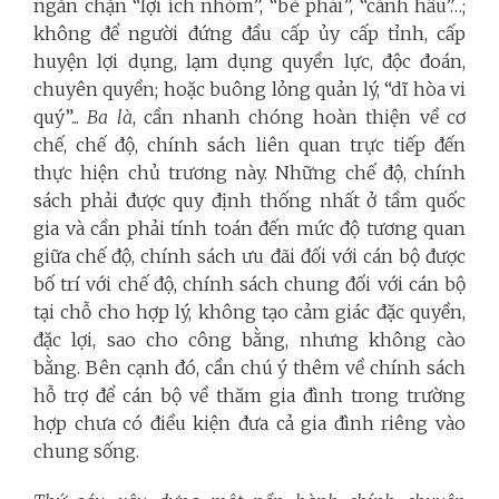
ngăn chặn “lợi ích nhóm”, “bè phái”, “cánh hẩu”…;
không để người đứng đầu cấp ủy cấp tỉnh, cấp
huyện lợi dụng, lạm dụng quyền lực, độc đoán,
chuyên quyền; hoặc buông lỏng quản lý, “dĩ hòa vi
quý”...
Ba là
, cần nhanh chóng hoàn thiện về cơ
chế, chế độ, chính sách liên quan trực tiếp đến
thực hiện chủ trương này. Những chế độ, chính
sách phải được quy định thống nhất ở tầm quốc
gia và cần phải tính toán đến mức độ tương quan
giữa chế độ, chính sách ưu đãi đối với cán bộ được
bố trí với chế độ, chính sách chung đối với cán bộ
tại chỗ cho hợp lý, không tạo cảm giác đặc quyền,
đặc lợi, sao cho công bằng, nhưng không cào
bằng. Bên cạnh đó, cần chú ý thêm về chính sách
hỗ trợ để cán bộ về thăm gia đình trong trường
hợp chưa có điều kiện đưa cả gia đình riêng vào
chung sống.