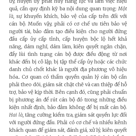
ủy, huyện ủy phát huy năng lực và làm việc hiệu
quả, cần quy định kỹ ba nội dung quan trọng:
Một
là
,
sự khuyến khích, bảo vệ của cấp trên đối với
cán bộ. Muốn vậy, phải có cơ chế ưu tiên bảo vệ
người tài, bảo đảm tạo điều kiện cho người đứng
đầu cấp ủy cấp tỉnh, cấp huyện bộc lộ hết khả
năng, dám nghĩ, dám làm, kiên quyết ngăn chặn,
đẩy lùi tình trạng cán bộ được điều động từ nơi
khác đến bị cô lập, bị tập thể cấp ủy hoặc các chức
danh chủ chốt khác là người địa phương vô hiệu
hóa... Cơ quan có thẩm quyền quản lý cán bộ cần
phải theo dõi, giám sát chặt chẽ và can thiệp để hỗ
trợ, bảo vệ kịp thời. Bên cạnh đó, cũng phải chuẩn
bị phương án để rút cán bộ đó trong những điều
kiện nhất định, bảo đảm không để bị mất cán bộ.
Hai là
,
tăng cường kiểm tra, giám sát quyền lực đối
với người đứng đầu. Phải có cơ chế và nhiều kênh
khách quan để giám sát, đánh giá, xử lý, kiên quyết