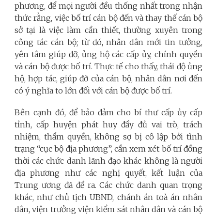
phương, để mọi người đều thống nhất trong nhận
thức rằng, việc bố trí cán bộ đến và thay thế cán bộ
sở tại là việc làm cần thiết, thường xuyên trong
công tác cán bộ; từ đó, nhân dân mới tin tưởng,
yên tâm giúp đỡ, ủng hộ các cấp ủy, chính quyền
và cán bộ được bố trí. Thực tế cho thấy, thái độ ủng
hộ, hợp tác, giúp đỡ của cán bộ, nhân dân nơi đến
có ý nghĩa to lớn đối với cán bộ được bố trí.
Bên cạnh đó, để bảo đảm cho bí thư cấp ủy cấp
tỉnh, cấp huyện phát huy đầy đủ vai trò, trách
nhiệm, thẩm quyền, không sợ bị cô lập bởi tình
trạng “cục bộ địa phương”, cần xem xét bố trí đồng
thời các chức danh lãnh đạo khác không là người
địa phương như các nghị quyết, kết luận của
Trung ương đã đề ra. Các chức danh quan trọng
khác, như chủ tịch UBND, chánh án toà án nhân
dân, viện trưởng viện kiểm sát nhân dân và cán bộ