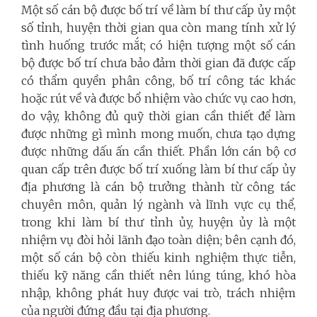
Một số cán bộ được bố trí về làm bí thư cấp ủy một
số tỉnh, huyện thời gian qua còn mang tính xử lý
tình huống trước mắt; có hiện tượng một số cán
bộ được bố trí chưa bảo đảm thời gian đã được cấp
có thẩm quyền phân công, bố trí công tác khác
hoặc rút về và được bổ nhiệm vào chức vụ cao hơn,
do vậy, không đủ quỹ thời gian cần thiết để làm
được những gì mình mong muốn, chưa tạo dựng
được những dấu ấn cần thiết. Phần lớn cán bộ cơ
quan cấp trên được bố trí xuống làm bí thư cấp ủy
địa phương là cán bộ trưởng thành từ công tác
chuyên môn, quản lý ngành và lĩnh vực cụ thể,
trong khi làm bí thư tỉnh ủy, huyện ủy là một
nhiệm vụ đòi hỏi lãnh đạo toàn diện; bên cạnh đó,
một số cán bộ còn thiếu kinh nghiệm thực tiễn,
thiếu kỹ năng cần thiết nên lúng túng, khó hòa
nhập, không phát huy được vai trò, trách nhiệm
của người đứng đầu tại địa phương.