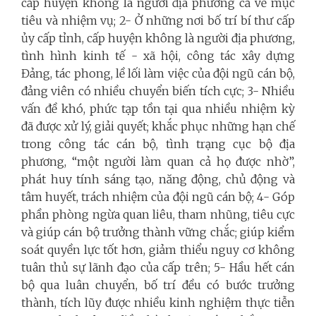
cấp huyện không là
người địa phương cả về mục
tiêu và nhiệm vụ;
2-
Ở những nơi bố trí bí thư cấp
ủy cấp tỉnh, cấp huyện không là người địa phương,
tình hình kinh tế - xã hội, công tác xây dựng
Đảng,
tác phong, lề lối làm việc của đội ngũ cán bộ,
đảng viên có nhiều chuyển biến tích cực; 3-
Nhiều
vấn đề khó, phức tạp tồn tại qua nhiều nhiệm kỳ
đã được xử lý, giải quyết; khắc phục những hạn chế
trong công tác cán bộ, tình trạng cục bộ địa
phương, “một người làm quan cả họ được nhờ”,
phát huy tính sáng tạo, năng động, chủ động và
tâm huyết, trách nhiệm của đội ngũ cán bộ; 4-
Góp
phần phòng ngừa quan liêu, tham nhũng, tiêu cực
và giúp cán bộ trưởng thành vững chắc; giúp kiểm
soát quyền lực tốt hơn, giảm thiểu nguy cơ không
tuân thủ sự lãnh đạo của cấp trên; 5- Hầu hết cán
bộ qua luân chuyển, bố trí đều có bước trưởng
thành, tích lũy được nhiều kinh nghiệm thực tiễn