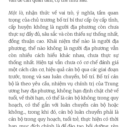
vấn đề cần quan tâm, cụ thể như sau:
Một là
, nhận thức về vai trò, ý nghĩa, tầm quan
trọng của chủ trương bố trí bí thư cấp ủy cấp tỉnh,
cấp huyện không là người địa phương còn chưa
thực sự đầy đủ, sâu sắc và còn thiếu sự thống nhất,
đồng thuận cao. Khái niệm thế nào là người địa
phương, thế nào không là người địa phương vẫn
còn nhiều cách hiểu khác nhau, chưa thực sự
thống nhất. Hiện
tại vẫn chưa có cơ chế đánh giá
một cách căn cơ, hiệu quả cán bộ qua các giai đoạn
trước, trong và sau luân chuyển, bố trí. Bố trí cán
bộ là theo yêu cầu, nhiệm vụ chính trị của Trung
ương hay địa phương, không hạn định chặt chẽ về
tuổi, về thời hạn, có thể là cán bộ không trong quy
hoạch, có thể gắn với luân chuyển cán bộ hoặc
không..., trong khi đó, cán bộ luân chuyển phải là
cán bộ trong quy hoạch, tuổi trẻ, thực hiện có thời
hạn, mục đích chính là để đào tạo, bồi dưỡng, rèn