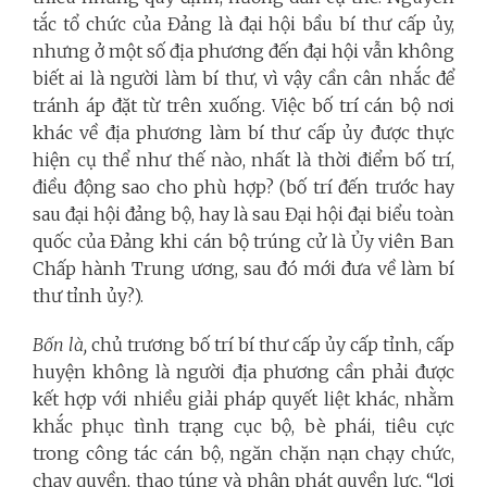
tắc tổ chức của Đảng là đại hội bầu bí thư cấp ủy,
nhưng ở một số địa phương đến đại hội vẫn không
biết ai là người làm bí thư, vì vậy cần cân nhắc để
tránh áp đặt từ trên xuống. Việc bố trí cán bộ nơi
khác về địa phương làm bí thư cấp ủy được thực
hiện cụ thể như thế nào, nhất là thời điểm bố trí,
điều động sao cho phù hợp? (bố trí đến trước hay
sau đại hội đảng bộ, hay là sau Đại hội đại biểu toàn
quốc của Đảng khi cán bộ trúng cử là Ủy viên Ban
Chấp hành Trung ương, sau đó mới đưa về làm bí
thư tỉnh ủy?).
Bốn là,
chủ trương bố trí bí thư cấp ủy cấp tỉnh, cấp
huyện không là người địa phương cần phải được
kết hợp với nhiều giải pháp quyết liệt khác, nhằm
khắc phục tình trạng cục bộ, bè phái, tiêu cực
trong công tác cán bộ, ngăn chặn nạn chạy chức,
chạy quyền, thao túng và phân phát quyền lực, “lợi