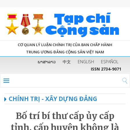
CƠ QUAN LÝ LUẬN CHÍNH TRỊ CỦA BAN CHẤP HÀNH
TRUNG ƯƠNG ĐẢNG CỘNG SẢN VIỆT NAM
ພາສາລາວ
中文
ENGLISH
ESPAÑOL
ISSN 2734-9071
CHÍNH TRỊ - XÂY DỰNG ĐẢNG
Bố trí bí thư cấp ủy cấp
tỉnh, cấp huyện không là