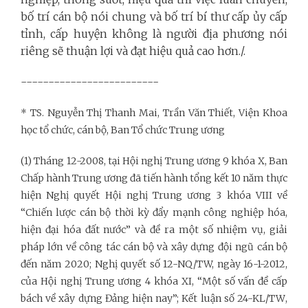
bố trí cán bộ nói chung và bố trí bí thư cấp ủy cấp
tỉnh, cấp huyện không là người địa phương nói
riêng sẽ thuận lợi và đạt hiệu quả cao hơn./.
-------------------------
* TS. Nguyễn Thị Thanh Mai, Trần Văn Thiết, Viện Khoa
học tổ chức, cán bộ, Ban Tổ chức Trung ương
(1) Tháng 12-2008, tại Hội nghị Trung ương 9 khóa X, Ban
Chấp hành Trung ương đã tiến hành tổng kết 10 năm thực
hiện Nghị quyết Hội nghị Trung ương 3 khóa VIII về
“Chiến lược cán bộ thời kỳ đẩy mạnh công nghiệp hóa,
hiện đại hóa đất nước”
và đề ra một số nhiệm vụ, giải
pháp lớn về công tác cán bộ và xây dựng đội ngũ cán bộ
đến năm 2020; Nghị quyết số 12-NQ/TW, ngày 16-1-2012,
của Hội nghị Trung ương 4 khóa XI, “Một số vấn đề cấp
bách về xây dựng Đảng hiện nay”; Kết luận số 24-KL/TW
,