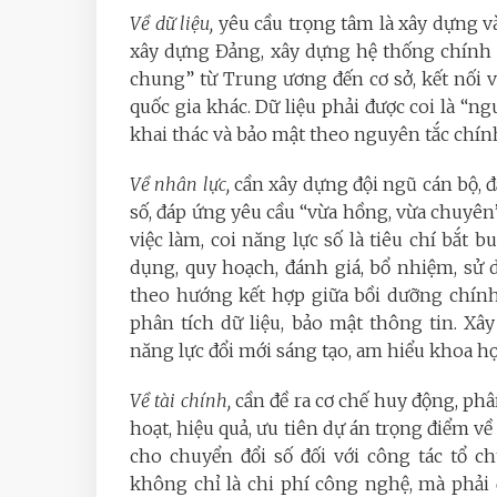
Về dữ liệu,
yêu cầu trọng tâm là xây dựng và
xây dựng Đảng, xây dựng hệ thống chính 
chung” từ Trung ương đến cơ sở, kết nối vớ
quốc gia khác. Dữ liệu phải được coi là “n
khai thác và bảo mật theo nguyên tắc chính 
Về nhân lực,
cần xây dựng đội ngũ cán bộ, đ
số, đáp ứng yêu cầu “vừa hồng, vừa chuyên”
việc làm, coi năng lực số là tiêu chí bắt 
dụng, quy hoạch, đánh giá, bổ nhiệm, sử d
theo hướng kết hợp giữa bồi dưỡng chính
phân tích dữ liệu, bảo mật thông tin. Xâ
năng lực đổi mới sáng tạo, am hiểu khoa họ
Về tài chính,
cần đề ra cơ chế huy động, phâ
hoạt, hiệu quả, ưu tiên dự án trọng điểm về
cho chuyển đổi số đối với công tác tổ c
không chỉ là chi phí công nghệ, mà phải