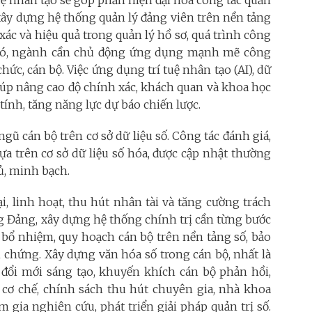
uệ nhân tạo sẽ góp phần hiện đại hóa công tác quản
 xây dựng hệ thống quản lý đảng viên trên nền tảng
ác và hiệu quả trong quản lý hồ sơ, quá trình công
đó, ngành cần chủ động ứng dụng mạnh mẽ công
hức, cán bộ. Việc ứng dụng trí tuệ nhân tạo (AI), dữ
 giúp nâng cao độ chính xác, khách quan và khoa học
ính, tăng năng lực dự báo chiến lược.
gũ cán bộ trên cơ sở dữ liệu số. Công tác đánh giá,
ựa trên cơ sở dữ liệu số hóa, được cập nhật thường
ủ, minh bạch.
, linh hoạt, thu hút nhân tài và tăng cường trách
ng Đảng, xây dựng hệ thống chính trị cần từng bước
, bổ nhiệm, quy hoạch cán bộ trên nền tảng số, bảo
 chứng. Xây dựng văn hóa số trong cán bộ, nhất là
n đổi mới sáng tạo, khuyến khích cán bộ phản hồi,
 cơ chế, chính sách thu hút chuyên gia, nhà khoa
 gia nghiên cứu, phát triển giải pháp quản trị số.