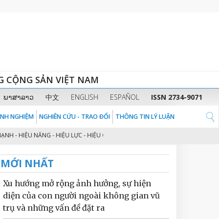
G CỘNG SẢN VIỆT NAM
ພາສາລາວ
中文
ENGLISH
ESPAÑOL
ISSN 2734-9071
KINH NGHIỆM
NGHIÊN CỨU - TRAO ĐỔI
THÔNG TIN LÝ LUẬN
 HIỆU NĂNG - HIỆU LỰC - HIỆU QUẢ” THEO TINH THẦN ĐỊNH HƯỚNG CỦA ĐỒNG 
MỚI NHẤT
Xu hướng mở rộng ảnh hưởng, sự hiện
diện của con người ngoài không gian vũ
trụ và những vấn đề đặt ra