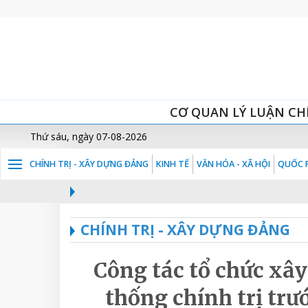
CƠ QUAN LÝ LUẬN CH
Thứ sáu, ngày 07-08-2026
CHÍNH TRỊ - XÂY DỰNG ĐẢNG
KINH TẾ
VĂN HÓA - XÃ HỘI
QUỐC P
CHÍNH TRỊ - XÂY DỰNG ĐẢNG
Công tác tổ chức xâ
thống chính trị trư