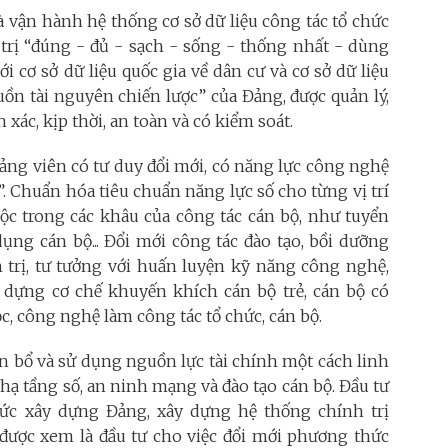
 vận hành hệ thống cơ sở dữ liệu công tác tổ chức
trị “đúng - đủ - sạch - sống - thống nhất - dùng
i cơ sở dữ liệu quốc gia về dân cư và cơ sở dữ liệu
guồn tài nguyên chiến lược” của Đảng, được quản lý,
xác, kịp thời, an toàn và có kiểm soát.
ảng viên có tư duy đổi mới, có năng lực công nghệ
. Chuẩn hóa tiêu chuẩn năng lực số cho từng vị trí
buộc trong các khâu của công tác cán bộ, như tuyển
ụng cán bộ... Đổi mới công tác đào tạo, bồi dưỡng
 trị, tư tưởng với huấn luyện kỹ năng công nghệ,
y dựng cơ chế khuyến khích cán bộ trẻ, cán bộ có
c, công nghệ làm công tác tổ chức, cán bộ.
n bổ và sử dụng nguồn lực tài chính một cách linh
 hạ tầng số, an ninh mạng và đào tạo cán bộ. Đầu tư
hức xây dựng Đảng, xây dựng hệ thống chính trị
 được xem là đầu tư cho việc đổi mới phương thức