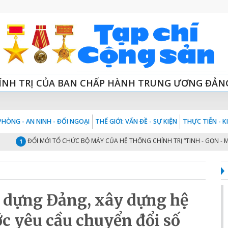
ÍNH TRỊ CỦA BAN CHẤP HÀNH TRUNG ƯƠNG ĐẢN
HÒNG - AN NINH - ĐỐI NGOẠI
THẾ GIỚI: VẤN ĐỀ - SỰ KIỆN
THỰC TIỄN - 
ĐỔI MỚI TỔ CHỨC BỘ MÁY CỦA HỆ THỐNG CHÍNH TRỊ “TINH - GỌN - MẠNH -
1
y dựng Đảng, xây dựng hệ
ớc yêu cầu chuyển đổi số