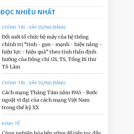
ĐỌC NHIỀU NHẤT
CHÍNH TRỊ - XÂY DỰNG ĐẢNG
Đổi mới tổ chức bộ máy của hệ thống
chính trị “tinh - gọn - mạnh - hiệu năng -
hiệu lực - hiệu quả” theo tinh thần định
hướng của Đồng chí GS, TS, Tổng Bí thư
Tô Lâm
CHÍNH TRỊ - XÂY DỰNG ĐẢNG
Cách mạng Tháng Tám năm 1945 - Bước
ngoặt vĩ đại của cách mạng Việt Nam
trong thế kỷ XX
KINH TẾ
Công nghiệp hóa bền vững để tiếp tục đẩy