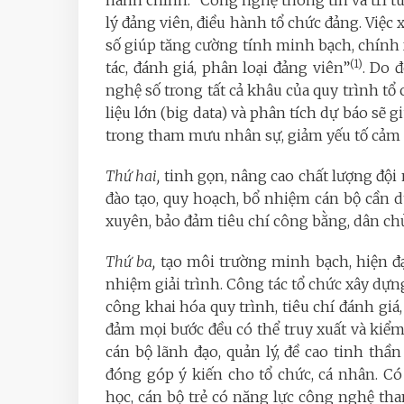
hành chính. “Công nghệ thông tin và trí t
lý đảng viên, điều hành tổ chức đảng. Việc
số giúp tăng cường tính minh bạch, chính x
(1)
tác, đánh giá, phân loại đảng viên”
. Do 
nghệ số trong tất cả khâu của quy trình tổ c
liệu lớn (big data) và phân tích dự báo sẽ
trong tham mưu nhân sự, giảm yếu tố cảm t
Thứ hai,
tinh gọn, nâng cao chất lượng đội n
đào tạo, quy hoạch, bổ nhiệm cán bộ cần d
xuyên, bảo đảm tiêu chí công bằng, dân ch
Thứ ba,
tạo môi trường minh bạch, hiện đại
nhiệm giải trình. Công tác tổ chức xây dự
công khai hóa quy trình, tiêu chí đánh giá
đảm mọi bước đều có thể truy xuất và kiểm
cán bộ lãnh đạo, quản lý, đề cao tinh thầ
đóng góp ý kiến cho tổ chức, cá nhân. Có
học, cán bộ trẻ có năng lực công nghệ tham