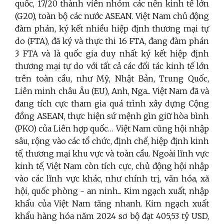
quốc, 17/20 thành viên nhóm các nền kinh tế lớn
(G20), toàn bộ các nước ASEAN. Việt Nam chủ động
đàm phán, ký kết nhiều hiệp định thương mại tự
do (FTA), đã ký và thực thi 16 FTA, đang đàm phán
3 FTA và
là quốc gia duy nhất ký kết hiệp định
thương mại tự do với tất cả các đối tác kinh tế lớn
trên toàn cầu, như Mỹ, Nhật Bản, Trung Quốc,
Liên minh châu Âu (EU), Anh, Nga...
Việt Nam đã và
đang tích cực tham gia quá trình xây dựng Cộng
đồng ASEAN, thực hiện sứ mệnh gìn giữ hòa bình
(PKO) của Liên hợp quốc…
Việt Nam cũng hội nhập
sâu, rộng vào các tổ chức, định chế, hiệp định kinh
tế, thương mại khu vực và toàn cầu. Ngoài lĩnh vực
kinh tế, Việt Nam còn tích cực, chủ động hội nhập
vào các lĩnh vực khác, như chính trị, văn hóa, xã
hội, quốc phòng - an ninh..
. Kim ngạch xuất, nhập
khẩu của Việt Nam tăng nhanh.
Kim ngạch xuất
khẩu hàng hóa năm 2024 sơ bộ đạt 405,53 tỷ USD,