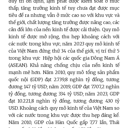
duy trì ổn định, lạm phát được kiểm soát ở mức
thấp, tăng trưởng kinh tế tuy chưa đạt được mục
tiêu đề ra nhưng vẫn ở mức cao so với khu vực và
thế giới, chất lượng tăng trưởng được nâng cao, các
cân đối lớn của nền kinh tế được cải thiện. Quy mô
kinh tế được mở rộng, thu hẹp khoảng cách với
các nước trong khu vực, năm 2023 quy mô kinh tế
của Việt Nam đứng thứ 34 của thế giới, vị trí thứ 5
trong khu vực Hiệp hội các quốc gia Đông Nam Á
(ASEAN). Khả năng chống chịu của nền kinh tế
mạnh mẽ hơn. Năm 2010, quy mô tổng sản phẩm
quốc nội (GDP) đạt 2.739,8 nghìn tỷ đồng, tương
đương 147 tỷ USD; năm 2019, GDP đạt 7.707,2 nghìn
tỷ đồng, tương đương 334 tỷ USD; năm 2023, GDP
đạt 10.221,8 nghìn tỷ đồng, tương đương 430 tỷ
USD. Khoảng cách quy mô kinh tế của Việt Nam so
với các nước trong khu vực được thu hẹp đáng kể.
Năm 2010, GDP của Hàn Quốc gấp 7,77 lần, Thái