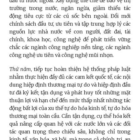
đầu tư nước ngoài. Xây dựng thể chế để bảo vệ thị
trường trong nước, ngăn ngừa, giảm thiểu tác
động tiêu cực từ các cú sốc bên ngoài. Đổi mới
chính sách đầu tư, ưu tiên và tập trung hợp lý các
nguồn lực nhà nước về con người, đất đai, tài
chính, khoa học, công nghệ để phát triển vững
chắc các ngành công nghiệp nền tảng, các ngành
công nghệ ưu tiên và công nghệ mũi nhọn.
Thứ năm
, t
iếp tục hoàn thiện hệ thống pháp luật
nhằm thực hiện đầy đủ các cam kết quốc tế, các nội
dung hiệp định thương mại tự do
và hiệp định đầu
tư
đã ký kết; tận dụng và phát huy tốt những mặt
thuận lợi và hạn chế đến mức thấp nhất những tác
động bất lợi của xu thế tự do hóa kinh tế, tự do hóa
thương mại toàn cầu. Cần tận dụng, cụ thể hóa kết
quả nâng cấp quan hệ với các nước lớn và các đối
tác quan trọng theo chiều sâu, không chỉ trong
kinh tế, văn hóa, xã hội, mà trong cả chính trị, an