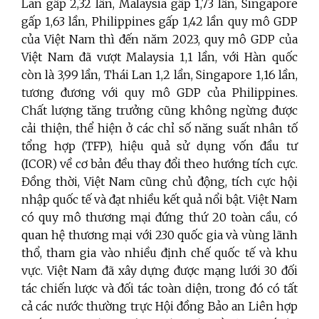
Lan gấp 2,32 lần, Malaysia gấp 1,73 lần, Singapore
gấp 1,63 lần, Philippines gấp 1,42 lần quy mô GDP
của Việt Nam thì đến năm 2023, quy mô GDP của
Việt Nam đã vượt Malaysia 1,1 lần, với Hàn quốc
còn là 3,99 lần, Thái Lan 1,2 lần, Singapore 1,16 lần,
tương đương với quy mô GDP của Philippines.
Chất lượng tăng trưởng cũng không ngừng được
cải thiện, thể hiện ở các chỉ số năng suất nhân tố
tổng hợp (TFP), hiệu quả sử dụng vốn đầu tư
(ICOR) về cơ bản đều thay đổi theo hướng tích cực.
Đồng thời, Việt Nam cũng chủ động, tích cực hội
nhập quốc tế và đạt nhiều kết quả nổi bật. Việt Nam
có quy mô thương mại đứng thứ 20 toàn cầu, có
quan hệ thương mại với 230 quốc gia và vùng lãnh
thổ, tham gia vào nhiều định chế quốc tế và khu
vực. Việt Nam đã xây dựng được mạng lưới 30 đối
tác chiến lược và đối tác toàn diện, trong đó có tất
cả các nước thường trực Hội đồng Bảo an Liên hợp