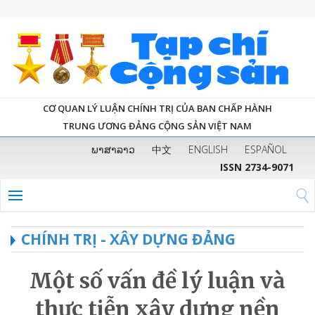
CƠ QUAN LÝ LUẬN CHÍNH TRỊ CỦA BAN CHẤP HÀNH
TRUNG ƯƠNG ĐẢNG CỘNG SẢN VIỆT NAM
ພາສາລາວ
中文
ENGLISH
ESPAÑOL
ISSN 2734-9071
CHÍNH TRỊ - XÂY DỰNG ĐẢNG
Một số vấn đề lý luận và
thực tiễn xây dựng nền