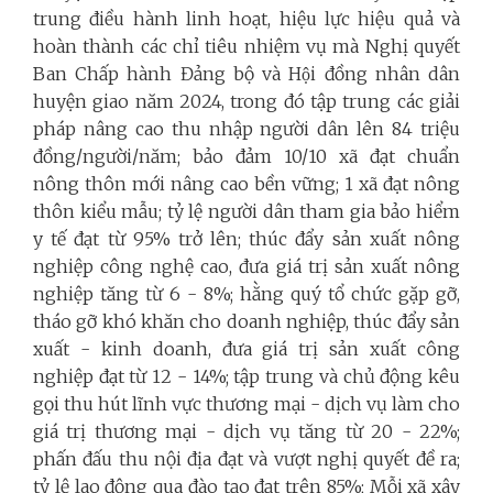
trung điều hành linh hoạt, hiệu lực hiệu quả và
hoàn thành các chỉ tiêu nhiệm vụ mà Nghị quyết
Ban Chấp hành Đảng bộ và Hội đồng nhân dân
huyện giao năm 2024, trong đó tập trung các giải
pháp nâng cao thu nhập người dân lên 84 triệu
đồng/người/năm; bảo đảm 10/10 xã đạt chuẩn
nông thôn mới nâng cao bền vững; 1 xã đạt nông
thôn kiểu mẫu; tỷ lệ người dân tham gia bảo hiểm
y tế đạt từ 95% trở lên; thúc đẩy sản xuất nông
nghiệp công nghệ cao, đưa giá trị sản xuất nông
nghiệp tăng từ 6 - 8%; hằng quý tổ chức gặp gỡ,
tháo gỡ khó khăn cho doanh nghiệp, thúc đẩy sản
xuất - kinh doanh, đưa giá trị sản xuất công
nghiệp đạt từ 12 - 14%; tập trung và chủ động kêu
gọi thu hút lĩnh vực thương mại - dịch vụ làm cho
giá trị thương mại - dịch vụ tăng từ 20 - 22%;
phấn đấu thu nội địa đạt và vượt nghị quyết đề ra;
tỷ lệ lao động qua đào tạo đạt trên 85%; Mỗi xã xây