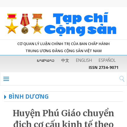
CƠ QUAN LÝ LUẬN CHÍNH TRỊ CỦA BAN CHẤP HÀNH
TRUNG ƯƠNG ĐẢNG CỘNG SẢN VIỆT NAM
ພາສາລາວ
中文
ENGLISH
ESPAÑOL
ISSN 2734-9071
BÌNH DƯƠNG
Huyện Phú Giáo chuyển
địch cơ cấu kinh tế theo