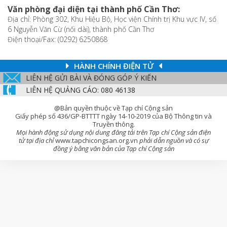
Văn phòng đại diện tại thành phố Cần Thơ:
Địa chỉ: Phòng 302, Khu Hiệu Bộ, Học viện Chính trị Khu vực IV, số
6 Nguyễn Văn Cừ (nối dài), thành phố Cần Thơ
Điện thoại/Fax: (0292) 6250868
HÀNH CHÍNH ĐIỆN TỬ
LIÊN HỆ GỬI BÀI VÀ ĐÓNG GÓP Ý KIẾN
LIÊN HỆ QUẢNG CÁO: 080 46138
@Bản quyền thuộc về Tạp chí Cộng sản
Giấy phép số 436/GP-BTTTT ngày 14-10-2019 của Bộ Thông tin và
Truyền thông.
Mọi hành động sử dụng nội dung đăng tải trên Tạp chí Cộng sản điện
tử tại địa chỉ
www.tapchicongsan.org.vn
phải dẫn nguồn và có sự
đồng ý bằng văn bản của Tạp chí Cộng sản