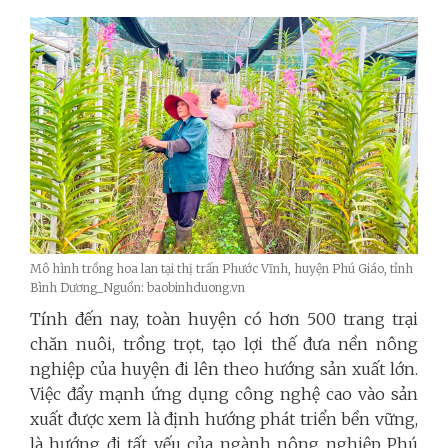
Mô hình trồng hoa lan tại thị trấn Phước Vĩnh, huyện Phú Giáo, tỉnh
Bình Dương_Nguồn: baobinhduong.vn
Tính đến nay, toàn huyện có hơn 500 trang trại
chăn nuôi, trồng trọt, tạo lợi thế đưa nền nông
nghiệp của huyện đi lên theo hướng sản xuất lớn.
Việc đẩy mạnh ứng dụng công nghệ cao vào sản
xuất được xem là định hướng phát triển bền vững,
là hướng đi tất yếu của ngành nông nghiệp Phú