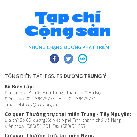
NHỮNG CHẶNG ĐƯỜNG PHÁT TRIỂN
TỔNG BIÊN TẬP: PGS, TS
DƯƠNG TRUNG Ý
Bộ Biên tập:
Địa chỉ: Số 28, Trần Bình Trọng - thành phố Hà Nội
Điện thoại: 024 39429753 - Fax: 024 39429754
Email: bbttccs@tccs.org.vn
Cơ quan Thường trực tại miền Trung - Tây Nguyên:
Địa chỉ: Số 69, đường Xô Viết Nghệ Tĩnh, thành phố Đà Nẵng
Điện thoại: (080) 51 301; Fax: (080) 51 303
Cơ quan Thường trực tại miền Nam: