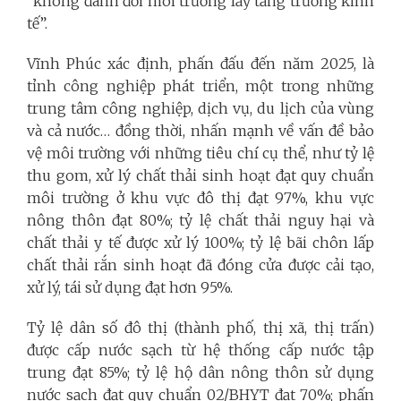
“không đánh đổi môi trường lấy tăng trưởng kinh
tế”.
Vĩnh Phúc xác định, phấn đấu đến năm 2025, là
tỉnh công nghiệp phát triển, một trong những
trung tâm công nghiệp, dịch vụ, du lịch của vùng
và cả nước… đồng thời, nhấn mạnh về vấn đề bảo
vệ môi trường với những tiêu chí cụ thể, như tỷ lệ
thu gom, xử lý chất thải sinh hoạt đạt quy chuẩn
môi trường ở khu vực đô thị đạt 97%, khu vực
nông thôn đạt 80%; tỷ lệ chất thải nguy hại và
chất thải y tế được xử lý 100%; tỷ lệ bãi chôn lấp
chất thải rắn sinh hoạt đã đóng cửa được cải tạo,
xử lý, tái sử dụng đạt hơn 95%.
Tỷ lệ dân số đô thị (thành phố, thị xã, thị trấn)
được cấp nước sạch từ hệ thống cấp nước tập
trung đạt 85%; tỷ lệ hộ dân nông thôn sử dụng
nước sạch đạt quy chuẩn 02/BHYT đạt 70%; phấn