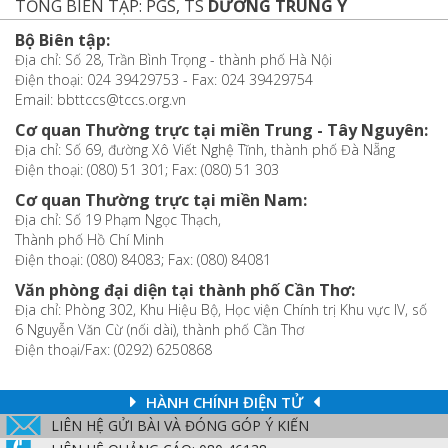
TỔNG BIÊN TẬP: PGS, TS
DƯƠNG TRUNG Ý
Bộ Biên tập:
Địa chỉ: Số 28, Trần Bình Trọng - thành phố Hà Nội
Điện thoại: 024 39429753 - Fax: 024 39429754
Email: bbttccs@tccs.org.vn
Cơ quan Thường trực tại miền Trung - Tây Nguyên:
Địa chỉ: Số 69, đường Xô Viết Nghệ Tĩnh, thành phố Đà Nẵng
Điện thoại: (080) 51 301; Fax: (080) 51 303
Cơ quan Thường trực tại miền Nam:
Địa chỉ: Số 19 Phạm Ngọc Thạch,
Thành phố Hồ Chí Minh
Điện thoại: (080) 84083; Fax: (080) 84081
Văn phòng đại diện tại thành phố Cần Thơ:
Địa chỉ: Phòng 302, Khu Hiệu Bộ, Học viện Chính trị Khu vực IV, số
6 Nguyễn Văn Cừ (nối dài), thành phố Cần Thơ
Điện thoại/Fax: (0292) 6250868
HÀNH CHÍNH ĐIỆN TỬ
LIÊN HỆ GỬI BÀI VÀ ĐÓNG GÓP Ý KIẾN