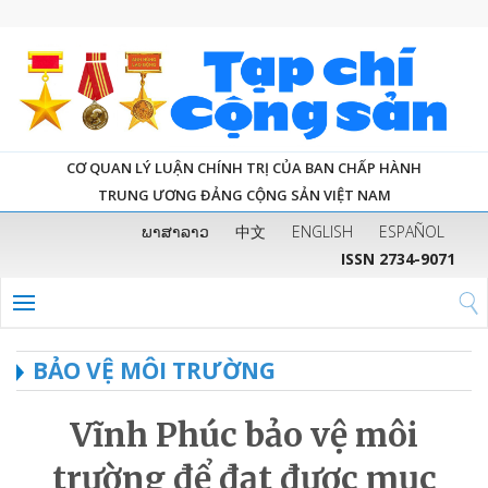
CƠ QUAN LÝ LUẬN CHÍNH TRỊ CỦA BAN CHẤP HÀNH
TRUNG ƯƠNG ĐẢNG CỘNG SẢN VIỆT NAM
ພາສາລາວ
中文
ENGLISH
ESPAÑOL
ISSN 2734-9071
BẢO VỆ MÔI TRƯỜNG
Vĩnh Phúc bảo vệ môi
trường để đạt được mục