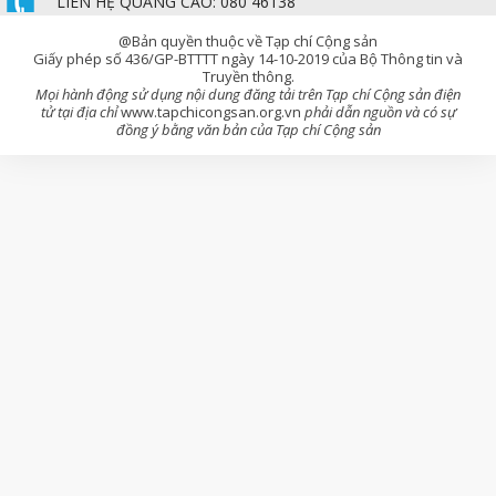
LIÊN HỆ QUẢNG CÁO: 080 46138
@Bản quyền thuộc về Tạp chí Cộng sản
Giấy phép số 436/GP-BTTTT ngày 14-10-2019 của Bộ Thông tin và
Truyền thông.
Mọi hành động sử dụng nội dung đăng tải trên Tạp chí Cộng sản điện
tử tại địa chỉ
www.tapchicongsan.org.vn
phải dẫn nguồn và có sự
đồng ý bằng văn bản của Tạp chí Cộng sản